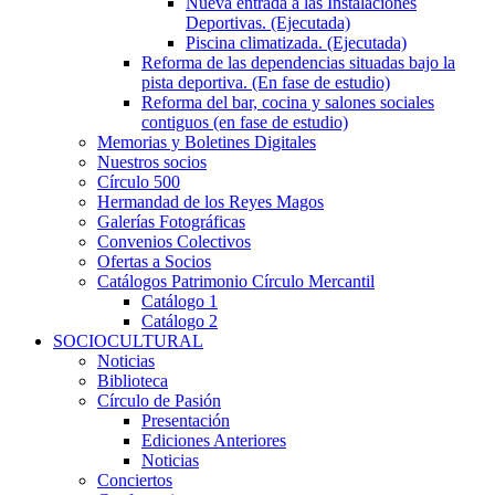
Nueva entrada a las Instalaciones
Deportivas. (Ejecutada)
Piscina climatizada. (Ejecutada)
Reforma de las dependencias situadas bajo la
pista deportiva. (En fase de estudio)
Reforma del bar, cocina y salones sociales
contiguos (en fase de estudio)
Memorias y Boletines Digitales
Nuestros socios
Círculo 500
Hermandad de los Reyes Magos
Galerías Fotográficas
Convenios Colectivos
Ofertas a Socios
Catálogos Patrimonio Círculo Mercantil
Catálogo 1
Catálogo 2
SOCIOCULTURAL
Noticias
Biblioteca
Círculo de Pasión
Presentación
Ediciones Anteriores
Noticias
Conciertos