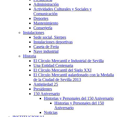
Administración
Actividades Culturales y Sociales y
Comunicación
Deportes
Mantenimiento
Conserjería
Instalaciones
Sede social, Sierpes
Instalaciones deportivas
Caseta de Feria
Nave industrial
Historia
El Círculo Mercantil e Industrial de Sevilla
Una Entidad Centenaria
El Círculo Mercantil del Siglo XXI
El Círculo Mercantil galardonado con la Medalla
de la Ciudad de Sevilla 2013
Antigüedad 25
Presidentes
150 Aniversario
Historias y Personajes del 150 Aniversario
Historias y Personajes del 150
Aniversario
Noticias