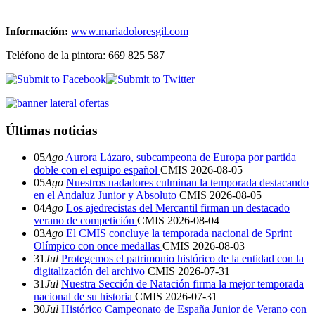
Información:
www.mariadoloresgil.com
Teléfono de la pintora: 669 825 587
Últimas noticias
05
Ago
Aurora Lázaro, subcampeona de Europa por partida
doble con el equipo español
CMIS
2026-08-05
05
Ago
Nuestros nadadores culminan la temporada destacando
en el Andaluz Junior y Absoluto
CMIS
2026-08-05
04
Ago
Los ajedrecistas del Mercantil firman un destacado
verano de competición
CMIS
2026-08-04
03
Ago
El CMIS concluye la temporada nacional de Sprint
Olímpico con once medallas
CMIS
2026-08-03
31
Jul
Protegemos el patrimonio histórico de la entidad con la
digitalización del archivo
CMIS
2026-07-31
31
Jul
Nuestra Sección de Natación firma la mejor temporada
nacional de su historia
CMIS
2026-07-31
30
Jul
Histórico Campeonato de España Junior de Verano con