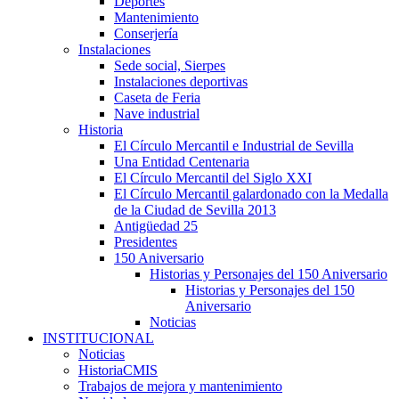
Deportes
Mantenimiento
Conserjería
Instalaciones
Sede social, Sierpes
Instalaciones deportivas
Caseta de Feria
Nave industrial
Historia
El Círculo Mercantil e Industrial de Sevilla
Una Entidad Centenaria
El Círculo Mercantil del Siglo XXI
El Círculo Mercantil galardonado con la Medalla
de la Ciudad de Sevilla 2013
Antigüedad 25
Presidentes
150 Aniversario
Historias y Personajes del 150 Aniversario
Historias y Personajes del 150
Aniversario
Noticias
INSTITUCIONAL
Noticias
HistoriaCMIS
Trabajos de mejora y mantenimiento