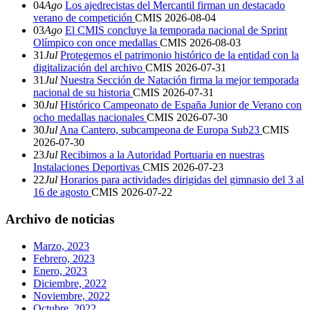
04
Ago
Los ajedrecistas del Mercantil firman un destacado
verano de competición
CMIS
2026-08-04
03
Ago
El CMIS concluye la temporada nacional de Sprint
Olímpico con once medallas
CMIS
2026-08-03
31
Jul
Protegemos el patrimonio histórico de la entidad con la
digitalización del archivo
CMIS
2026-07-31
31
Jul
Nuestra Sección de Natación firma la mejor temporada
nacional de su historia
CMIS
2026-07-31
30
Jul
Histórico Campeonato de España Junior de Verano con
ocho medallas nacionales
CMIS
2026-07-30
30
Jul
Ana Cantero, subcampeona de Europa Sub23
CMIS
2026-07-30
23
Jul
Recibimos a la Autoridad Portuaria en nuestras
Instalaciones Deportivas
CMIS
2026-07-23
22
Jul
Horarios para actividades dirigidas del gimnasio del 3 al
16 de agosto
CMIS
2026-07-22
Archivo de noticias
Marzo, 2023
Febrero, 2023
Enero, 2023
Diciembre, 2022
Noviembre, 2022
Octubre, 2022