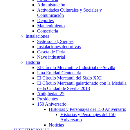
Administración
Actividades Culturales y Sociales y
Comunicación
Deportes
Mantenimiento
Conserjería
Instalaciones
Sede social, Sierpes
Instalaciones deportivas
Caseta de Feria
Nave industrial
Historia
El Círculo Mercantil e Industrial de Sevilla
Una Entidad Centenaria
El Círculo Mercantil del Siglo XXI
El Círculo Mercantil galardonado con la Medalla
de la Ciudad de Sevilla 2013
Antigüedad 25
Presidentes
150 Aniversario
Historias y Personajes del 150 Aniversario
Historias y Personajes del 150
Aniversario
Noticias