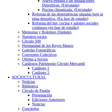
Nueva entrada a las Instalaciones
Deportivas. (Ejecutada)
Piscina climatizada. (Ejecutada)
Reforma de las dependencias situadas bajo la
pista deportiva. (En fase de estudio)
Reforma del bar, cocina y salones sociales
contiguos (en fase de estudio)
Memorias y Boletines Digitales
Nuestros socios
Círculo 500
Hermandad de los Reyes Magos
Galerías Fotográficas
Convenios Colectivos
Ofertas a Socios
Catálogos Patrimonio Círculo Mercantil
Catálogo 1
Catálogo 2
SOCIOCULTURAL
Noticias
Biblioteca
Círculo de Pasión
Presentación
Ediciones Anteriores
Noticias
Conciertos