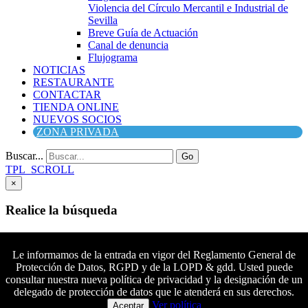
Violencia del Círculo Mercantil e Industrial de
Sevilla
Breve Guía de Actuación
Canal de denuncia
Flujograma
NOTICIAS
RESTAURANTE
CONTACTAR
TIENDA ONLINE
NUEVOS SOCIOS
ZONA PRIVADA
Buscar...
Go
TPL_SCROLL
×
Realice la búsqueda
Buscar
Buscar
Le informamos de la entrada en vigor del Reglamento General de
Protección de Datos, RGPD y de la LOPD & gdd. Usted puede
Síguenos en Facebook
consultar nuestra nueva política de privacidad y la designación de un
Síguenos en Twitter
delegado de protección de datos que le atenderá en sus derechos.
Colaboradores principales
Síguenos en YouTube
Ver política
Aceptar