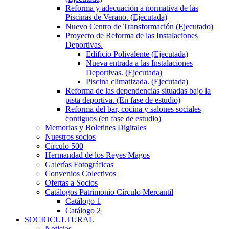
Reforma y adecuación a normativa de las
Piscinas de Verano. (Ejecutada)
Nuevo Centro de Transformación (Ejecutado)
Proyecto de Reforma de las Instalaciones
Deportivas.
Edificio Polivalente (Ejecutada)
Nueva entrada a las Instalaciones
Deportivas. (Ejecutada)
Piscina climatizada. (Ejecutada)
Reforma de las dependencias situadas bajo la
pista deportiva. (En fase de estudio)
Reforma del bar, cocina y salones sociales
contiguos (en fase de estudio)
Memorias y Boletines Digitales
Nuestros socios
Círculo 500
Hermandad de los Reyes Magos
Galerías Fotográficas
Convenios Colectivos
Ofertas a Socios
Catálogos Patrimonio Círculo Mercantil
Catálogo 1
Catálogo 2
SOCIOCULTURAL
Noticias