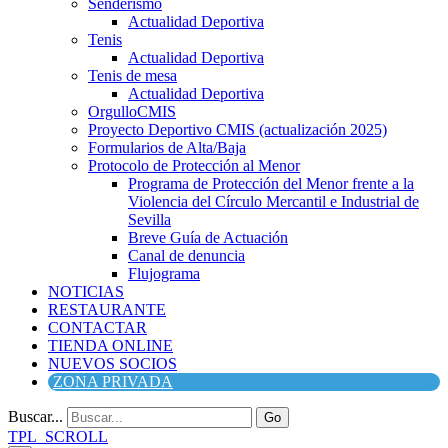
Senderismo
Actualidad Deportiva
Tenis
Actualidad Deportiva
Tenis de mesa
Actualidad Deportiva
OrgulloCMIS
Proyecto Deportivo CMIS (actualización 2025)
Formularios de Alta/Baja
Protocolo de Protección al Menor
Programa de Protección del Menor frente a la
Violencia del Círculo Mercantil e Industrial de
Sevilla
Breve Guía de Actuación
Canal de denuncia
Flujograma
NOTICIAS
RESTAURANTE
CONTACTAR
TIENDA ONLINE
NUEVOS SOCIOS
ZONA PRIVADA
Buscar...
Go
TPL_SCROLL