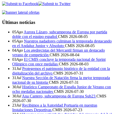
Últimas noticias
05
Ago
Aurora Lázaro, subcampeona de Europa por partida
doble con el equipo español
CMIS
2026-08-05
05
Ago
Nuestros nadadores culminan la temporada destacando
en el Andaluz Junior y Absoluto
CMIS
2026-08-05
04
Ago
Los ajedrecistas del Mercantil firman un destacado
verano de competición
CMIS
2026-08-04
03
Ago
El CMIS concluye la temporada nacional de Sprint
Olímpico con once medallas
CMIS
2026-08-03
31
Jul
Protegemos el patrimonio histórico de la entidad con la
digitalización del archivo
CMIS
2026-07-31
31
Jul
Nuestra Sección de Natación firma la mejor temporada
nacional de su historia
CMIS
2026-07-31
30
Jul
Histórico Campeonato de España Junior de Verano con
ocho medallas nacionales
CMIS
2026-07-30
30
Jul
Ana Cantero, subcampeona de Europa Sub23
CMIS
2026-07-30
23
Jul
Recibimos a la Autoridad Portuaria en nuestras
Instalaciones Deportivas
CMIS
2026-07-23