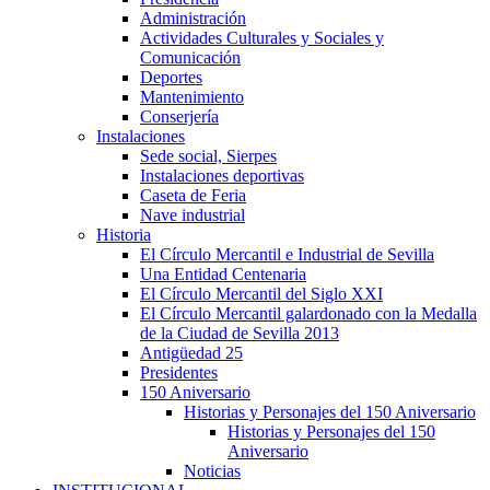
Administración
Actividades Culturales y Sociales y
Comunicación
Deportes
Mantenimiento
Conserjería
Instalaciones
Sede social, Sierpes
Instalaciones deportivas
Caseta de Feria
Nave industrial
Historia
El Círculo Mercantil e Industrial de Sevilla
Una Entidad Centenaria
El Círculo Mercantil del Siglo XXI
El Círculo Mercantil galardonado con la Medalla
de la Ciudad de Sevilla 2013
Antigüedad 25
Presidentes
150 Aniversario
Historias y Personajes del 150 Aniversario
Historias y Personajes del 150
Aniversario
Noticias