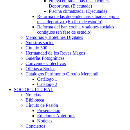
Nueva entrada a las Instalaciones
Deportivas. (Ejecutada)
Piscina climatizada. (Ejecutada)
Reforma de las dependencias situadas bajo la
pista deportiva. (En fase de estudio)
Reforma del bar, cocina y salones sociales
contiguos (en fase de estudio)
Memorias y Boletines Digitales
Nuestros socios
Círculo 500
Hermandad de los Reyes Magos
Galerías Fotográficas
Convenios Colectivos
Ofertas a Socios
Catálogos Patrimonio Círculo Mercantil
Catálogo 1
Catálogo 2
SOCIOCULTURAL
Noticias
Biblioteca
Círculo de Pasión
Presentación
Ediciones Anteriores
Noticias
Conciertos