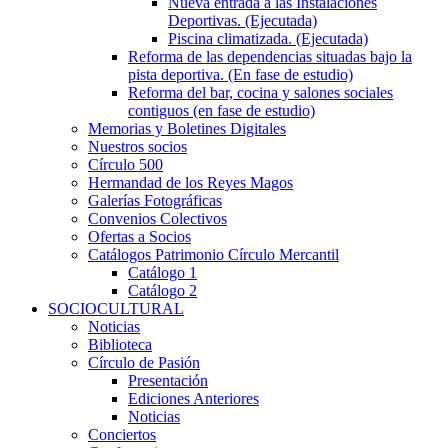
Nueva entrada a las Instalaciones
Deportivas. (Ejecutada)
Piscina climatizada. (Ejecutada)
Reforma de las dependencias situadas bajo la
pista deportiva. (En fase de estudio)
Reforma del bar, cocina y salones sociales
contiguos (en fase de estudio)
Memorias y Boletines Digitales
Nuestros socios
Círculo 500
Hermandad de los Reyes Magos
Galerías Fotográficas
Convenios Colectivos
Ofertas a Socios
Catálogos Patrimonio Círculo Mercantil
Catálogo 1
Catálogo 2
SOCIOCULTURAL
Noticias
Biblioteca
Círculo de Pasión
Presentación
Ediciones Anteriores
Noticias
Conciertos