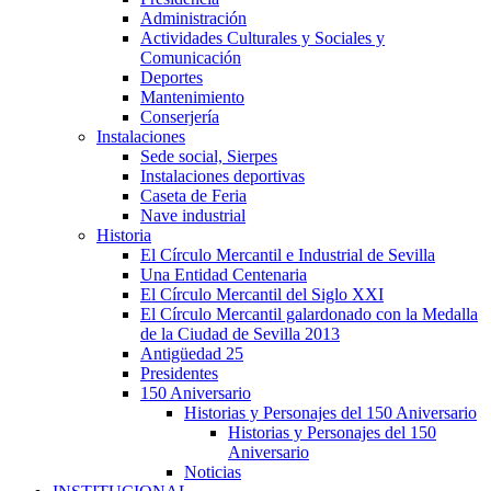
Administración
Actividades Culturales y Sociales y
Comunicación
Deportes
Mantenimiento
Conserjería
Instalaciones
Sede social, Sierpes
Instalaciones deportivas
Caseta de Feria
Nave industrial
Historia
El Círculo Mercantil e Industrial de Sevilla
Una Entidad Centenaria
El Círculo Mercantil del Siglo XXI
El Círculo Mercantil galardonado con la Medalla
de la Ciudad de Sevilla 2013
Antigüedad 25
Presidentes
150 Aniversario
Historias y Personajes del 150 Aniversario
Historias y Personajes del 150
Aniversario
Noticias