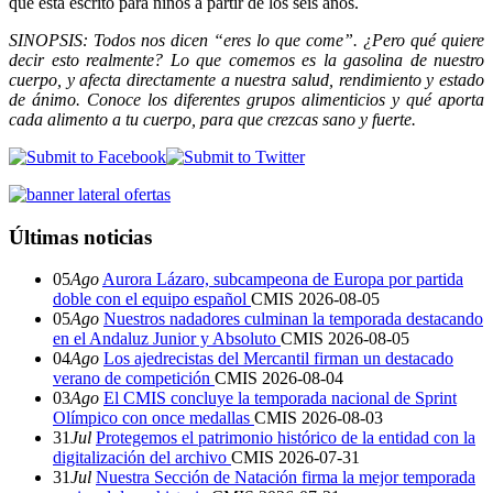
que está escrito para niños a partir de los seis años.
SINOPSIS: Todos nos dicen “eres lo que come”. ¿Pero qué quiere
decir esto realmente? Lo que comemos es la gasolina de nuestro
cuerpo, y afecta directamente a nuestra salud, rendimiento y estado
de ánimo. Conoce los diferentes grupos alimenticios y qué aporta
cada alimento a tu cuerpo, para que crezcas sano y fuerte.
Últimas noticias
05
Ago
Aurora Lázaro, subcampeona de Europa por partida
doble con el equipo español
CMIS
2026-08-05
05
Ago
Nuestros nadadores culminan la temporada destacando
en el Andaluz Junior y Absoluto
CMIS
2026-08-05
04
Ago
Los ajedrecistas del Mercantil firman un destacado
verano de competición
CMIS
2026-08-04
03
Ago
El CMIS concluye la temporada nacional de Sprint
Olímpico con once medallas
CMIS
2026-08-03
31
Jul
Protegemos el patrimonio histórico de la entidad con la
digitalización del archivo
CMIS
2026-07-31
31
Jul
Nuestra Sección de Natación firma la mejor temporada