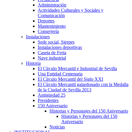
Administración
Actividades Culturales y Sociales y
Comunicación
Deportes
Mantenimiento
Conserjería
Instalaciones
Sede social, Sierpes
Instalaciones deportivas
Caseta de Feria
Nave industrial
Historia
El Círculo Mercantil e Industrial de Sevilla
Una Entidad Centenaria
El Círculo Mercantil del Siglo XXI
El Círculo Mercantil galardonado con la Medalla
de la Ciudad de Sevilla 2013
Antigüedad 25
Presidentes
150 Aniversario
Historias y Personajes del 150 Aniversario
Historias y Personajes del 150
Aniversario
Noticias