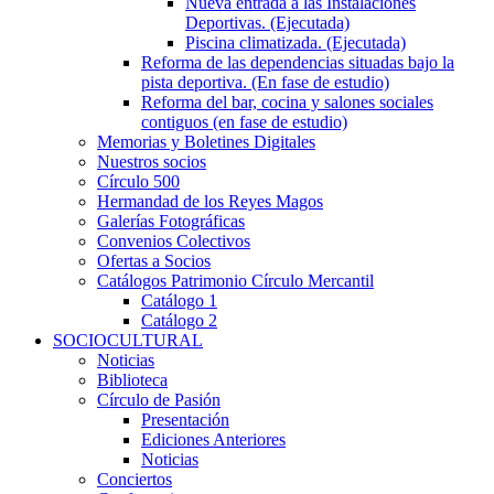
Nueva entrada a las Instalaciones
Deportivas. (Ejecutada)
Piscina climatizada. (Ejecutada)
Reforma de las dependencias situadas bajo la
pista deportiva. (En fase de estudio)
Reforma del bar, cocina y salones sociales
contiguos (en fase de estudio)
Memorias y Boletines Digitales
Nuestros socios
Círculo 500
Hermandad de los Reyes Magos
Galerías Fotográficas
Convenios Colectivos
Ofertas a Socios
Catálogos Patrimonio Círculo Mercantil
Catálogo 1
Catálogo 2
SOCIOCULTURAL
Noticias
Biblioteca
Círculo de Pasión
Presentación
Ediciones Anteriores
Noticias
Conciertos