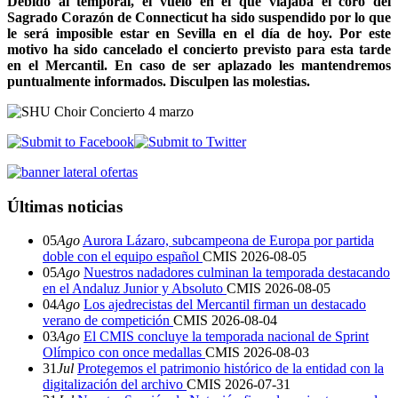
Debido al temporal, el vuelo en el que viajaba el coro del
Sagrado Corazón de Connecticut ha sido suspendido por lo que
le será imposible estar en Sevilla en el día de hoy. Por este
motivo ha sido cancelado el concierto previsto para esta tarde
en el Mercantil. En caso de ser aplazado les mantendremos
puntualmente informados. Disculpen las molestias.
Últimas noticias
05
Ago
Aurora Lázaro, subcampeona de Europa por partida
doble con el equipo español
CMIS
2026-08-05
05
Ago
Nuestros nadadores culminan la temporada destacando
en el Andaluz Junior y Absoluto
CMIS
2026-08-05
04
Ago
Los ajedrecistas del Mercantil firman un destacado
verano de competición
CMIS
2026-08-04
03
Ago
El CMIS concluye la temporada nacional de Sprint
Olímpico con once medallas
CMIS
2026-08-03
31
Jul
Protegemos el patrimonio histórico de la entidad con la
digitalización del archivo
CMIS
2026-07-31