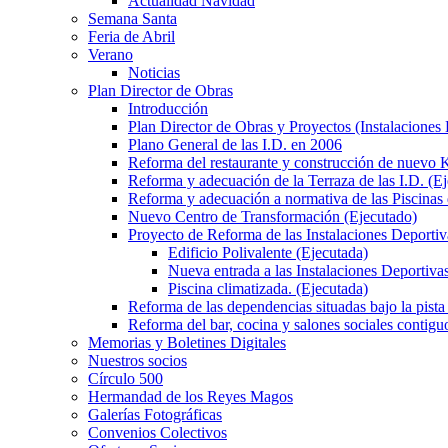
Actualidad Navidad
Semana Santa
Feria de Abril
Verano
Noticias
Plan Director de Obras
Introducción
Plan Director de Obras y Proyectos (Instalaciones
Plano General de las I.D. en 2006
Reforma del restaurante y construcción de nuevo K
Reforma y adecuación de la Terraza de las I.D. (E
Reforma y adecuación a normativa de las Piscinas 
Nuevo Centro de Transformación (Ejecutado)
Proyecto de Reforma de las Instalaciones Deportiv
Edificio Polivalente (Ejecutada)
Nueva entrada a las Instalaciones Deportivas
Piscina climatizada. (Ejecutada)
Reforma de las dependencias situadas bajo la pista 
Reforma del bar, cocina y salones sociales contiguo
Memorias y Boletines Digitales
Nuestros socios
Círculo 500
Hermandad de los Reyes Magos
Galerías Fotográficas
Convenios Colectivos