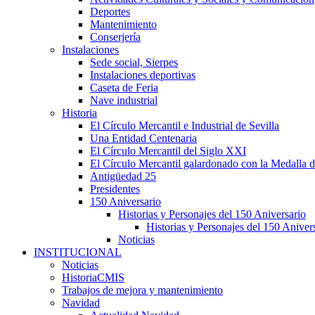
Deportes
Mantenimiento
Conserjería
Instalaciones
Sede social, Sierpes
Instalaciones deportivas
Caseta de Feria
Nave industrial
Historia
El Círculo Mercantil e Industrial de Sevilla
Una Entidad Centenaria
El Círculo Mercantil del Siglo XXI
El Círculo Mercantil galardonado con la Medalla d
Antigüedad 25
Presidentes
150 Aniversario
Historias y Personajes del 150 Aniversario
Historias y Personajes del 150 Aniver
Noticias
INSTITUCIONAL
Noticias
HistoriaCMIS
Trabajos de mejora y mantenimiento
Navidad