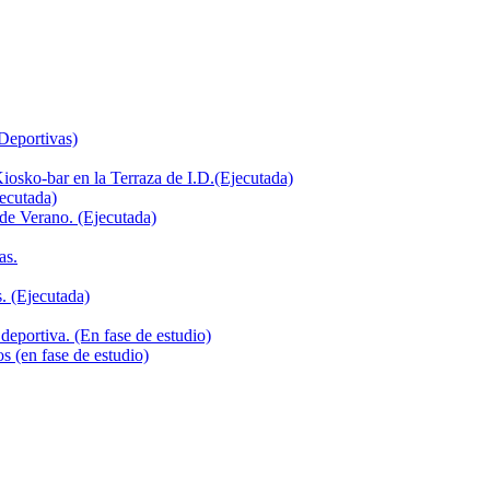
 Deportivas)
iosko-bar en la Terraza de I.D.(Ejecutada)
jecutada)
de Verano. (Ejecutada)
as.
. (Ejecutada)
deportiva. (En fase de estudio)
s (en fase de estudio)