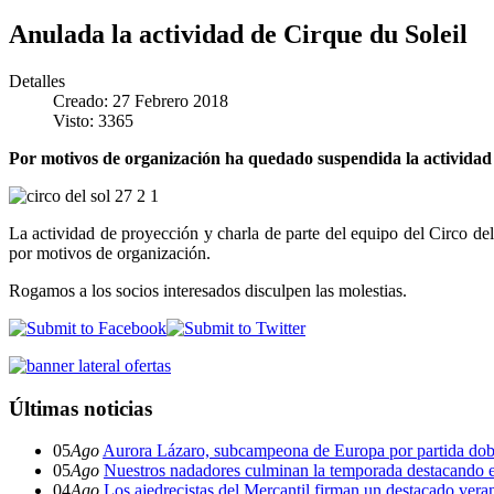
Anulada la actividad de Cirque du Soleil
Detalles
Creado: 27 Febrero 2018
Visto: 3365
Por motivos de organización ha quedado suspendida la actividad 
La actividad de proyección y charla de parte del equipo del Circo d
por motivos de organización.
Rogamos a los socios interesados disculpen las molestias.
Últimas noticias
05
Ago
Aurora Lázaro, subcampeona de Europa por partida dob
05
Ago
Nuestros nadadores culminan la temporada destacando 
04
Ago
Los ajedrecistas del Mercantil firman un destacado ver