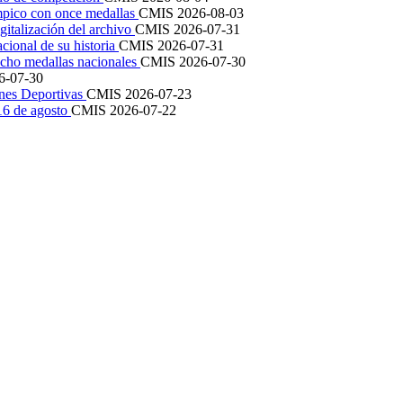
mpico con once medallas
CMIS
2026-08-03
igitalización del archivo
CMIS
2026-07-31
cional de su historia
CMIS
2026-07-31
cho medallas nacionales
CMIS
2026-07-30
6-07-30
ones Deportivas
CMIS
2026-07-23
 16 de agosto
CMIS
2026-07-22