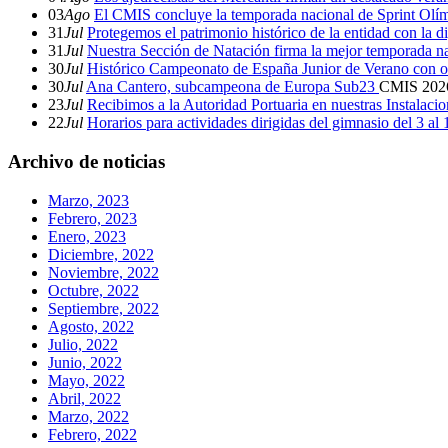
03
Ago
El CMIS concluye la temporada nacional de Sprint Olí
31
Jul
Protegemos el patrimonio histórico de la entidad con la d
31
Jul
Nuestra Sección de Natación firma la mejor temporada na
30
Jul
Histórico Campeonato de España Junior de Verano con o
30
Jul
Ana Cantero, subcampeona de Europa Sub23
CMIS
202
23
Jul
Recibimos a la Autoridad Portuaria en nuestras Instalaci
22
Jul
Horarios para actividades dirigidas del gimnasio del 3 al
Archivo de noticias
Marzo, 2023
Febrero, 2023
Enero, 2023
Diciembre, 2022
Noviembre, 2022
Octubre, 2022
Septiembre, 2022
Agosto, 2022
Julio, 2022
Junio, 2022
Mayo, 2022
Abril, 2022
Marzo, 2022
Febrero, 2022