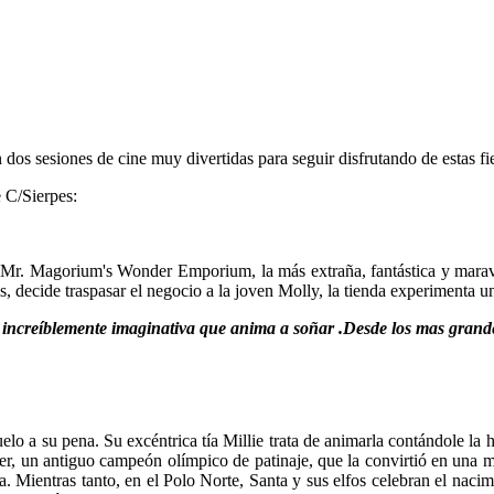
os sesiones de cine muy divertidas para seguir disfrutando de estas fie
e C/Sierpes:
e Mr. Magorium's Wonder Emporium, la más extraña, fantástica y marav
s, decide traspasar el negocio a la joven Molly, la tienda experimenta 
 increíblemente imaginativa que anima a soñar .Desde los mas grande
o a su pena. Su excéntrica tía Millie trata de animarla contándole la h
er, un antiguo campeón olímpico de patinaje, que la convirtió en una m
lada. Mientras tanto, en el Polo Norte, Santa y sus elfos celebran el nac