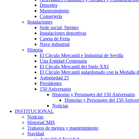
Deportes
Mantenimiento
Conserjería
Instalaciones
Sede social, Sierpes
Instalaciones deportivas
Caseta de Feria
Nave industrial
Historia
El Círculo Mercantil e Industrial de Sevilla
Una Entidad Centenaria
El Círculo Mercantil del Siglo XXI
El Círculo Mercantil galardonado con la Medalla d
Antigüedad 25
Presidentes
150 Aniversario
Historias y Personajes del 150 Aniversario
Historias y Personajes del 150 Aniver
Noticias
INSTITUCIONAL
Noticias
HistoriaCMIS
Trabajos de mejora y mantenimiento
Navidad