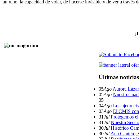
un reno: la capacidad de volar, de hacerse invisible y de ver a través d
¡
Últimas noticias
05
Ago
Aurora Lázar
05
Ago
Nuestros nad
05
04
Ago
Los ajedreci
03
Ago
El CMIS conc
31
Jul
Protegemos el 
31
Jul
Nuestra Secció
30
Jul
Histórico Cam
30
Jul
Ana Cantero,