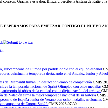
el corazón. Gracias a este don, Blizzard percibe la tristeza de Katie y l
TE ESPERAMOS PARA EMPEZAR CONTIGO EL NUEVO AÑ
o, subcampeona de Europa por partida doble con el equipo español
C
adores culminan la temporada destacando en el Andaluz Junior y Abso
stas del Mercantil firman un destacado verano de competición
CMIS
20
luye la temporada nacional de Sprint Olímpico con once medallas
CM
patrimonio histórico de la entidad con la digitalización del archivo
CM
n de Natación firma la mejor temporada nacional de su historia
CMIS
peonato de España Junior de Verano con ocho medallas nacionales
CM
 subcampeona de Europa Sub23
CMIS
2026-07-30