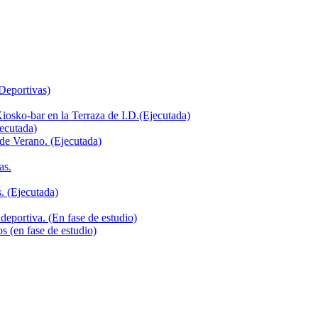
 Deportivas)
iosko-bar en la Terraza de I.D.(Ejecutada)
jecutada)
de Verano. (Ejecutada)
as.
. (Ejecutada)
deportiva. (En fase de estudio)
s (en fase de estudio)