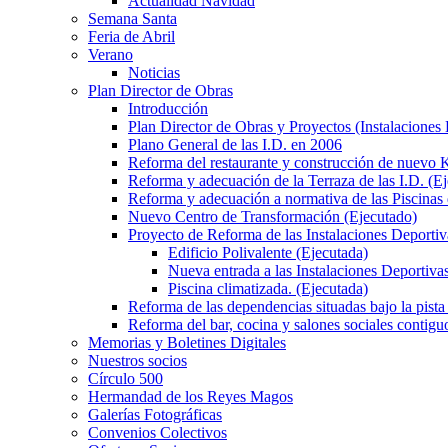
Actualidad Navidad
Semana Santa
Feria de Abril
Verano
Noticias
Plan Director de Obras
Introducción
Plan Director de Obras y Proyectos (Instalaciones
Plano General de las I.D. en 2006
Reforma del restaurante y construcción de nuevo K
Reforma y adecuación de la Terraza de las I.D. (E
Reforma y adecuación a normativa de las Piscinas 
Nuevo Centro de Transformación (Ejecutado)
Proyecto de Reforma de las Instalaciones Deportiv
Edificio Polivalente (Ejecutada)
Nueva entrada a las Instalaciones Deportivas
Piscina climatizada. (Ejecutada)
Reforma de las dependencias situadas bajo la pista 
Reforma del bar, cocina y salones sociales contiguo
Memorias y Boletines Digitales
Nuestros socios
Círculo 500
Hermandad de los Reyes Magos
Galerías Fotográficas
Convenios Colectivos