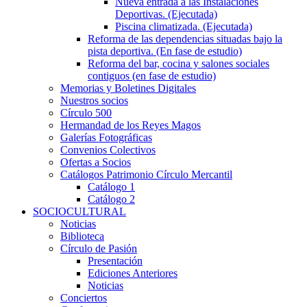
Nueva entrada a las Instalaciones
Deportivas. (Ejecutada)
Piscina climatizada. (Ejecutada)
Reforma de las dependencias situadas bajo la
pista deportiva. (En fase de estudio)
Reforma del bar, cocina y salones sociales
contiguos (en fase de estudio)
Memorias y Boletines Digitales
Nuestros socios
Círculo 500
Hermandad de los Reyes Magos
Galerías Fotográficas
Convenios Colectivos
Ofertas a Socios
Catálogos Patrimonio Círculo Mercantil
Catálogo 1
Catálogo 2
SOCIOCULTURAL
Noticias
Biblioteca
Círculo de Pasión
Presentación
Ediciones Anteriores
Noticias
Conciertos