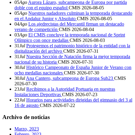
05
Ago
Aurora Lázaro, subcampeona de Europa por partida
doble con el equipo español
CMIS
2026-08-05
05
Ago
Nuestros nadadores culminan la temporada destacando
en el Andaluz Junior y Absoluto
CMIS
2026-08-05
04
Ago
Los ajedrecistas del Mercantil firman un destacado
verano de competición
CMIS
2026-08-04
03
Ago
El CMIS concluye la temporada nacional de Sprint
Olímpico con once medallas
CMIS
2026-08-03
31
Jul
Protegemos el patrimonio histórico de la entidad con la
digitalización del archivo
CMIS
2026-07-31
31
Jul
Nuestra Sección de Natación firma la mejor temporada
nacional de su historia
CMIS
2026-07-31
30
Jul
Histórico Campeonato de España Junior de Verano con
ocho medallas nacionales
CMIS
2026-07-30
30
Jul
Ana Cantero, subcampeona de Europa Sub23
CMIS
2026-07-30
23
Jul
Recibimos a la Autoridad Portuaria en nuestras
Instalaciones Deportivas
CMIS
2026-07-23
22
Jul
Horarios para actividades dirigidas del gimnasio del 3 al
16 de agosto
CMIS
2026-07-22
Archivo de noticias
Marzo, 2023
Febrero, 2023