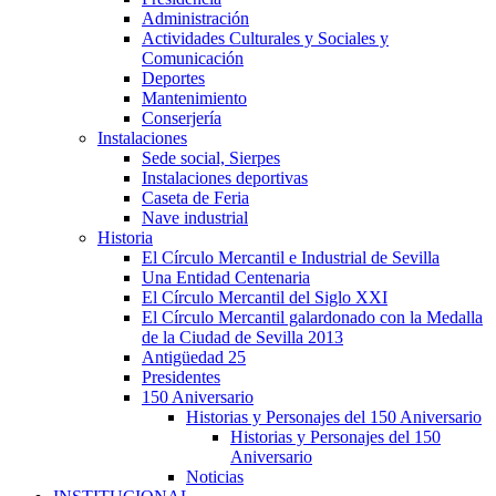
Administración
Actividades Culturales y Sociales y
Comunicación
Deportes
Mantenimiento
Conserjería
Instalaciones
Sede social, Sierpes
Instalaciones deportivas
Caseta de Feria
Nave industrial
Historia
El Círculo Mercantil e Industrial de Sevilla
Una Entidad Centenaria
El Círculo Mercantil del Siglo XXI
El Círculo Mercantil galardonado con la Medalla
de la Ciudad de Sevilla 2013
Antigüedad 25
Presidentes
150 Aniversario
Historias y Personajes del 150 Aniversario
Historias y Personajes del 150
Aniversario
Noticias