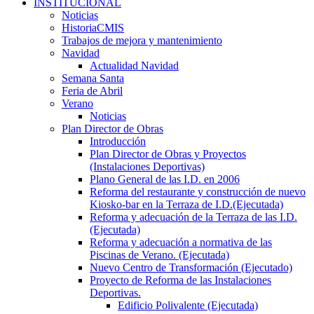
INSTITUCIONAL
Noticias
HistoriaCMIS
Trabajos de mejora y mantenimiento
Navidad
Actualidad Navidad
Semana Santa
Feria de Abril
Verano
Noticias
Plan Director de Obras
Introducción
Plan Director de Obras y Proyectos
(Instalaciones Deportivas)
Plano General de las I.D. en 2006
Reforma del restaurante y construcción de nuevo
Kiosko-bar en la Terraza de I.D.(Ejecutada)
Reforma y adecuación de la Terraza de las I.D.
(Ejecutada)
Reforma y adecuación a normativa de las
Piscinas de Verano. (Ejecutada)
Nuevo Centro de Transformación (Ejecutado)
Proyecto de Reforma de las Instalaciones
Deportivas.
Edificio Polivalente (Ejecutada)