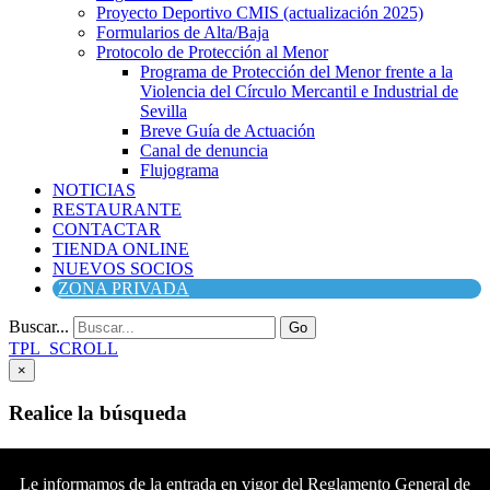
Proyecto Deportivo CMIS (actualización 2025)
Formularios de Alta/Baja
Protocolo de Protección al Menor
Programa de Protección del Menor frente a la
Violencia del Círculo Mercantil e Industrial de
Sevilla
Breve Guía de Actuación
Canal de denuncia
Flujograma
NOTICIAS
RESTAURANTE
CONTACTAR
TIENDA ONLINE
NUEVOS SOCIOS
ZONA PRIVADA
Buscar...
Go
TPL_SCROLL
×
Realice la búsqueda
Buscar
Buscar
Le informamos de la entrada en vigor del Reglamento General de