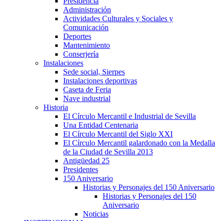
Presidencia
Administración
Actividades Culturales y Sociales y
Comunicación
Deportes
Mantenimiento
Conserjería
Instalaciones
Sede social, Sierpes
Instalaciones deportivas
Caseta de Feria
Nave industrial
Historia
El Círculo Mercantil e Industrial de Sevilla
Una Entidad Centenaria
El Círculo Mercantil del Siglo XXI
El Círculo Mercantil galardonado con la Medalla
de la Ciudad de Sevilla 2013
Antigüedad 25
Presidentes
150 Aniversario
Historias y Personajes del 150 Aniversario
Historias y Personajes del 150
Aniversario
Noticias