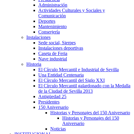
Administración
Actividades Culturales y Sociales y
Comunicación
Deportes
Mantenimiento
Conserjería
Instalaciones
Sede social, Sierpes
Instalaciones deportivas
Caseta de Feria
Nave industrial
Historia
El Círculo Mercantil e Industrial de Sevilla
Una Entidad Centenaria
El Círculo Mercantil del Siglo XXI
El Círculo Mercantil galardonado con la Medalla
de la Ciudad de Sevilla 2013
Antigüedad 25
Presidentes
150 Aniversario
Historias y Personajes del 150 Aniversario
Historias y Personajes del 150
Aniversario
Noticias