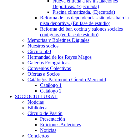
Nueva entrada a las Instalaciones
Deportivas. (Ejecutada)
Piscina climatizada. (Ejecutada)
Reforma de las dependencias situadas bajo la
pista deportiva. (En fase de estudio)
Reforma del bar, cocina y salones sociales
contiguos (en fase de estudio)
Memorias y Boletines Digitales
Nuestros socios
Círculo 500
Hermandad de los Reyes Magos
Galerías Fotográficas
Convenios Colectivos
Ofertas a Socios
Catálogos Patrimonio Círculo Mercantil
Catálogo 1
Catálogo 2
SOCIOCULTURAL
Noticias
Biblioteca
Círculo de Pasión
Presentación
Ediciones Anteriores
Noticias
Conciertos