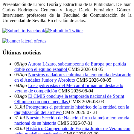
Presentación de Libro: Teoría y Estructura de la Publicidad. De Juan
Carlos Rodríguez Centeno y Jorge David Fernández Gómez.
Intervienen profesores de la Facultad de Comunicación de la
Universidad de Sevilla. En el salón de actos.
Últimas noticias
05
Ago
Aurora Lázaro, subcampeona de Europa por partida
doble con el equipo español
CMIS
2026-08-05
05
Ago
Nuestros nadadores culminan la temporada destacando
en el Andaluz Junior y Absoluto
CMIS
2026-08-05
04
Ago
Los ajedrecistas del Mercantil firman un destacado
verano de competición
CMIS
2026-08-04
03
Ago
El CMIS concluye la temporada nacional de Sprint
Olímpico con once medallas
CMIS
2026-08-03
31
Jul
Protegemos el patrimonio histórico de la entidad con la
digitalización del archivo
CMIS
2026-07-31
31
Jul
Nuestra Sección de Natación firma la mejor temporada
nacional de su historia
CMIS
2026-07-31
30
Jul
Histórico Campeonato de España Junior de Verano con
ocho medallas nacionales
CMIS
2026-07-30