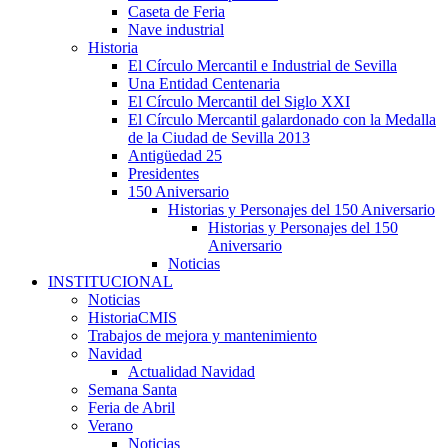
Caseta de Feria
Nave industrial
Historia
El Círculo Mercantil e Industrial de Sevilla
Una Entidad Centenaria
El Círculo Mercantil del Siglo XXI
El Círculo Mercantil galardonado con la Medalla
de la Ciudad de Sevilla 2013
Antigüedad 25
Presidentes
150 Aniversario
Historias y Personajes del 150 Aniversario
Historias y Personajes del 150
Aniversario
Noticias
INSTITUCIONAL
Noticias
HistoriaCMIS
Trabajos de mejora y mantenimiento
Navidad
Actualidad Navidad
Semana Santa
Feria de Abril
Verano
Noticias