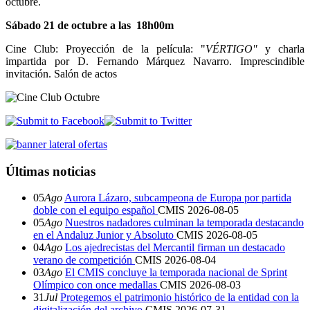
octubre.
Sábado 21 de octubre a las 18h00m
Cine Club: Proyección de la película: "
VÉRTIGO"
y charla
impartida por D. Fernando Márquez Navarro. Imprescindible
invitación. Salón de actos
Últimas noticias
05
Ago
Aurora Lázaro, subcampeona de Europa por partida
doble con el equipo español
CMIS
2026-08-05
05
Ago
Nuestros nadadores culminan la temporada destacando
en el Andaluz Junior y Absoluto
CMIS
2026-08-05
04
Ago
Los ajedrecistas del Mercantil firman un destacado
verano de competición
CMIS
2026-08-04
03
Ago
El CMIS concluye la temporada nacional de Sprint
Olímpico con once medallas
CMIS
2026-08-03
31
Jul
Protegemos el patrimonio histórico de la entidad con la
digitalización del archivo
CMIS
2026-07-31