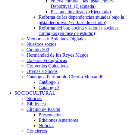
Nueva entrada a las Instalaciones
Deportivas. (Ejecutada)
Piscina climatizada. (Ejecutada)
Reforma de las dependencias situadas bajo la
pista deportiva. (En fase de estudio)
Reforma del bar, cocina y salones sociales
contiguos (en fase de estudio)
Memorias y Boletines Digitales
Nuestros socios
Círculo 500
Hermandad de los Reyes Magos
Galerías Fotográficas
Convenios Colectivos
Ofertas a Socios
Catálogos Patrimonio Círculo Mercantil
Catálogo 1
Catálogo 2
SOCIOCULTURAL
Noticias
Biblioteca
Círculo de Pasión
Presentación
Ediciones Anteriores
Noticias
Conciertos