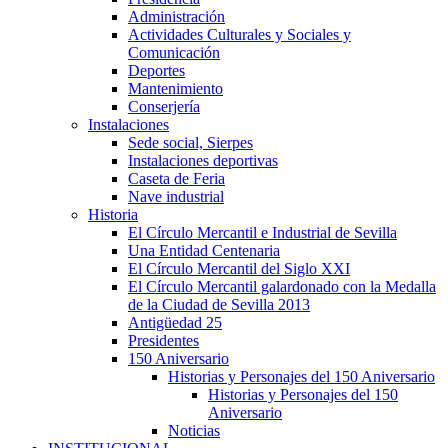
Administración
Actividades Culturales y Sociales y
Comunicación
Deportes
Mantenimiento
Conserjería
Instalaciones
Sede social, Sierpes
Instalaciones deportivas
Caseta de Feria
Nave industrial
Historia
El Círculo Mercantil e Industrial de Sevilla
Una Entidad Centenaria
El Círculo Mercantil del Siglo XXI
El Círculo Mercantil galardonado con la Medalla
de la Ciudad de Sevilla 2013
Antigüedad 25
Presidentes
150 Aniversario
Historias y Personajes del 150 Aniversario
Historias y Personajes del 150
Aniversario
Noticias