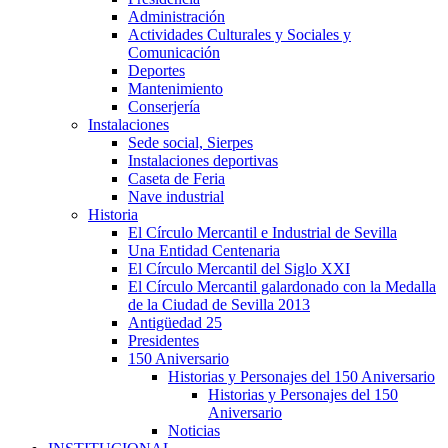
Administración
Actividades Culturales y Sociales y
Comunicación
Deportes
Mantenimiento
Conserjería
Instalaciones
Sede social, Sierpes
Instalaciones deportivas
Caseta de Feria
Nave industrial
Historia
El Círculo Mercantil e Industrial de Sevilla
Una Entidad Centenaria
El Círculo Mercantil del Siglo XXI
El Círculo Mercantil galardonado con la Medalla
de la Ciudad de Sevilla 2013
Antigüedad 25
Presidentes
150 Aniversario
Historias y Personajes del 150 Aniversario
Historias y Personajes del 150
Aniversario
Noticias