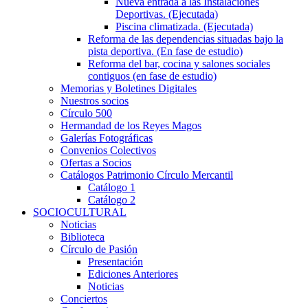
Nueva entrada a las Instalaciones
Deportivas. (Ejecutada)
Piscina climatizada. (Ejecutada)
Reforma de las dependencias situadas bajo la
pista deportiva. (En fase de estudio)
Reforma del bar, cocina y salones sociales
contiguos (en fase de estudio)
Memorias y Boletines Digitales
Nuestros socios
Círculo 500
Hermandad de los Reyes Magos
Galerías Fotográficas
Convenios Colectivos
Ofertas a Socios
Catálogos Patrimonio Círculo Mercantil
Catálogo 1
Catálogo 2
SOCIOCULTURAL
Noticias
Biblioteca
Círculo de Pasión
Presentación
Ediciones Anteriores
Noticias
Conciertos