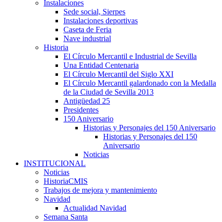
Instalaciones
Sede social, Sierpes
Instalaciones deportivas
Caseta de Feria
Nave industrial
Historia
El Círculo Mercantil e Industrial de Sevilla
Una Entidad Centenaria
El Círculo Mercantil del Siglo XXI
El Círculo Mercantil galardonado con la Medalla
de la Ciudad de Sevilla 2013
Antigüedad 25
Presidentes
150 Aniversario
Historias y Personajes del 150 Aniversario
Historias y Personajes del 150
Aniversario
Noticias
INSTITUCIONAL
Noticias
HistoriaCMIS
Trabajos de mejora y mantenimiento
Navidad
Actualidad Navidad
Semana Santa