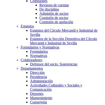
Comisiones
Revisora de cuentas
De disciplina
Admisión de socios
Comisión de socios
Comisión de apelación
Estatutos
Estatutos del Círculo Mercantil e Industrial de
Sevilla
Estatutos de la Sección Deportiva del Círculo
Mercantil e Industrial de Sevilla
Formularios y Normativas
Formularios
Normativas
Colaboradores
Defensor del socio. Sugerencias
Departamentos
Dirección
Presidencia
Administración
Actividades Culturales y Sociales y
Comunicación
Deportes
Mantenimiento
Conserjería