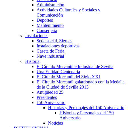
Administración
Actividades Culturales y Sociales y
Comunicación
Deportes
Mantenimiento
Conserjería
Instalaciones
Sede social, Sierpes
Instalaciones deportivas
Caseta de Feria
Nave industrial
Historia
El Círculo Mercantil e Industrial de Sevilla
Una Entidad Centenaria
El Círculo Mercantil del Siglo XXI
El Círculo Mercantil galardonado con la Medalla
de la Ciudad de Sevilla 2013
Antigüedad 25
Presidentes
150 Aniversario
Historias y Personajes del 150 Aniversario
Historias y Personajes del 150
Aniversario
Noticias