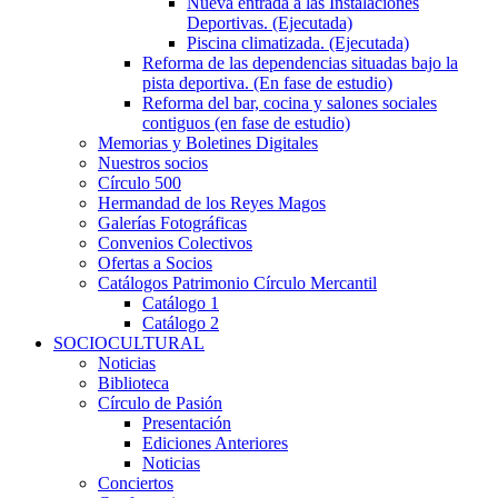
Nueva entrada a las Instalaciones
Deportivas. (Ejecutada)
Piscina climatizada. (Ejecutada)
Reforma de las dependencias situadas bajo la
pista deportiva. (En fase de estudio)
Reforma del bar, cocina y salones sociales
contiguos (en fase de estudio)
Memorias y Boletines Digitales
Nuestros socios
Círculo 500
Hermandad de los Reyes Magos
Galerías Fotográficas
Convenios Colectivos
Ofertas a Socios
Catálogos Patrimonio Círculo Mercantil
Catálogo 1
Catálogo 2
SOCIOCULTURAL
Noticias
Biblioteca
Círculo de Pasión
Presentación
Ediciones Anteriores
Noticias
Conciertos