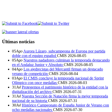
Últimas noticias
05
Ago
Aurora Lázaro, subcampeona de Europa por partida
doble con el equipo español
CMIS
2026-08-05
05
Ago
Nuestros nadadores culminan la temporada destacando
en el Andaluz Junior y Absoluto
CMIS
2026-08-05
04
Ago
Los ajedrecistas del Mercantil firman un destacado
verano de competición
CMIS
2026-08-04
03
Ago
El CMIS concluye la temporada nacional de Sprint
Olímpico con once medallas
CMIS
2026-08-03
31
Jul
Protegemos el patrimonio histórico de la entidad con la
digitalización del archivo
CMIS
2026-07-31
31
Jul
Nuestra Sección de Natación firma la mejor temporada
nacional de su historia
CMIS
2026-07-31
30
Jul
Histórico Campeonato de España Junior de Verano con
ocho medallas nacionales
CMIS
2026-07-30