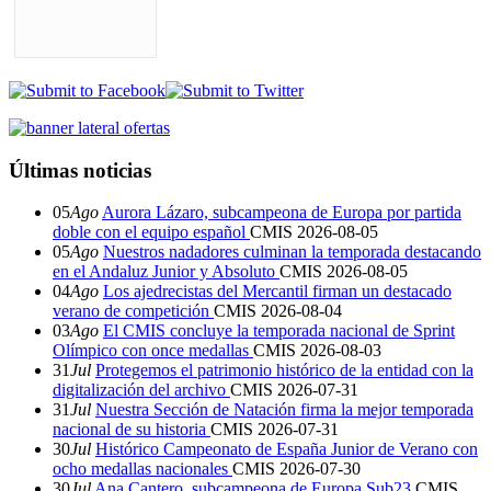
Últimas noticias
05
Ago
Aurora Lázaro, subcampeona de Europa por partida
doble con el equipo español
CMIS
2026-08-05
05
Ago
Nuestros nadadores culminan la temporada destacando
en el Andaluz Junior y Absoluto
CMIS
2026-08-05
04
Ago
Los ajedrecistas del Mercantil firman un destacado
verano de competición
CMIS
2026-08-04
03
Ago
El CMIS concluye la temporada nacional de Sprint
Olímpico con once medallas
CMIS
2026-08-03
31
Jul
Protegemos el patrimonio histórico de la entidad con la
digitalización del archivo
CMIS
2026-07-31
31
Jul
Nuestra Sección de Natación firma la mejor temporada
nacional de su historia
CMIS
2026-07-31
30
Jul
Histórico Campeonato de España Junior de Verano con
ocho medallas nacionales
CMIS
2026-07-30
30
Jul
Ana Cantero, subcampeona de Europa Sub23
CMIS