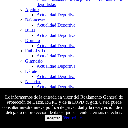
deportistas
Ajedrez
Actualidad Deportiva
Baloncesto
Actualidad Deportiva
Billar
Actualidad Deportiva
Dominó
Actualidad Deportiva
Fútbol sala
Actualidad Deportiva
Gimnasio
Actualidad Deportiva
Kárate
Actualidad Deportiva
Natación
Actualidad Deportiva
Natación artística
Actualidad Deportiva
Le informamos de la entrada en vigor del Reglamento General de
Pádel
Protección de Datos, RGPD y de la LOPD & gdd. Usted puede
Actualidad Deportiva
consultar nuestra nueva política de privacidad y la designación de un
Pesca
delegado de protección de datos que le atenderá en sus derechos.
Colaboradores principales
Actualidad Deportiva
Ver política
Aceptar
Piragüismo
Actualidad Deportiva