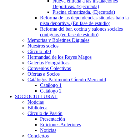
Nueva entrada a las Instalaciones
Deportivas. (Ejecutada)
Piscina climatizada. (Ejecutada)
Reforma de las dependencias situadas bajo la
pista deportiva. (En fase de estudio)
Reforma del bar, cocina y salones sociales
contiguos (en fase de estudio)
Memorias y Boletines Digitales
Nuestros socios
Círculo 500
Hermandad de los Reyes Magos
Galerías Fotográficas
Convenios Colectivos
Ofertas a Socios
Catálogos Patrimonio Círculo Mercantil
Catálogo 1
Catálogo 2
SOCIOCULTURAL
Noticias
Biblioteca
Círculo de Pasión
Presentación
Ediciones Anteriores
Noticias
Conciertos