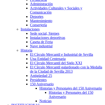
Administración
Actividades Culturales y Sociales y
Comunicación
Deportes
Mantenimiento
Conserjería
Instalaciones
Sede social, Sierpes
Instalaciones deportivas
Caseta de Feria
Nave industrial
Historia
El Círculo Mercantil e Industrial de Sevilla
Una Entidad Centenaria
El Círculo Mercantil del Siglo XXI
El Círculo Mercantil galardonado con la Medalla
de la Ciudad de Sevilla 2013
Antigüedad 25
Presidentes
150 Aniversario
Historias y Personajes del 150 Aniversario
Historias y Personajes del 150
Aniversario
Noticias