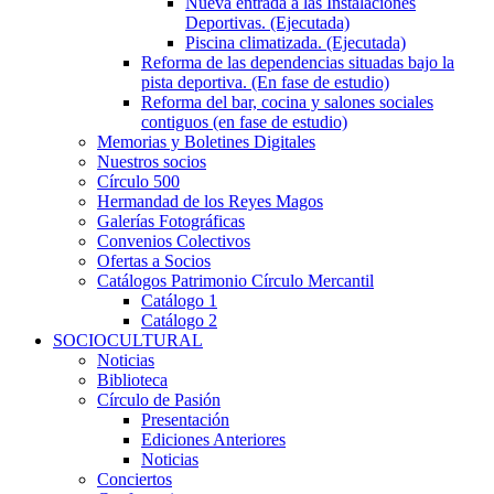
Nueva entrada a las Instalaciones
Deportivas. (Ejecutada)
Piscina climatizada. (Ejecutada)
Reforma de las dependencias situadas bajo la
pista deportiva. (En fase de estudio)
Reforma del bar, cocina y salones sociales
contiguos (en fase de estudio)
Memorias y Boletines Digitales
Nuestros socios
Círculo 500
Hermandad de los Reyes Magos
Galerías Fotográficas
Convenios Colectivos
Ofertas a Socios
Catálogos Patrimonio Círculo Mercantil
Catálogo 1
Catálogo 2
SOCIOCULTURAL
Noticias
Biblioteca
Círculo de Pasión
Presentación
Ediciones Anteriores
Noticias
Conciertos