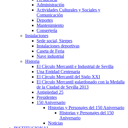
Administración
Actividades Culturales y Sociales y
Comunicación
Deportes
Mantenimiento
Conserjería
Instalaciones
Sede social, Sierpes
Instalaciones deportivas
Caseta de Feria
Nave industrial
Historia
El Círculo Mercantil e Industrial de Sevilla
Una Entidad Centenaria
El Círculo Mercantil del Siglo XXI
El Círculo Mercantil galardonado con la Medalla
de la Ciudad de Sevilla 2013
Antigüedad 25
Presidentes
150 Aniversario
Historias y Personajes del 150 Aniversario
Historias y Personajes del 150
Aniversario
Noticias