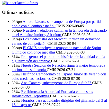
Últimas noticias
05
Ago
Aurora Lázaro, subcampeona de Europa por partida
doble con el equipo español
CMIS
2026-08-05
05
Ago
Nuestros nadadores culminan la temporada destacando
en el Andaluz Junior y Absoluto
CMIS
2026-08-05
04
Ago
Los ajedrecistas del Mercantil firman un destacado
verano de competición
CMIS
2026-08-04
03
Ago
El CMIS concluye la temporada nacional de Sprint
Olímpico con once medallas
CMIS
2026-08-03
31
Jul
Protegemos el patrimonio histórico de la entidad con la
digitalización del archivo
CMIS
2026-07-31
31
Jul
Nuestra Sección de Natación firma la mejor temporada
nacional de su historia
CMIS
2026-07-31
30
Jul
Histórico Campeonato de España Junior de Verano con
ocho medallas nacionales
CMIS
2026-07-30
30
Jul
Ana Cantero, subcampeona de Europa Sub23
CMIS
2026-07-30
23
Jul
Recibimos a la Autoridad Portuaria en nuestras
Instalaciones Deportivas
CMIS
2026-07-23
22
Jul
Horarios para actividades dirigidas del gimnasio del 3 al
16 de agosto
CMIS
2026-07-22