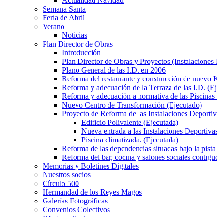
Actualidad Navidad
Semana Santa
Feria de Abril
Verano
Noticias
Plan Director de Obras
Introducción
Plan Director de Obras y Proyectos (Instalaciones
Plano General de las I.D. en 2006
Reforma del restaurante y construcción de nuevo K
Reforma y adecuación de la Terraza de las I.D. (E
Reforma y adecuación a normativa de las Piscinas 
Nuevo Centro de Transformación (Ejecutado)
Proyecto de Reforma de las Instalaciones Deportiv
Edificio Polivalente (Ejecutada)
Nueva entrada a las Instalaciones Deportivas
Piscina climatizada. (Ejecutada)
Reforma de las dependencias situadas bajo la pista 
Reforma del bar, cocina y salones sociales contiguo
Memorias y Boletines Digitales
Nuestros socios
Círculo 500
Hermandad de los Reyes Magos
Galerías Fotográficas
Convenios Colectivos