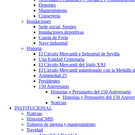
Deportes
Mantenimiento
Conserjería
Instalaciones
Sede social, Sierpes
Instalaciones deportivas
Caseta de Feria
Nave industrial
Historia
El Círculo Mercantil e Industrial de Sevilla
Una Entidad Centenaria
El Círculo Mercantil del Siglo XXI
El Círculo Mercantil galardonado con la Medalla d
Antigüedad 25
Presidentes
150 Aniversario
Historias y Personajes del 150 Aniversario
Historias y Personajes del 150 Aniver
Noticias
INSTITUCIONAL
Noticias
HistoriaCMIS
Trabajos de mejora y mantenimiento
Navidad