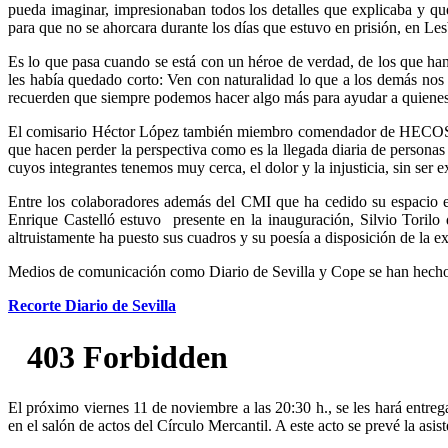
pueda imaginar, impresionaban todos los detalles que explicaba y q
para que no se ahorcara durante los días que estuvo en prisión, en Les
Es lo que pasa cuando se está con un héroe de verdad, de los que han i
les había quedado corto: Ven con naturalidad lo que a los demás no
recuerden que siempre podemos hacer algo más para ayudar a quienes l
El comisario Héctor López también miembro comendador de HECOSI se 
que hacen perder la perspectiva como es la llegada diaria de personas
cuyos integrantes tenemos muy cerca, el dolor y la injusticia, sin ser
Entre los colaboradores además del CMI que ha cedido su espacio ex
Enrique Castelló estuvo presente en la inauguración, Silvio Torilo
altruistamente ha puesto sus cuadros y su poesía a disposición de la e
Medios de comunicación como Diario de Sevilla y Cope se han hecho ec
Recorte Diario de Sevilla
El próximo viernes 11 de noviembre a las 20:30 h., se les hará entr
en el salón de actos del Círculo Mercantil. A este acto se prevé la asis