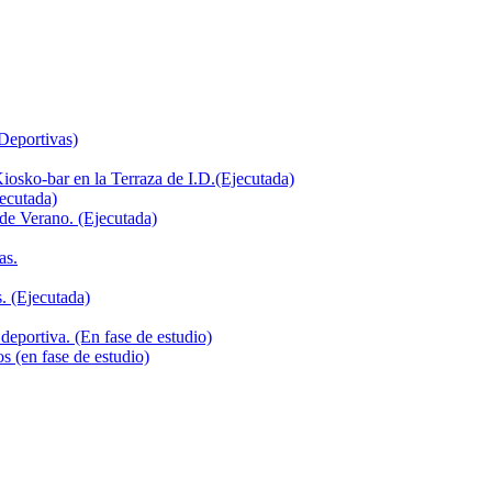
 Deportivas)
iosko-bar en la Terraza de I.D.(Ejecutada)
jecutada)
de Verano. (Ejecutada)
as.
. (Ejecutada)
deportiva. (En fase de estudio)
s (en fase de estudio)