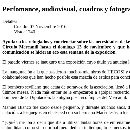
Perfomance, audiovisual, cuadros y fotogra
Detalles
Creado: 07 Noviembre 2016
Visto: 1740
Ayudar a los refugiados y concienciar sobre las necesidades de las
Círculo Mercantil hasta el domingo 13 de noviembre y que h
comunicación se hicieran eco esta semana de la exposición.
El pasado viernes se inauguró una exposición cuyo título ya anticipa
La inauguración a la que asistieron muchos miembros de HECOSI y el
colaboradores que han hecho posible esta mezcla de estilos para conci
El bombero sevillano que actúa de portavoz de la asociación, llegó a 
últimos meses. Nada más entrar se le empezaron a agolpar recuerdos,
bombero de la Diputación: la antigua piscina olímpica del Mercantil.
Manuel Blanco fue socio desde pequeño, y durante muchos años, del 
natación, a los juegos en el césped con su hermana María Jesús, a los 
“¿Quién me iba a decir que iba a utilizar tantas horas de entrenami
naturalidad, como si lo normal fuera dedicar tu tiempo, tu esfuerzos, t