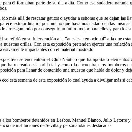
ue para él formaban parte de su día a día. Como esa sudadera naranja 
bos.
do más allá de rescatar gatitos o ayudar a señoras que se dejan las llav
s parece extraordinario, por mucho que hayamos nadado en las mismas p
o arriesgan todo por conseguir un futuro mejor para ellos y para los s
refirió en su intervención a la "anestesia emocional" a la que estam
 a nuestras orillas. Con esta exposición pretenden ejercer una reflexi
 excesivamente impactantes con el material mostrado.
positivo se encuentran el Club Náutico que ha aportado elementos que 
 que ha recreado esta orilla tal y como la encuentran los bomberos cu
xposición para llenar de contenido una muestra que habla de dolor y dej
o esta semana de esta exposición lo cual ayuda a divulgar más si cabe 
ega a los bomberos detenidos en Lesbos, Manuel Blanco, Julio Latorre y
tencia de instituciones de Sevilla y personalidades destacadas.