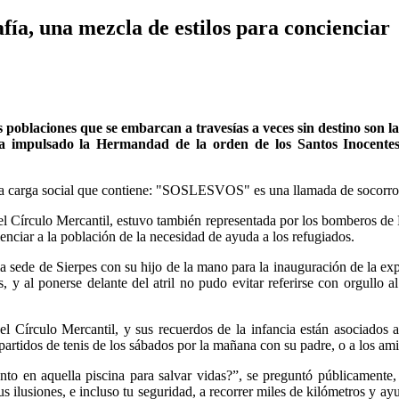
fía, una mezcla de estilos para concienciar
 poblaciones que se embarcan a travesías a veces sin destino son la
a impulsado la Hermandad de la orden de los Santos Inocente
 la carga social que contiene: "SOSLESVOS" es una llamada de socorro a
 Círculo Mercantil, estuvo también representada por los bomberos de P
enciar a la población de la necesidad de ayuda a los refugiados.
la sede de Sierpes con su hijo de la mano para la inauguración de la ex
 y al ponerse delante del atril no pudo evitar referirse con orgullo 
Círculo Mercantil, y sus recuerdos de la infancia están asociados a 
partidos de tenis de los sábados por la mañana con su padre, o a los am
ento en aquella piscina para salvar vidas?”, se preguntó públicament
us ilusiones, e incluso tu seguridad, a recorrer miles de kilómetros y ayu