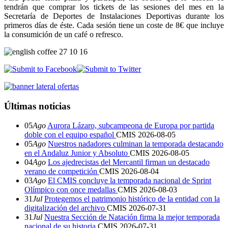
tendrán que comprar los tickets de las sesiones del mes en la
Secretaría de Deportes de Instalaciones Deportivas durante los
primeros días de éste. Cada sesión tiene un coste de 8€ que incluye
la consumición de un café o refresco.
Últimas noticias
05
Ago
Aurora Lázaro, subcampeona de Europa por partida
doble con el equipo español
CMIS
2026-08-05
05
Ago
Nuestros nadadores culminan la temporada destacando
en el Andaluz Junior y Absoluto
CMIS
2026-08-05
04
Ago
Los ajedrecistas del Mercantil firman un destacado
verano de competición
CMIS
2026-08-04
03
Ago
El CMIS concluye la temporada nacional de Sprint
Olímpico con once medallas
CMIS
2026-08-03
31
Jul
Protegemos el patrimonio histórico de la entidad con la
digitalización del archivo
CMIS
2026-07-31
31
Jul
Nuestra Sección de Natación firma la mejor temporada
nacional de su historia
CMIS
2026-07-31