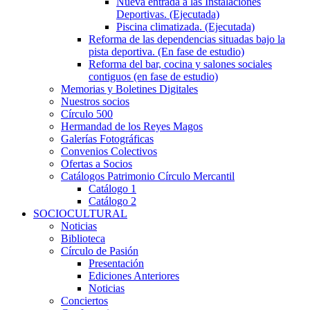
Nueva entrada a las Instalaciones
Deportivas. (Ejecutada)
Piscina climatizada. (Ejecutada)
Reforma de las dependencias situadas bajo la
pista deportiva. (En fase de estudio)
Reforma del bar, cocina y salones sociales
contiguos (en fase de estudio)
Memorias y Boletines Digitales
Nuestros socios
Círculo 500
Hermandad de los Reyes Magos
Galerías Fotográficas
Convenios Colectivos
Ofertas a Socios
Catálogos Patrimonio Círculo Mercantil
Catálogo 1
Catálogo 2
SOCIOCULTURAL
Noticias
Biblioteca
Círculo de Pasión
Presentación
Ediciones Anteriores
Noticias
Conciertos