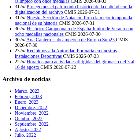
Olímpico con once medallas
CMIS
2026-08-03
31
Jul
Protegemos el patrimonio histórico de la entidad con la
digitalización del archivo
CMIS
2026-07-31
31
Jul
Nuestra Sección de Natación firma la mejor temporada
nacional de su historia
CMIS
2026-07-31
30
Jul
Histórico Campeonato de España Junior de Verano con
ocho medallas nacionales
CMIS
2026-07-30
30
Jul
Ana Cantero, subcampeona de Europa Sub23
CMIS
2026-07-30
23
Jul
Recibimos a la Autoridad Portuaria en nuestras
Instalaciones Deportivas
CMIS
2026-07-23
22
Jul
Horarios para actividades dirigidas del gimnasio del 3 al
16 de agosto
CMIS
2026-07-22
Archivo de noticias
Marzo, 2023
Febrero, 2023
Enero, 2023
Diciembre, 2022
Noviembre, 2022
Octubre, 2022
Septiembre, 2022
Agosto, 2022
Julio, 2022