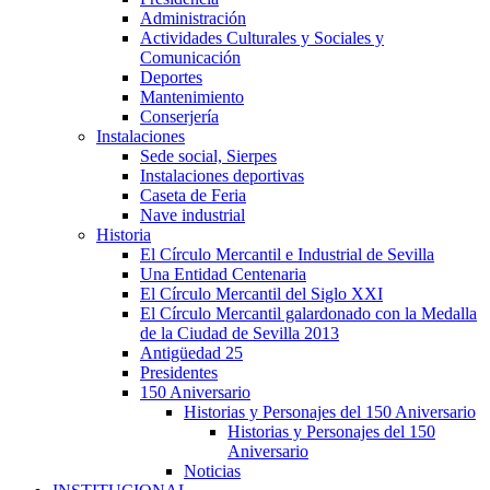
Administración
Actividades Culturales y Sociales y
Comunicación
Deportes
Mantenimiento
Conserjería
Instalaciones
Sede social, Sierpes
Instalaciones deportivas
Caseta de Feria
Nave industrial
Historia
El Círculo Mercantil e Industrial de Sevilla
Una Entidad Centenaria
El Círculo Mercantil del Siglo XXI
El Círculo Mercantil galardonado con la Medalla
de la Ciudad de Sevilla 2013
Antigüedad 25
Presidentes
150 Aniversario
Historias y Personajes del 150 Aniversario
Historias y Personajes del 150
Aniversario
Noticias