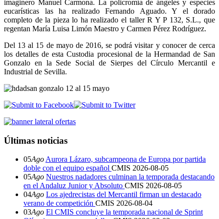
imaginero Manuel Carmona. La policromía de ángeles y especies
eucarísticas las ha realizado Fernando Aguado. Y el dorado
completo de la pieza lo ha realizado el taller R Y P 132, S.L., que
regentan María Luisa Limón Maestro y Carmen Pérez Rodríguez.
Del 13 al 15 de mayo de 2016, se podrá visitar y conocer de cerca
los detalles de esta Custodia procesional de la Hermandad de San
Gonzalo en la Sede Social de Sierpes del Círculo Mercantil e
Industrial de Sevilla.
Últimas noticias
05
Ago
Aurora Lázaro, subcampeona de Europa por partida
doble con el equipo español
CMIS
2026-08-05
05
Ago
Nuestros nadadores culminan la temporada destacando
en el Andaluz Junior y Absoluto
CMIS
2026-08-05
04
Ago
Los ajedrecistas del Mercantil firman un destacado
verano de competición
CMIS
2026-08-04
03
Ago
El CMIS concluye la temporada nacional de Sprint