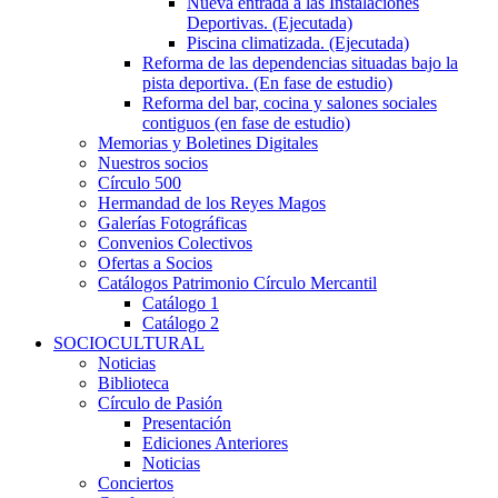
Nueva entrada a las Instalaciones
Deportivas. (Ejecutada)
Piscina climatizada. (Ejecutada)
Reforma de las dependencias situadas bajo la
pista deportiva. (En fase de estudio)
Reforma del bar, cocina y salones sociales
contiguos (en fase de estudio)
Memorias y Boletines Digitales
Nuestros socios
Círculo 500
Hermandad de los Reyes Magos
Galerías Fotográficas
Convenios Colectivos
Ofertas a Socios
Catálogos Patrimonio Círculo Mercantil
Catálogo 1
Catálogo 2
SOCIOCULTURAL
Noticias
Biblioteca
Círculo de Pasión
Presentación
Ediciones Anteriores
Noticias
Conciertos