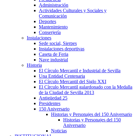
Administración
Actividades Culturales y Sociales y
Comunicación
Deportes
Mantenimiento
Conserjería
Instalaciones
Sede social, Sierpes
Instalaciones deportivas
Caseta de Feria
Nave industrial
Historia
El Círculo Mercantil e Industrial de Sevilla
Una Entidad Centenaria
El Círculo Mercantil del Siglo XXI
El Círculo Mercantil galardonado con la Medalla
de la Ciudad de Sevilla 2013
Antigüedad 25
Presidentes
150 Aniversario
Historias y Personajes del 150 Aniversario
Historias y Personajes del 150
Aniversario
Noticias