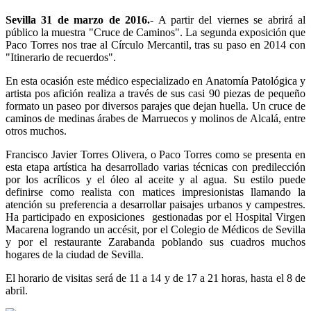
Sevilla 31 de marzo de 2016.
- A partir del viernes se abrirá al
público la muestra "Cruce de Caminos". La segunda exposición que
Paco Torres nos trae al Círculo Mercantil, tras su paso en 2014 con
"Itinerario de recuerdos".
En esta ocasión este médico especializado en Anatomía Patológica y
artista pos afición realiza a través de sus casi 90 piezas de pequeño
formato un paseo por diversos parajes que dejan huella. Un cruce de
caminos de medinas árabes de Marruecos y molinos de Alcalá, entre
otros muchos.
Francisco Javier Torres Olivera, o Paco Torres como se presenta en
esta etapa artística ha desarrollado varias técnicas con predilección
por los acrílicos y el óleo al aceite y al agua. Su estilo puede
definirse como realista con matices impresionistas llamando la
atención su preferencia a desarrollar paisajes urbanos y campestres.
Ha participado en exposiciones gestionadas por el Hospital Virgen
Macarena logrando un accésit, por el Colegio de Médicos de Sevilla
y por el restaurante Zarabanda poblando sus cuadros muchos
hogares de la ciudad de Sevilla.
El horario de visitas será de 11 a 14 y de 17 a 21 horas, hasta el 8 de
abril.