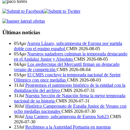
Últimas noticias
05
Ago
Aurora Lázaro, subcampeona de Europa por partida
doble con el equipo español
CMIS
2026-08-05
05
Ago
Nuestros nadadores culminan la temporada destacando
en el Andaluz Junior y Absoluto
CMIS
2026-08-05
04
Ago
Los ajedrecistas del Mercantil firman un destacado
verano de competición
CMIS
2026-08-04
03
Ago
El CMIS concluye la temporada nacional de Sprint
Olímpico con once medallas
CMIS
2026-08-03
31
Jul
Protegemos el patrimonio histórico de la entidad con la
digitalización del archivo
CMIS
2026-07-31
31
Jul
Nuestra Sección de Natación firma la mejor temporada
nacional de su historia
CMIS
2026-07-31
30
Jul
Histórico Campeonato de España Junior de Verano con
ocho medallas nacionales
CMIS
2026-07-30
30
Jul
Ana Cantero, subcampeona de Europa Sub23
CMIS
2026-07-30
23
Jul
Recibimos a la Autoridad Portuaria en nuestras