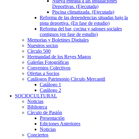
Nueva entrada a las Instalaciones
Deportivas. (Ejecutada)
Piscina climatizada. (Ejecutada)
Reforma de las dependencias situadas bajo la
pista deportiva. (En fase de estudio)
Reforma del bar, cocina y salones sociales
contiguos (en fase de estudio)
Memorias y Boletines Digitales
Nuestros socios
Círculo 500
Hermandad de los Reyes Magos
Galerías Fotográficas
Convenios Colectivos
Ofertas a Socios
Catálogos Patrimonio Círculo Mercantil
Catálogo 1
Catálogo 2
SOCIOCULTURAL
Noticias
Biblioteca
Círculo de Pasión
Presentación
Ediciones Anteriores
Noticias
Conciertos