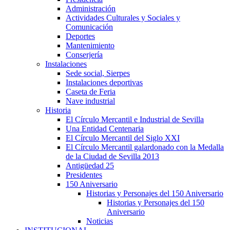
Administración
Actividades Culturales y Sociales y
Comunicación
Deportes
Mantenimiento
Conserjería
Instalaciones
Sede social, Sierpes
Instalaciones deportivas
Caseta de Feria
Nave industrial
Historia
El Círculo Mercantil e Industrial de Sevilla
Una Entidad Centenaria
El Círculo Mercantil del Siglo XXI
El Círculo Mercantil galardonado con la Medalla
de la Ciudad de Sevilla 2013
Antigüedad 25
Presidentes
150 Aniversario
Historias y Personajes del 150 Aniversario
Historias y Personajes del 150
Aniversario
Noticias