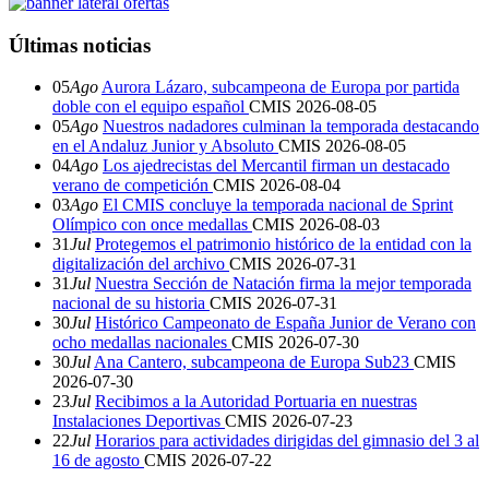
Últimas noticias
05
Ago
Aurora Lázaro, subcampeona de Europa por partida
doble con el equipo español
CMIS
2026-08-05
05
Ago
Nuestros nadadores culminan la temporada destacando
en el Andaluz Junior y Absoluto
CMIS
2026-08-05
04
Ago
Los ajedrecistas del Mercantil firman un destacado
verano de competición
CMIS
2026-08-04
03
Ago
El CMIS concluye la temporada nacional de Sprint
Olímpico con once medallas
CMIS
2026-08-03
31
Jul
Protegemos el patrimonio histórico de la entidad con la
digitalización del archivo
CMIS
2026-07-31
31
Jul
Nuestra Sección de Natación firma la mejor temporada
nacional de su historia
CMIS
2026-07-31
30
Jul
Histórico Campeonato de España Junior de Verano con
ocho medallas nacionales
CMIS
2026-07-30
30
Jul
Ana Cantero, subcampeona de Europa Sub23
CMIS
2026-07-30
23
Jul
Recibimos a la Autoridad Portuaria en nuestras
Instalaciones Deportivas
CMIS
2026-07-23
22
Jul
Horarios para actividades dirigidas del gimnasio del 3 al
16 de agosto
CMIS
2026-07-22