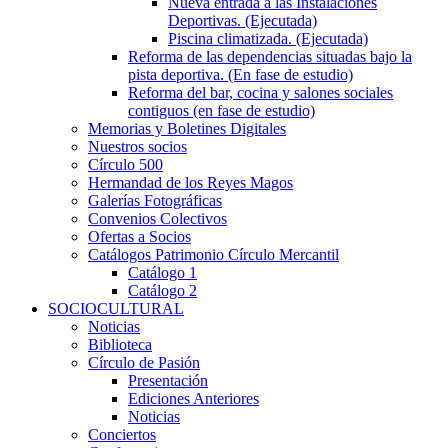
Nueva entrada a las Instalaciones
Deportivas. (Ejecutada)
Piscina climatizada. (Ejecutada)
Reforma de las dependencias situadas bajo la
pista deportiva. (En fase de estudio)
Reforma del bar, cocina y salones sociales
contiguos (en fase de estudio)
Memorias y Boletines Digitales
Nuestros socios
Círculo 500
Hermandad de los Reyes Magos
Galerías Fotográficas
Convenios Colectivos
Ofertas a Socios
Catálogos Patrimonio Círculo Mercantil
Catálogo 1
Catálogo 2
SOCIOCULTURAL
Noticias
Biblioteca
Círculo de Pasión
Presentación
Ediciones Anteriores
Noticias
Conciertos