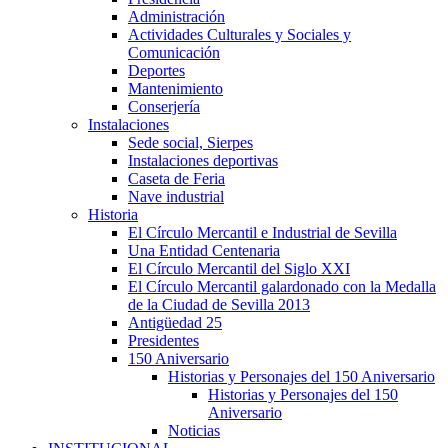
Administración
Actividades Culturales y Sociales y
Comunicación
Deportes
Mantenimiento
Conserjería
Instalaciones
Sede social, Sierpes
Instalaciones deportivas
Caseta de Feria
Nave industrial
Historia
El Círculo Mercantil e Industrial de Sevilla
Una Entidad Centenaria
El Círculo Mercantil del Siglo XXI
El Círculo Mercantil galardonado con la Medalla
de la Ciudad de Sevilla 2013
Antigüedad 25
Presidentes
150 Aniversario
Historias y Personajes del 150 Aniversario
Historias y Personajes del 150
Aniversario
Noticias