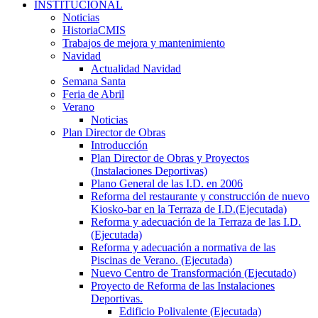
INSTITUCIONAL
Noticias
HistoriaCMIS
Trabajos de mejora y mantenimiento
Navidad
Actualidad Navidad
Semana Santa
Feria de Abril
Verano
Noticias
Plan Director de Obras
Introducción
Plan Director de Obras y Proyectos
(Instalaciones Deportivas)
Plano General de las I.D. en 2006
Reforma del restaurante y construcción de nuevo
Kiosko-bar en la Terraza de I.D.(Ejecutada)
Reforma y adecuación de la Terraza de las I.D.
(Ejecutada)
Reforma y adecuación a normativa de las
Piscinas de Verano. (Ejecutada)
Nuevo Centro de Transformación (Ejecutado)
Proyecto de Reforma de las Instalaciones
Deportivas.
Edificio Polivalente (Ejecutada)