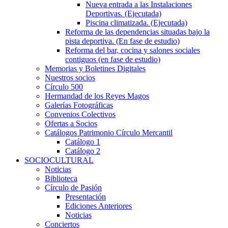
Nueva entrada a las Instalaciones
Deportivas. (Ejecutada)
Piscina climatizada. (Ejecutada)
Reforma de las dependencias situadas bajo la
pista deportiva. (En fase de estudio)
Reforma del bar, cocina y salones sociales
contiguos (en fase de estudio)
Memorias y Boletines Digitales
Nuestros socios
Círculo 500
Hermandad de los Reyes Magos
Galerías Fotográficas
Convenios Colectivos
Ofertas a Socios
Catálogos Patrimonio Círculo Mercantil
Catálogo 1
Catálogo 2
SOCIOCULTURAL
Noticias
Biblioteca
Círculo de Pasión
Presentación
Ediciones Anteriores
Noticias
Conciertos