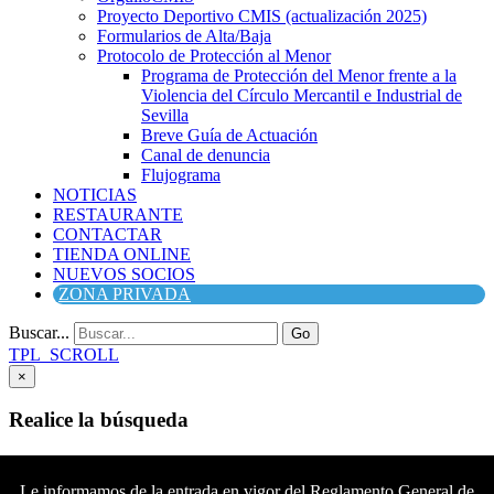
Proyecto Deportivo CMIS (actualización 2025)
Formularios de Alta/Baja
Protocolo de Protección al Menor
Programa de Protección del Menor frente a la
Violencia del Círculo Mercantil e Industrial de
Sevilla
Breve Guía de Actuación
Canal de denuncia
Flujograma
NOTICIAS
RESTAURANTE
CONTACTAR
TIENDA ONLINE
NUEVOS SOCIOS
ZONA PRIVADA
Buscar...
Go
TPL_SCROLL
×
Realice la búsqueda
Buscar
Buscar
Le informamos de la entrada en vigor del Reglamento General de