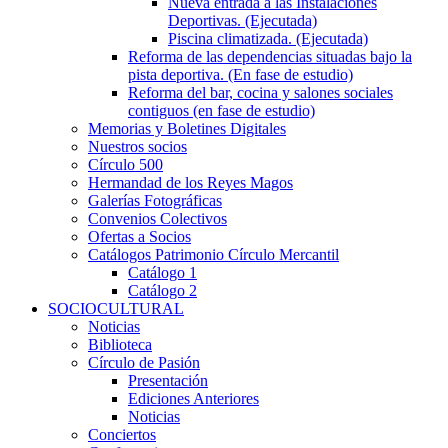
Nueva entrada a las Instalaciones
Deportivas. (Ejecutada)
Piscina climatizada. (Ejecutada)
Reforma de las dependencias situadas bajo la
pista deportiva. (En fase de estudio)
Reforma del bar, cocina y salones sociales
contiguos (en fase de estudio)
Memorias y Boletines Digitales
Nuestros socios
Círculo 500
Hermandad de los Reyes Magos
Galerías Fotográficas
Convenios Colectivos
Ofertas a Socios
Catálogos Patrimonio Círculo Mercantil
Catálogo 1
Catálogo 2
SOCIOCULTURAL
Noticias
Biblioteca
Círculo de Pasión
Presentación
Ediciones Anteriores
Noticias
Conciertos