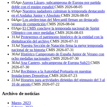
05
Ago
Aurora Lázaro, subcampeona de Europa por partida
doble con el equipo español
CMIS
2026-08-05
05
Ago
Nuestros nadadores culminan la temporada destacando
en el Andaluz Junior y Absoluto
CMIS
2026-08-05
04
Ago
Los ajedrecistas del Mercantil firman un destacado
verano de competición
CMIS
2026-08-04
03
Ago
El CMIS concluye la temporada nacional de Sprint
Olímpico con once medallas
CMIS
2026-08-03
31
Jul
Protegemos el patrimonio histórico de la entidad con la
digitalización del archivo
CMIS
2026-07-31
31
Jul
Nuestra Sección de Natación firma la mejor temporada
nacional de su historia
CMIS
2026-07-31
30
Jul
Histórico Campeonato de España Junior de Verano con
ocho medallas nacionales
CMIS
2026-07-30
30
Jul
Ana Cantero, subcampeona de Europa Sub23
CMIS
2026-07-30
23
Jul
Recibimos a la Autoridad Portuaria en nuestras
Instalaciones Deportivas
CMIS
2026-07-23
22
Jul
Horarios para actividades dirigidas del gimnasio del 3 al
16 de agosto
CMIS
2026-07-22
Archivo de noticias
Marzo, 2023