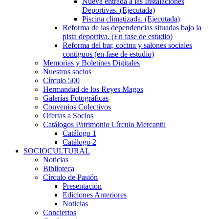
Nueva entrada a las Instalaciones
Deportivas. (Ejecutada)
Piscina climatizada. (Ejecutada)
Reforma de las dependencias situadas bajo la
pista deportiva. (En fase de estudio)
Reforma del bar, cocina y salones sociales
contiguos (en fase de estudio)
Memorias y Boletines Digitales
Nuestros socios
Círculo 500
Hermandad de los Reyes Magos
Galerías Fotográficas
Convenios Colectivos
Ofertas a Socios
Catálogos Patrimonio Círculo Mercantil
Catálogo 1
Catálogo 2
SOCIOCULTURAL
Noticias
Biblioteca
Círculo de Pasión
Presentación
Ediciones Anteriores
Noticias
Conciertos