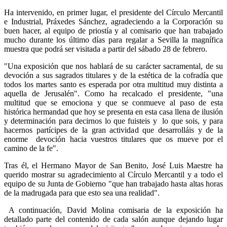
Ha intervenido, en primer lugar, el presidente del Círculo Mercantil
e Industrial, Práxedes Sánchez, agradeciendo a la Corporación su
buen hacer, al equipo de priostía y al comisario que han trabajado
mucho durante los último días para regalar a Sevilla la magnífica
muestra que podrá ser visitada a partir del sábado 28 de febrero.
"Una exposición que nos hablará de su carácter sacramental, de su
devoción a sus sagrados titulares y de la estética de la cofradía que
todos los martes santo es esperada por otra multitud muy distinta a
aquella de Jerusalén". Como ha recalcado el presidente, "una
multitud que se emociona y que se conmueve al paso de esta
histórica hermandad que hoy se presenta en esta casa llena de ilusión
y determinación para decirnos lo que fuisteis y lo que sois, y para
hacernos partícipes de la gran actividad que desarrolláis y de la
enorme devoción hacia vuestros titulares que os mueve por el
camino de la fe".
Tras él, el Hermano Mayor de San Benito, José Luis Maestre ha
querido mostrar su agradecimiento al Círculo Mercantil y a todo el
equipo de su Junta de Gobierno "que han trabajado hasta altas horas
de la madrugada para que esto sea una realidad".
A continuación, David Molina comisaria de la exposición ha
detallado parte del contenido de cada salón aunque dejando lugar