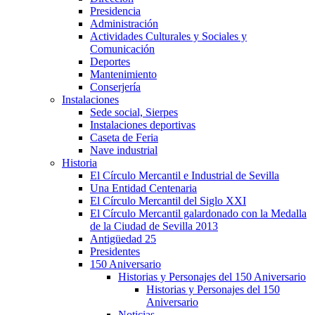
Presidencia
Administración
Actividades Culturales y Sociales y
Comunicación
Deportes
Mantenimiento
Conserjería
Instalaciones
Sede social, Sierpes
Instalaciones deportivas
Caseta de Feria
Nave industrial
Historia
El Círculo Mercantil e Industrial de Sevilla
Una Entidad Centenaria
El Círculo Mercantil del Siglo XXI
El Círculo Mercantil galardonado con la Medalla
de la Ciudad de Sevilla 2013
Antigüedad 25
Presidentes
150 Aniversario
Historias y Personajes del 150 Aniversario
Historias y Personajes del 150
Aniversario
Noticias