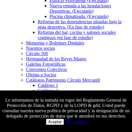
Edificio Polivalente (Ejecutada)
Nueva entrada a las Instalaciones
Deportivas. (Ejecutada)
Piscina climatizada. (Ejecutada)
Reforma de las dependencias situadas bajo la
pista deportiva. (En fase de estudio)
Reforma del bar, cocina y salones sociales
contiguos (en fase de estudio)
Memorias y Boletines Digitales
Nuestros socios
Círculo 500
Hermandad de los Reyes Magos
Galerías Fotográficas
Convenios Colectivos
Ofertas a Socios
Catálogos Patrimonio Círculo Mercantil
Catálogo 1
Catálogo 2
SOCIOCULTURAL
Le informamos de la entrada en vigor del Reglamento General de
Noticias
Protección de Datos, RGPD y de la LOPD & gdd. Usted puede
Biblioteca
consultar nuestra nueva política de privacidad y la designación de un
Círculo de Pasión
delegado de protección de datos que le atenderá en sus derechos.
Presentación
Colaboradores principales
Ver política
Aceptar
Ediciones Anteriores
Noticias