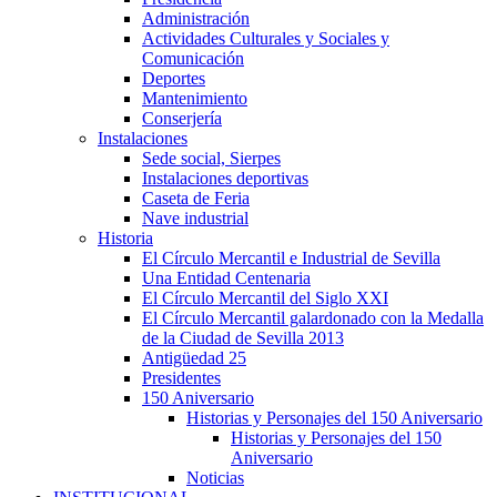
Administración
Actividades Culturales y Sociales y
Comunicación
Deportes
Mantenimiento
Conserjería
Instalaciones
Sede social, Sierpes
Instalaciones deportivas
Caseta de Feria
Nave industrial
Historia
El Círculo Mercantil e Industrial de Sevilla
Una Entidad Centenaria
El Círculo Mercantil del Siglo XXI
El Círculo Mercantil galardonado con la Medalla
de la Ciudad de Sevilla 2013
Antigüedad 25
Presidentes
150 Aniversario
Historias y Personajes del 150 Aniversario
Historias y Personajes del 150
Aniversario
Noticias