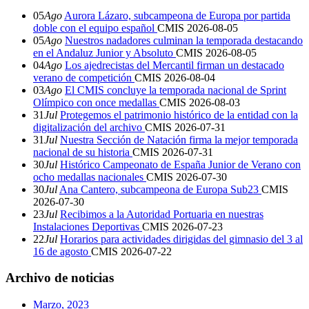
05
Ago
Aurora Lázaro, subcampeona de Europa por partida
doble con el equipo español
CMIS
2026-08-05
05
Ago
Nuestros nadadores culminan la temporada destacando
en el Andaluz Junior y Absoluto
CMIS
2026-08-05
04
Ago
Los ajedrecistas del Mercantil firman un destacado
verano de competición
CMIS
2026-08-04
03
Ago
El CMIS concluye la temporada nacional de Sprint
Olímpico con once medallas
CMIS
2026-08-03
31
Jul
Protegemos el patrimonio histórico de la entidad con la
digitalización del archivo
CMIS
2026-07-31
31
Jul
Nuestra Sección de Natación firma la mejor temporada
nacional de su historia
CMIS
2026-07-31
30
Jul
Histórico Campeonato de España Junior de Verano con
ocho medallas nacionales
CMIS
2026-07-30
30
Jul
Ana Cantero, subcampeona de Europa Sub23
CMIS
2026-07-30
23
Jul
Recibimos a la Autoridad Portuaria en nuestras
Instalaciones Deportivas
CMIS
2026-07-23
22
Jul
Horarios para actividades dirigidas del gimnasio del 3 al
16 de agosto
CMIS
2026-07-22
Archivo de noticias
Marzo, 2023