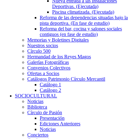
Nueva entrada a las Instalaciones
Deportivas. (Ejecutada)
Piscina climatizada. (Ejecutada)
Reforma de las dependencias situadas bajo la
pista deportiva. (En fase de estudio)
Reforma del bar, cocina y salones sociales
contiguos (en fase de estudio)
Memorias y Boletines Digitales
Nuestros socios
Círculo 500
Hermandad de los Reyes Magos
Galerías Fotográficas
Convenios Colectivos
Ofertas a Socios
Catálogos Patrimonio Círculo Mercantil
Catálogo 1
Catálogo 2
SOCIOCULTURAL
Noticias
Biblioteca
Círculo de Pasión
Presentación
Ediciones Anteriores
Noticias
Conciertos