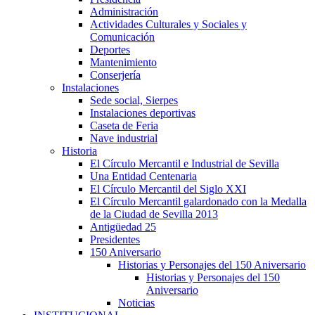
Administración
Actividades Culturales y Sociales y
Comunicación
Deportes
Mantenimiento
Conserjería
Instalaciones
Sede social, Sierpes
Instalaciones deportivas
Caseta de Feria
Nave industrial
Historia
El Círculo Mercantil e Industrial de Sevilla
Una Entidad Centenaria
El Círculo Mercantil del Siglo XXI
El Círculo Mercantil galardonado con la Medalla
de la Ciudad de Sevilla 2013
Antigüedad 25
Presidentes
150 Aniversario
Historias y Personajes del 150 Aniversario
Historias y Personajes del 150
Aniversario
Noticias