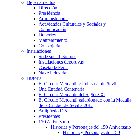
Departamentos
Dirección
Presidencia
Administración
Actividades Culturales y Sociales y
Comunicación
Deportes
Mantenimiento
Conserjería
Instalaciones
Sede social, Sierpes
Instalaciones deportivas
Caseta de Feria
Nave industrial
Historia
El Círculo Mercantil e Industrial de Sevilla
Una Entidad Centenaria
El Círculo Mercantil del Siglo XXI
El Círculo Mercantil galardonado con la Medalla
de la Ciudad de Sevilla 2013
Antigüedad 25
Presidentes
150 Aniversario
Historias y Personajes del 150 Aniversario
Historias y Personajes del 150