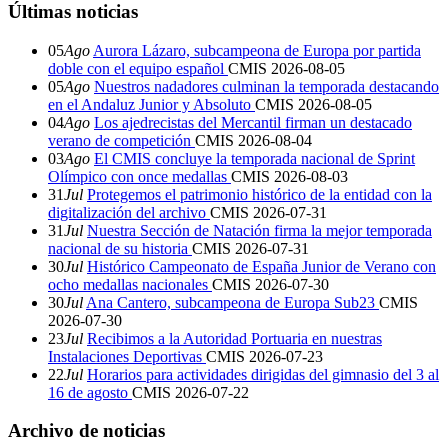
Últimas noticias
05
Ago
Aurora Lázaro, subcampeona de Europa por partida
doble con el equipo español
CMIS
2026-08-05
05
Ago
Nuestros nadadores culminan la temporada destacando
en el Andaluz Junior y Absoluto
CMIS
2026-08-05
04
Ago
Los ajedrecistas del Mercantil firman un destacado
verano de competición
CMIS
2026-08-04
03
Ago
El CMIS concluye la temporada nacional de Sprint
Olímpico con once medallas
CMIS
2026-08-03
31
Jul
Protegemos el patrimonio histórico de la entidad con la
digitalización del archivo
CMIS
2026-07-31
31
Jul
Nuestra Sección de Natación firma la mejor temporada
nacional de su historia
CMIS
2026-07-31
30
Jul
Histórico Campeonato de España Junior de Verano con
ocho medallas nacionales
CMIS
2026-07-30
30
Jul
Ana Cantero, subcampeona de Europa Sub23
CMIS
2026-07-30
23
Jul
Recibimos a la Autoridad Portuaria en nuestras
Instalaciones Deportivas
CMIS
2026-07-23
22
Jul
Horarios para actividades dirigidas del gimnasio del 3 al
16 de agosto
CMIS
2026-07-22
Archivo de noticias