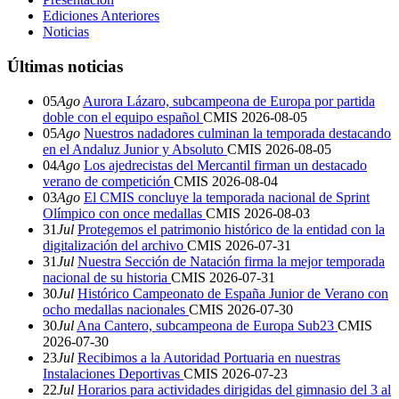
Ediciones Anteriores
Noticias
Últimas noticias
05
Ago
Aurora Lázaro, subcampeona de Europa por partida
doble con el equipo español
CMIS
2026-08-05
05
Ago
Nuestros nadadores culminan la temporada destacando
en el Andaluz Junior y Absoluto
CMIS
2026-08-05
04
Ago
Los ajedrecistas del Mercantil firman un destacado
verano de competición
CMIS
2026-08-04
03
Ago
El CMIS concluye la temporada nacional de Sprint
Olímpico con once medallas
CMIS
2026-08-03
31
Jul
Protegemos el patrimonio histórico de la entidad con la
digitalización del archivo
CMIS
2026-07-31
31
Jul
Nuestra Sección de Natación firma la mejor temporada
nacional de su historia
CMIS
2026-07-31
30
Jul
Histórico Campeonato de España Junior de Verano con
ocho medallas nacionales
CMIS
2026-07-30
30
Jul
Ana Cantero, subcampeona de Europa Sub23
CMIS
2026-07-30
23
Jul
Recibimos a la Autoridad Portuaria en nuestras
Instalaciones Deportivas
CMIS
2026-07-23
22
Jul
Horarios para actividades dirigidas del gimnasio del 3 al