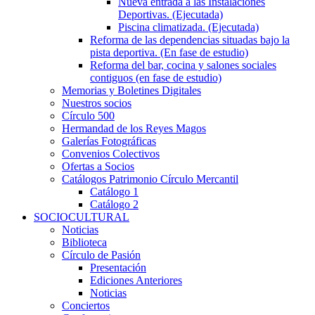
Nueva entrada a las Instalaciones
Deportivas. (Ejecutada)
Piscina climatizada. (Ejecutada)
Reforma de las dependencias situadas bajo la
pista deportiva. (En fase de estudio)
Reforma del bar, cocina y salones sociales
contiguos (en fase de estudio)
Memorias y Boletines Digitales
Nuestros socios
Círculo 500
Hermandad de los Reyes Magos
Galerías Fotográficas
Convenios Colectivos
Ofertas a Socios
Catálogos Patrimonio Círculo Mercantil
Catálogo 1
Catálogo 2
SOCIOCULTURAL
Noticias
Biblioteca
Círculo de Pasión
Presentación
Ediciones Anteriores
Noticias
Conciertos