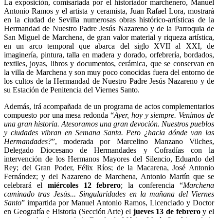
La exposición, comisariada por el historiador marchenero, Manuel
Antonio Ramos y el artista y ceramista, Juan Rafael Lora, mostrará
en la ciudad de Sevilla numerosas obras histórico-artísticas de la
Hermandad de Nuestro Padre Jesús Nazareno y de la Parroquia de
San Miguel de Marchena, de gran valor material y riqueza artística,
en un arco temporal que abarca del siglo XVII al XXI, de
imaginería, pintura, talla en madera y dorado, orfebrería, bordados,
textiles, joyas, libros y documentos, cerámica, que se conservan en
la villa de Marchena y son muy poco conocidas fuera del entorno de
los cultos de la Hermandad de Nuestro Padre Jesús Nazareno y de
su Estación de Penitencia del Viernes Santo.
Además, irá acompañada de un programa de actos complementarios
compuesto por una mesa redonda “
Ayer, hoy y siempre. Venimos de
una gran historia. Atesoramos una gran devoción. Nuestros pueblos
y ciudades vibran en Semana Santa. Pero ¿hacia dónde van las
Hermandades?
”, moderada por Marcelino Manzano Vilches,
Delegado Diocesano de Hermandades y Cofradías con la
intervención de los Hermanos Mayores del Silencio, Eduardo del
Rey; del Gran Poder, Félix Ríos; de la Macarena, José Antonio
Fernández; y del Nazareno de Marchena, Antonio Martín que se
celebrará el
miércoles 12 febrero
; la conferencia “
Marchena
caminado tras Jesús... Singularidades en la mañana del Viernes
Santo
” impartida por Manuel Antonio Ramos, Licenciado y Doctor
en Geografía e Historia (Sección Arte) el
jueves 13 de febrero
y el