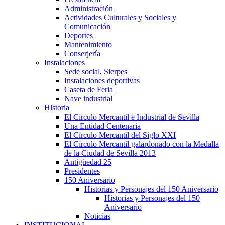
Administración
Actividades Culturales y Sociales y
Comunicación
Deportes
Mantenimiento
Conserjería
Instalaciones
Sede social, Sierpes
Instalaciones deportivas
Caseta de Feria
Nave industrial
Historia
El Círculo Mercantil e Industrial de Sevilla
Una Entidad Centenaria
El Círculo Mercantil del Siglo XXI
El Círculo Mercantil galardonado con la Medalla
de la Ciudad de Sevilla 2013
Antigüedad 25
Presidentes
150 Aniversario
Historias y Personajes del 150 Aniversario
Historias y Personajes del 150
Aniversario
Noticias