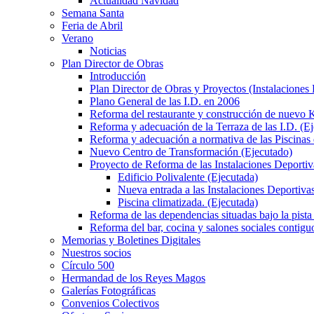
Actualidad Navidad
Semana Santa
Feria de Abril
Verano
Noticias
Plan Director de Obras
Introducción
Plan Director de Obras y Proyectos (Instalaciones
Plano General de las I.D. en 2006
Reforma del restaurante y construcción de nuevo K
Reforma y adecuación de la Terraza de las I.D. (E
Reforma y adecuación a normativa de las Piscinas 
Nuevo Centro de Transformación (Ejecutado)
Proyecto de Reforma de las Instalaciones Deportiv
Edificio Polivalente (Ejecutada)
Nueva entrada a las Instalaciones Deportivas
Piscina climatizada. (Ejecutada)
Reforma de las dependencias situadas bajo la pista 
Reforma del bar, cocina y salones sociales contiguo
Memorias y Boletines Digitales
Nuestros socios
Círculo 500
Hermandad de los Reyes Magos
Galerías Fotográficas
Convenios Colectivos