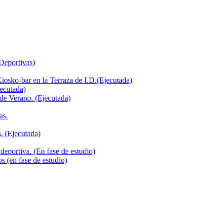
 Deportivas)
iosko-bar en la Terraza de I.D.(Ejecutada)
jecutada)
de Verano. (Ejecutada)
as.
. (Ejecutada)
deportiva. (En fase de estudio)
s (en fase de estudio)