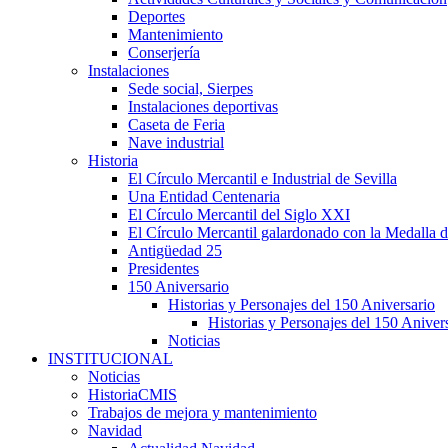
Deportes
Mantenimiento
Conserjería
Instalaciones
Sede social, Sierpes
Instalaciones deportivas
Caseta de Feria
Nave industrial
Historia
El Círculo Mercantil e Industrial de Sevilla
Una Entidad Centenaria
El Círculo Mercantil del Siglo XXI
El Círculo Mercantil galardonado con la Medalla d
Antigüedad 25
Presidentes
150 Aniversario
Historias y Personajes del 150 Aniversario
Historias y Personajes del 150 Aniver
Noticias
INSTITUCIONAL
Noticias
HistoriaCMIS
Trabajos de mejora y mantenimiento
Navidad