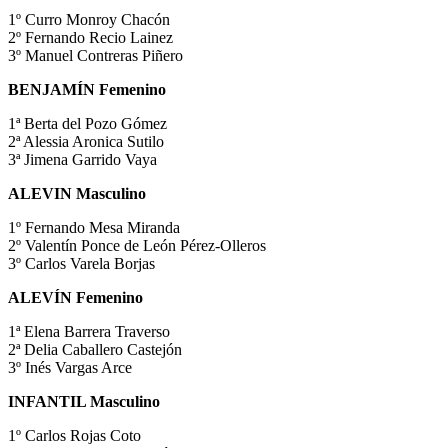
1º Curro Monroy Chacón
2º Fernando Recio Lainez
3º Manuel Contreras Piñero
BENJAMÍN Femenino
1ª Berta del Pozo Gómez
2ª Alessia Aronica Sutilo
3ª Jimena Garrido Vaya
ALEVIN Masculino
1º Fernando Mesa Miranda
2º Valentín Ponce de León Pérez-Olleros
3º Carlos Varela Borjas
ALEVÍN Femenino
1ª Elena Barrera Traverso
2ª Delia Caballero Castejón
3º Inés Vargas Arce
INFANTIL Masculino
1º Carlos Rojas Coto