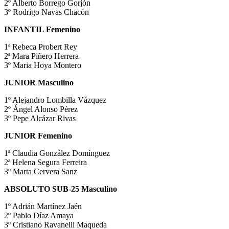
2º Alberto Borrego Gorjón
3º Rodrigo Navas Chacón
INFANTIL Femenino
1ª Rebeca Probert Rey
2ª Mara Piñero Herrera
3º Maria Hoya Montero
JUNIOR Masculino
1º Alejandro Lombilla Vázquez
2º Ángel Alonso Pérez
3º Pepe Alcázar Rivas
JUNIOR Femenino
1ª Claudia González Domínguez
2ª Helena Segura Ferreira
3º Marta Cervera Sanz
ABSOLUTO SUB-25 Masculino
1º Adrián Martínez Jaén
2º Pablo Díaz Amaya
3º Cristiano Ravanelli Maqueda