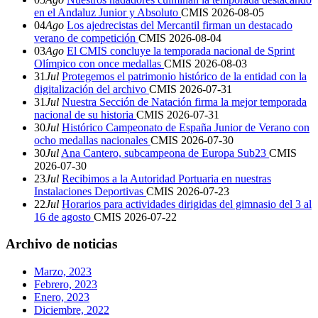
en el Andaluz Junior y Absoluto
CMIS
2026-08-05
04
Ago
Los ajedrecistas del Mercantil firman un destacado
verano de competición
CMIS
2026-08-04
03
Ago
El CMIS concluye la temporada nacional de Sprint
Olímpico con once medallas
CMIS
2026-08-03
31
Jul
Protegemos el patrimonio histórico de la entidad con la
digitalización del archivo
CMIS
2026-07-31
31
Jul
Nuestra Sección de Natación firma la mejor temporada
nacional de su historia
CMIS
2026-07-31
30
Jul
Histórico Campeonato de España Junior de Verano con
ocho medallas nacionales
CMIS
2026-07-30
30
Jul
Ana Cantero, subcampeona de Europa Sub23
CMIS
2026-07-30
23
Jul
Recibimos a la Autoridad Portuaria en nuestras
Instalaciones Deportivas
CMIS
2026-07-23
22
Jul
Horarios para actividades dirigidas del gimnasio del 3 al
16 de agosto
CMIS
2026-07-22
Archivo de noticias
Marzo, 2023
Febrero, 2023
Enero, 2023
Diciembre, 2022