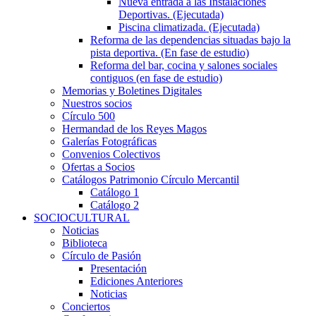
Nueva entrada a las Instalaciones
Deportivas. (Ejecutada)
Piscina climatizada. (Ejecutada)
Reforma de las dependencias situadas bajo la
pista deportiva. (En fase de estudio)
Reforma del bar, cocina y salones sociales
contiguos (en fase de estudio)
Memorias y Boletines Digitales
Nuestros socios
Círculo 500
Hermandad de los Reyes Magos
Galerías Fotográficas
Convenios Colectivos
Ofertas a Socios
Catálogos Patrimonio Círculo Mercantil
Catálogo 1
Catálogo 2
SOCIOCULTURAL
Noticias
Biblioteca
Círculo de Pasión
Presentación
Ediciones Anteriores
Noticias
Conciertos