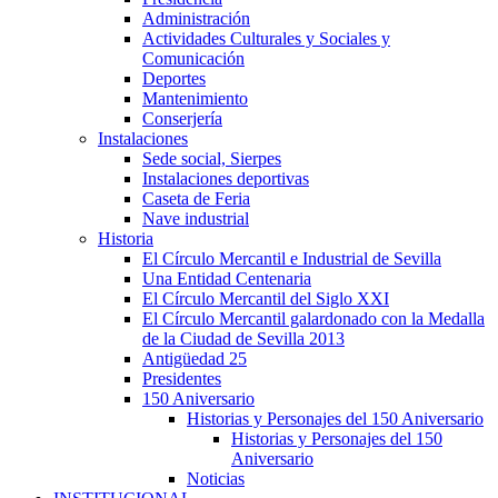
Administración
Actividades Culturales y Sociales y
Comunicación
Deportes
Mantenimiento
Conserjería
Instalaciones
Sede social, Sierpes
Instalaciones deportivas
Caseta de Feria
Nave industrial
Historia
El Círculo Mercantil e Industrial de Sevilla
Una Entidad Centenaria
El Círculo Mercantil del Siglo XXI
El Círculo Mercantil galardonado con la Medalla
de la Ciudad de Sevilla 2013
Antigüedad 25
Presidentes
150 Aniversario
Historias y Personajes del 150 Aniversario
Historias y Personajes del 150
Aniversario
Noticias