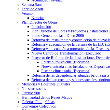
Actualidad Navidad
Semana Santa
Feria de Abril
Verano
Noticias
Plan Director de Obras
Introducción
Plan Director de Obras y Proyectos (Instalaciones
Plano General de las I.D. en 2006
Reforma del restaurante y construcción de nuevo K
Reforma y adecuación de la Terraza de las I.D. (E
Reforma y adecuación a normativa de las Piscinas 
Nuevo Centro de Transformación (Ejecutado)
Proyecto de Reforma de las Instalaciones Deportiv
Edificio Polivalente (Ejecutada)
Nueva entrada a las Instalaciones Deportivas
Piscina climatizada. (Ejecutada)
Reforma de las dependencias situadas bajo la pista 
Reforma del bar, cocina y salones sociales contiguo
Memorias y Boletines Digitales
Nuestros socios
Círculo 500
Hermandad de los Reyes Magos
Galerías Fotográficas
Convenios Colectivos