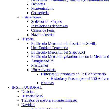
Deportes
Mantenimiento
Conserjería
Instalaciones
Sede social, Sierpes
Instalaciones deportivas
Caseta de Feria
Nave industrial
Historia
El Círculo Mercantil e Industrial de Sevilla
Una Entidad Centenaria
El Círculo Mercantil del Siglo XXI
El Círculo Mercantil galardonado con la Medalla d
Antigüedad 25
Presidentes
150 Aniversario
Historias y Personajes del 150 Aniversario
Historias y Personajes del 150 Aniver
Noticias
INSTITUCIONAL
Noticias
HistoriaCMIS
Trabajos de mejora y mantenimiento
Navidad