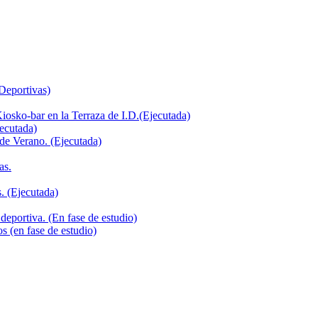
 Deportivas)
iosko-bar en la Terraza de I.D.(Ejecutada)
jecutada)
de Verano. (Ejecutada)
as.
. (Ejecutada)
deportiva. (En fase de estudio)
s (en fase de estudio)