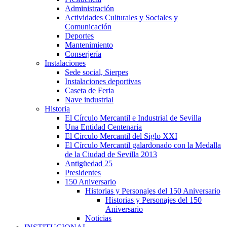
Administración
Actividades Culturales y Sociales y
Comunicación
Deportes
Mantenimiento
Conserjería
Instalaciones
Sede social, Sierpes
Instalaciones deportivas
Caseta de Feria
Nave industrial
Historia
El Círculo Mercantil e Industrial de Sevilla
Una Entidad Centenaria
El Círculo Mercantil del Siglo XXI
El Círculo Mercantil galardonado con la Medalla
de la Ciudad de Sevilla 2013
Antigüedad 25
Presidentes
150 Aniversario
Historias y Personajes del 150 Aniversario
Historias y Personajes del 150
Aniversario
Noticias