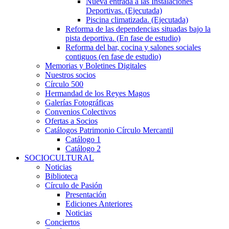
Nueva entrada a las Instalaciones
Deportivas. (Ejecutada)
Piscina climatizada. (Ejecutada)
Reforma de las dependencias situadas bajo la
pista deportiva. (En fase de estudio)
Reforma del bar, cocina y salones sociales
contiguos (en fase de estudio)
Memorias y Boletines Digitales
Nuestros socios
Círculo 500
Hermandad de los Reyes Magos
Galerías Fotográficas
Convenios Colectivos
Ofertas a Socios
Catálogos Patrimonio Círculo Mercantil
Catálogo 1
Catálogo 2
SOCIOCULTURAL
Noticias
Biblioteca
Círculo de Pasión
Presentación
Ediciones Anteriores
Noticias
Conciertos