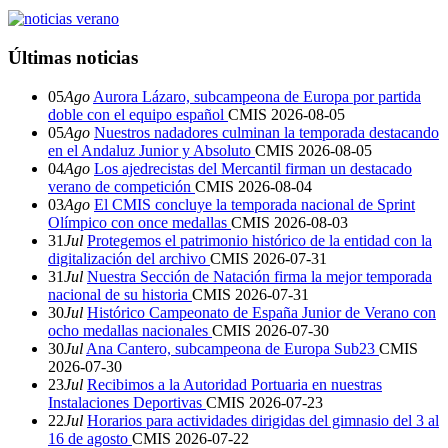
Últimas noticias
05
Ago
Aurora Lázaro, subcampeona de Europa por partida
doble con el equipo español
CMIS
2026-08-05
05
Ago
Nuestros nadadores culminan la temporada destacando
en el Andaluz Junior y Absoluto
CMIS
2026-08-05
04
Ago
Los ajedrecistas del Mercantil firman un destacado
verano de competición
CMIS
2026-08-04
03
Ago
El CMIS concluye la temporada nacional de Sprint
Olímpico con once medallas
CMIS
2026-08-03
31
Jul
Protegemos el patrimonio histórico de la entidad con la
digitalización del archivo
CMIS
2026-07-31
31
Jul
Nuestra Sección de Natación firma la mejor temporada
nacional de su historia
CMIS
2026-07-31
30
Jul
Histórico Campeonato de España Junior de Verano con
ocho medallas nacionales
CMIS
2026-07-30
30
Jul
Ana Cantero, subcampeona de Europa Sub23
CMIS
2026-07-30
23
Jul
Recibimos a la Autoridad Portuaria en nuestras
Instalaciones Deportivas
CMIS
2026-07-23
22
Jul
Horarios para actividades dirigidas del gimnasio del 3 al
16 de agosto
CMIS
2026-07-22