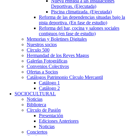
Nueva entrada a las Instalaciones
Deportivas. (Ejecutada)
Piscina climatizada. (Ejecutada)
Reforma de las dependencias situadas bajo la
pista deportiva. (En fase de estudio)
Reforma del bar, cocina y salones sociales
contiguos (en fase de estudio)
Memorias y Boletines Digitales
Nuestros socios
Círculo 500
Hermandad de los Reyes Magos
Galerías Fotográficas
Convenios Colectivos
Ofertas a Socios
Catálogos Patrimonio Círculo Mercantil
Catálogo 1
Catálogo 2
SOCIOCULTURAL
Noticias
Biblioteca
Círculo de Pasión
Presentación
Ediciones Anteriores
Noticias
Conciertos