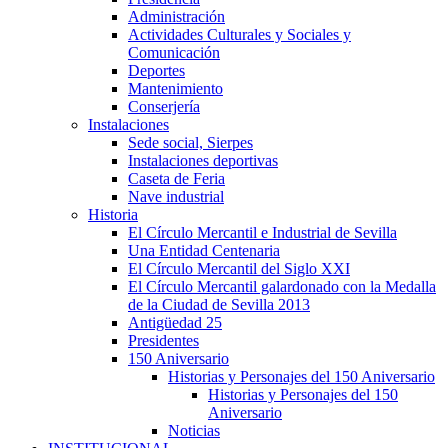
Administración
Actividades Culturales y Sociales y
Comunicación
Deportes
Mantenimiento
Conserjería
Instalaciones
Sede social, Sierpes
Instalaciones deportivas
Caseta de Feria
Nave industrial
Historia
El Círculo Mercantil e Industrial de Sevilla
Una Entidad Centenaria
El Círculo Mercantil del Siglo XXI
El Círculo Mercantil galardonado con la Medalla
de la Ciudad de Sevilla 2013
Antigüedad 25
Presidentes
150 Aniversario
Historias y Personajes del 150 Aniversario
Historias y Personajes del 150
Aniversario
Noticias