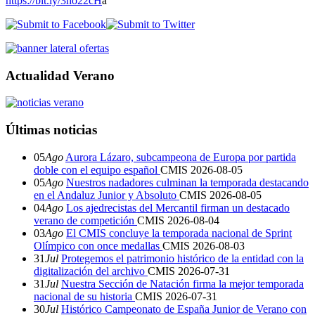
https://bit.ly/3ho22cH
a
Actualidad Verano
Últimas noticias
05
Ago
Aurora Lázaro, subcampeona de Europa por partida
doble con el equipo español
CMIS
2026-08-05
05
Ago
Nuestros nadadores culminan la temporada destacando
en el Andaluz Junior y Absoluto
CMIS
2026-08-05
04
Ago
Los ajedrecistas del Mercantil firman un destacado
verano de competición
CMIS
2026-08-04
03
Ago
El CMIS concluye la temporada nacional de Sprint
Olímpico con once medallas
CMIS
2026-08-03
31
Jul
Protegemos el patrimonio histórico de la entidad con la
digitalización del archivo
CMIS
2026-07-31
31
Jul
Nuestra Sección de Natación firma la mejor temporada
nacional de su historia
CMIS
2026-07-31
30
Jul
Histórico Campeonato de España Junior de Verano con