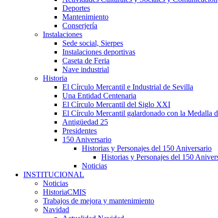
Deportes
Mantenimiento
Conserjería
Instalaciones
Sede social, Sierpes
Instalaciones deportivas
Caseta de Feria
Nave industrial
Historia
El Círculo Mercantil e Industrial de Sevilla
Una Entidad Centenaria
El Círculo Mercantil del Siglo XXI
El Círculo Mercantil galardonado con la Medalla d
Antigüedad 25
Presidentes
150 Aniversario
Historias y Personajes del 150 Aniversario
Historias y Personajes del 150 Aniver
Noticias
INSTITUCIONAL
Noticias
HistoriaCMIS
Trabajos de mejora y mantenimiento
Navidad