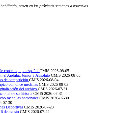
 habilitado, pasen en las próximas semanas a retirarlas.
le con el equipo español
CMIS
2026-08-05
en el Andaluz Junior y Absoluto
CMIS
2026-08-05
ano de competición
CMIS
2026-08-04
mpico con once medallas
CMIS
2026-08-03
igitalización del archivo
CMIS
2026-07-31
cional de su historia
CMIS
2026-07-31
cho medallas nacionales
CMIS
2026-07-30
6-07-30
ones Deportivas
CMIS
2026-07-23
 16 de agosto
CMIS
2026-07-22