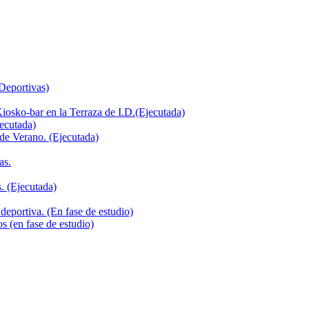
 Deportivas)
iosko-bar en la Terraza de I.D.(Ejecutada)
jecutada)
de Verano. (Ejecutada)
as.
. (Ejecutada)
deportiva. (En fase de estudio)
s (en fase de estudio)