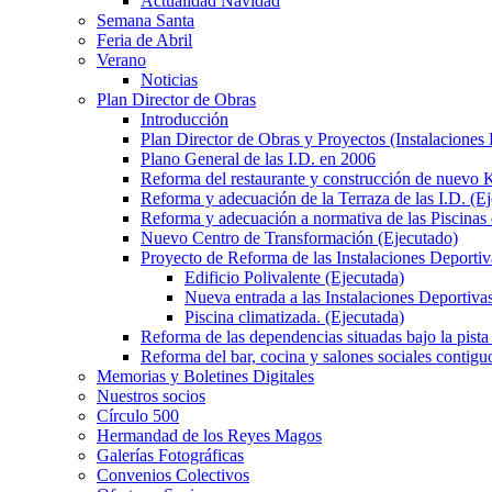
Actualidad Navidad
Semana Santa
Feria de Abril
Verano
Noticias
Plan Director de Obras
Introducción
Plan Director de Obras y Proyectos (Instalaciones
Plano General de las I.D. en 2006
Reforma del restaurante y construcción de nuevo K
Reforma y adecuación de la Terraza de las I.D. (E
Reforma y adecuación a normativa de las Piscinas 
Nuevo Centro de Transformación (Ejecutado)
Proyecto de Reforma de las Instalaciones Deportiv
Edificio Polivalente (Ejecutada)
Nueva entrada a las Instalaciones Deportivas
Piscina climatizada. (Ejecutada)
Reforma de las dependencias situadas bajo la pista 
Reforma del bar, cocina y salones sociales contiguo
Memorias y Boletines Digitales
Nuestros socios
Círculo 500
Hermandad de los Reyes Magos
Galerías Fotográficas
Convenios Colectivos