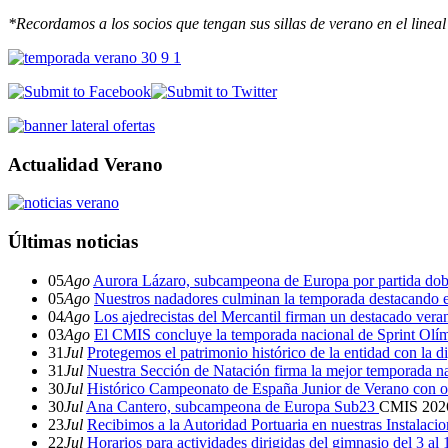
*Recordamos a los socios que tengan sus sillas de verano en el lineal
Actualidad Verano
Últimas noticias
05
Ago
Aurora Lázaro, subcampeona de Europa por partida dob
05
Ago
Nuestros nadadores culminan la temporada destacando 
04
Ago
Los ajedrecistas del Mercantil firman un destacado ver
03
Ago
El CMIS concluye la temporada nacional de Sprint Olí
31
Jul
Protegemos el patrimonio histórico de la entidad con la d
31
Jul
Nuestra Sección de Natación firma la mejor temporada na
30
Jul
Histórico Campeonato de España Junior de Verano con o
30
Jul
Ana Cantero, subcampeona de Europa Sub23
CMIS
202
23
Jul
Recibimos a la Autoridad Portuaria en nuestras Instalaci
22
Jul
Horarios para actividades dirigidas del gimnasio del 3 al