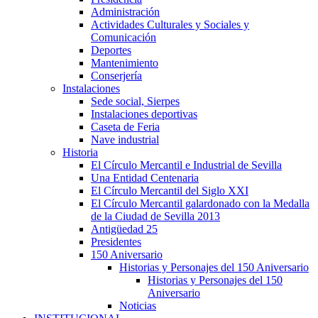
Administración
Actividades Culturales y Sociales y
Comunicación
Deportes
Mantenimiento
Conserjería
Instalaciones
Sede social, Sierpes
Instalaciones deportivas
Caseta de Feria
Nave industrial
Historia
El Círculo Mercantil e Industrial de Sevilla
Una Entidad Centenaria
El Círculo Mercantil del Siglo XXI
El Círculo Mercantil galardonado con la Medalla
de la Ciudad de Sevilla 2013
Antigüedad 25
Presidentes
150 Aniversario
Historias y Personajes del 150 Aniversario
Historias y Personajes del 150
Aniversario
Noticias