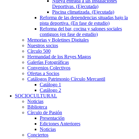
Nueva entrada a las Instalaciones
Deportivas. (Ejecutada)
Piscina climatizada. (Ejecutada)
Reforma de las dependencias situadas bajo la
pista deportiva. (En fase de estudio)
Reforma del bar, cocina y salones sociales
contiguos (en fase de estudio)
Memorias y Boletines Digitales
Nuestros socios
Círculo 500
Hermandad de los Reyes Magos
Galerías Fotográficas
Convenios Colectivos
Ofertas a Socios
Catálogos Patrimonio Círculo Mercantil
Catálogo 1
Catálogo 2
SOCIOCULTURAL
Noticias
Biblioteca
Círculo de Pasión
Presentación
Ediciones Anteriores
Noticias
Conciertos