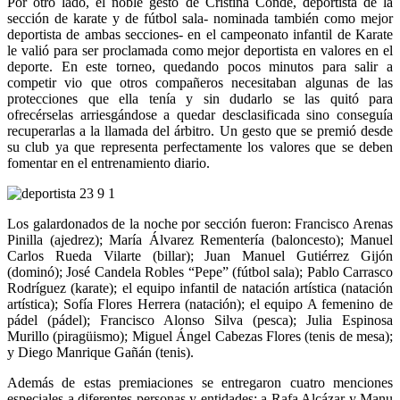
Por otro lado, el noble gesto de Cristina Conde, deportista de la
sección de karate y de fútbol sala- nominada también como mejor
deportista de ambas secciones- en el campeonato infantil de Karate
le valió para ser proclamada como mejor deportista en valores en el
deporte. En este torneo, quedando pocos minutos para salir a
competir vio que otros compañeros necesitaban algunas de las
protecciones que ella tenía y sin dudarlo se las quitó para
ofrecérselas arriesgándose a quedar desclasificada sino conseguía
recuperarlas a la llamada del árbitro. Un gesto que se premió desde
su club ya que representa perfectamente los valores que se deben
fomentar en el entrenamiento diario.
Los galardonados de la noche por sección fueron: Francisco Arenas
Pinilla (ajedrez); María Álvarez Rementería (baloncesto); Manuel
Carlos Rueda Vilarte (billar); Juan Manuel Gutiérrez Gijón
(dominó); José Candela Robles “Pepe” (fútbol sala); Pablo Carrasco
Rodríguez (karate); el equipo infantil de natación artística (natación
artística); Sofía Flores Herrera (natación); el equipo A femenino de
pádel (pádel); Francisco Alonso Silva (pesca); Julia Espinosa
Murillo (piragüismo); Miguel Ángel Cabezas Flores (tenis de mesa);
y Diego Manrique Gañán (tenis).
Además de estas premiaciones se entregaron cuatro menciones
especiales a diferentes personas y entidades: a Rafa Alcázar y Manu