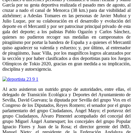
García por su gesta deportiva realizada el pasado mes de agosto, al
cruzar a nado el canal de Menorca (38 km.) para dar visibilidad al
alzhéimer; a Adeslas Tomares en las personas de Javier Muñoz y
Julio Luque, por su colaboración en el desarrollo y evolución del
deporte en el Mercantil y por ser patrocinar principal privado de esta
gala del deporte; a los palistas Pablo Ogazón y Carlos Sánchez,
quienes no pudieron recoger sus medallas en campeonatos de
piragüismo por portar la bandera de España y a quienes el Mercantil
quiso agradecer su valentía y esfuerzo; y, por último, al entrenador
de piragüismo, Isaac Villa, por los magníficos logros alcanzados por
la sección y por haber clasificados a dos deportistas para los Juegos
Olímpicos de Tokio 2020, gracias en gran medida a su implicación,
disciplina y autoexigencia.
Al acto asistieron un nutrido grupo de autoridades, entre ellas, el
delegado de Transición Ecológica y Deportes del Ayuntamiento de
Sevilla, David Guevara; la diputada por Sevilla del grupo Vox en el
Congreso de los Diputados, Reyes Romero; el senador por el grupo
parlamentario del grupo Ciudadanos, Ángel Mayo; el portavoz del
grupo Ciudadanos, Álvaro Pimentel acompañado del concejal del
grupo Miguel Ángel Aumesquet; los concejales del grupo Popular
Ignacio Flores y Juan de la Rosa; el director gerente del IMD,
Manuel Nieto; el presidente de la Federación Andaluza de