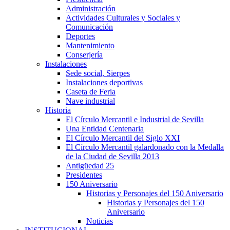
Administración
Actividades Culturales y Sociales y
Comunicación
Deportes
Mantenimiento
Conserjería
Instalaciones
Sede social, Sierpes
Instalaciones deportivas
Caseta de Feria
Nave industrial
Historia
El Círculo Mercantil e Industrial de Sevilla
Una Entidad Centenaria
El Círculo Mercantil del Siglo XXI
El Círculo Mercantil galardonado con la Medalla
de la Ciudad de Sevilla 2013
Antigüedad 25
Presidentes
150 Aniversario
Historias y Personajes del 150 Aniversario
Historias y Personajes del 150
Aniversario
Noticias