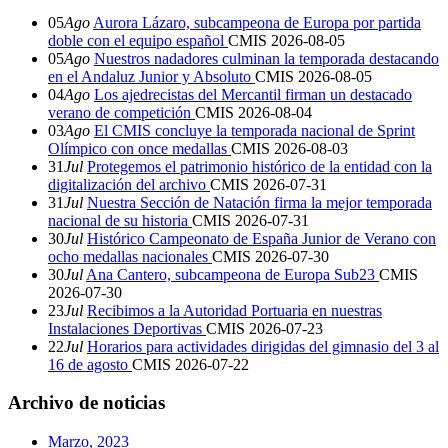
05
Ago
Aurora Lázaro, subcampeona de Europa por partida
doble con el equipo español
CMIS
2026-08-05
05
Ago
Nuestros nadadores culminan la temporada destacando
en el Andaluz Junior y Absoluto
CMIS
2026-08-05
04
Ago
Los ajedrecistas del Mercantil firman un destacado
verano de competición
CMIS
2026-08-04
03
Ago
El CMIS concluye la temporada nacional de Sprint
Olímpico con once medallas
CMIS
2026-08-03
31
Jul
Protegemos el patrimonio histórico de la entidad con la
digitalización del archivo
CMIS
2026-07-31
31
Jul
Nuestra Sección de Natación firma la mejor temporada
nacional de su historia
CMIS
2026-07-31
30
Jul
Histórico Campeonato de España Junior de Verano con
ocho medallas nacionales
CMIS
2026-07-30
30
Jul
Ana Cantero, subcampeona de Europa Sub23
CMIS
2026-07-30
23
Jul
Recibimos a la Autoridad Portuaria en nuestras
Instalaciones Deportivas
CMIS
2026-07-23
22
Jul
Horarios para actividades dirigidas del gimnasio del 3 al
16 de agosto
CMIS
2026-07-22
Archivo de noticias
Marzo, 2023