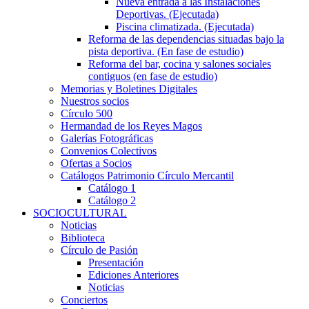
Nueva entrada a las Instalaciones
Deportivas. (Ejecutada)
Piscina climatizada. (Ejecutada)
Reforma de las dependencias situadas bajo la
pista deportiva. (En fase de estudio)
Reforma del bar, cocina y salones sociales
contiguos (en fase de estudio)
Memorias y Boletines Digitales
Nuestros socios
Círculo 500
Hermandad de los Reyes Magos
Galerías Fotográficas
Convenios Colectivos
Ofertas a Socios
Catálogos Patrimonio Círculo Mercantil
Catálogo 1
Catálogo 2
SOCIOCULTURAL
Noticias
Biblioteca
Círculo de Pasión
Presentación
Ediciones Anteriores
Noticias
Conciertos