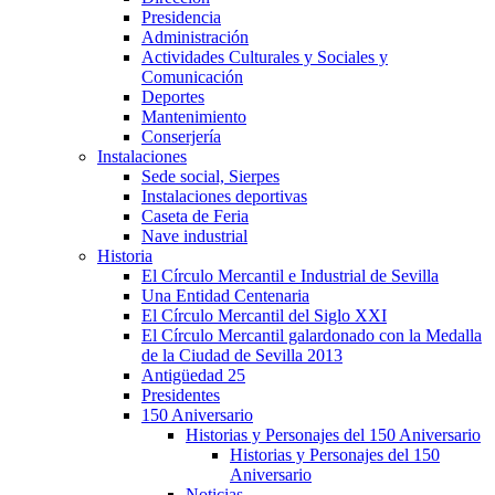
Presidencia
Administración
Actividades Culturales y Sociales y
Comunicación
Deportes
Mantenimiento
Conserjería
Instalaciones
Sede social, Sierpes
Instalaciones deportivas
Caseta de Feria
Nave industrial
Historia
El Círculo Mercantil e Industrial de Sevilla
Una Entidad Centenaria
El Círculo Mercantil del Siglo XXI
El Círculo Mercantil galardonado con la Medalla
de la Ciudad de Sevilla 2013
Antigüedad 25
Presidentes
150 Aniversario
Historias y Personajes del 150 Aniversario
Historias y Personajes del 150
Aniversario
Noticias