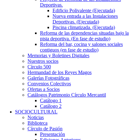
Deportivas.
Edificio Polivalente (Ejecutada)
Nueva entrada a las Instalaciones
Deportivas. (Ejecutada)
Piscina climatizada. (Ejecutada)
Reforma de las dependencias situadas bajo la
pista deportiva. (En fase de estudio)
Reforma del bar, cocina y salones sociales
contiguos (en fase de estudio)
Memorias y Boletines Digitales
Nuestros socios
Círculo 500
Hermandad de los Reyes Magos
Galerías Fotográficas
Convenios Colectivos
Ofertas a Socios
Catálogos Patrimonio Círculo Mercantil
Catálogo 1
Catálogo 2
SOCIOCULTURAL
Noticias
Biblioteca
Círculo de Pasión
Presentación
Ediciones Anteriores