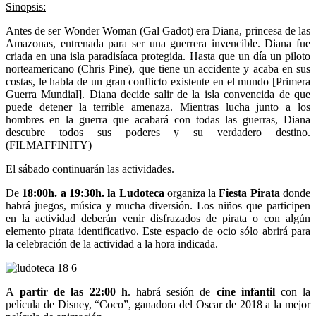
Sinopsis:
Antes de ser Wonder Woman (Gal Gadot) era Diana, princesa de las
Amazonas, entrenada para ser una guerrera invencible. Diana fue
criada en una isla paradisíaca protegida. Hasta que un día un piloto
norteamericano (Chris Pine), que tiene un accidente y acaba en sus
costas, le habla de un gran conflicto existente en el mundo [Primera
Guerra Mundial]. Diana decide salir de la isla convencida de que
puede detener la terrible amenaza. Mientras lucha junto a los
hombres en la guerra que acabará con todas las guerras, Diana
descubre todos sus poderes y su verdadero destino.
(FILMAFFINITY)
El sábado continuarán las actividades.
De
18:00h. a 19:30h. la Ludoteca
organiza la
Fiesta Pirata
donde
habrá juegos, música y mucha diversión. Los niños que participen
en la actividad deberán venir disfrazados de pirata o con algún
elemento pirata identificativo. Este espacio de ocio sólo abrirá para
la celebración de la actividad a la hora indicada.
A
partir de las 22:00 h
. habrá sesión de
cine infantil
con la
película de Disney, “Coco”, ganadora del Oscar de 2018 a la mejor