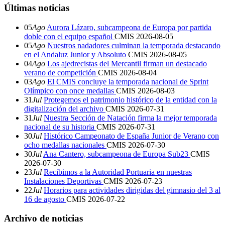
Últimas noticias
05
Ago
Aurora Lázaro, subcampeona de Europa por partida
doble con el equipo español
CMIS
2026-08-05
05
Ago
Nuestros nadadores culminan la temporada destacando
en el Andaluz Junior y Absoluto
CMIS
2026-08-05
04
Ago
Los ajedrecistas del Mercantil firman un destacado
verano de competición
CMIS
2026-08-04
03
Ago
El CMIS concluye la temporada nacional de Sprint
Olímpico con once medallas
CMIS
2026-08-03
31
Jul
Protegemos el patrimonio histórico de la entidad con la
digitalización del archivo
CMIS
2026-07-31
31
Jul
Nuestra Sección de Natación firma la mejor temporada
nacional de su historia
CMIS
2026-07-31
30
Jul
Histórico Campeonato de España Junior de Verano con
ocho medallas nacionales
CMIS
2026-07-30
30
Jul
Ana Cantero, subcampeona de Europa Sub23
CMIS
2026-07-30
23
Jul
Recibimos a la Autoridad Portuaria en nuestras
Instalaciones Deportivas
CMIS
2026-07-23
22
Jul
Horarios para actividades dirigidas del gimnasio del 3 al
16 de agosto
CMIS
2026-07-22
Archivo de noticias