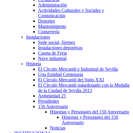
Administración
Actividades Culturales y Sociales y
Comunicación
Deportes
Mantenimiento
Conserjería
Instalaciones
Sede social, Sierpes
Instalaciones deportivas
Caseta de Feria
Nave industrial
Historia
El Círculo Mercantil e Industrial de Sevilla
Una Entidad Centenaria
El Círculo Mercantil del Siglo XXI
El Círculo Mercantil galardonado con la Medalla
de la Ciudad de Sevilla 2013
Antigüedad 25
Presidentes
150 Aniversario
Historias y Personajes del 150 Aniversario
Historias y Personajes del 150
Aniversario
Noticias