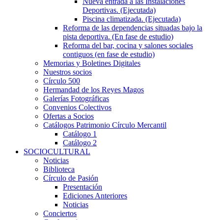
Nueva entrada a las Instalaciones
Deportivas. (Ejecutada)
Piscina climatizada. (Ejecutada)
Reforma de las dependencias situadas bajo la
pista deportiva. (En fase de estudio)
Reforma del bar, cocina y salones sociales
contiguos (en fase de estudio)
Memorias y Boletines Digitales
Nuestros socios
Círculo 500
Hermandad de los Reyes Magos
Galerías Fotográficas
Convenios Colectivos
Ofertas a Socios
Catálogos Patrimonio Círculo Mercantil
Catálogo 1
Catálogo 2
SOCIOCULTURAL
Noticias
Biblioteca
Círculo de Pasión
Presentación
Ediciones Anteriores
Noticias
Conciertos