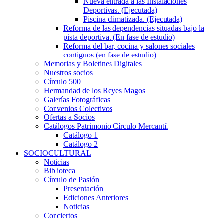
Nueva entrada a las Instalaciones
Deportivas. (Ejecutada)
Piscina climatizada. (Ejecutada)
Reforma de las dependencias situadas bajo la
pista deportiva. (En fase de estudio)
Reforma del bar, cocina y salones sociales
contiguos (en fase de estudio)
Memorias y Boletines Digitales
Nuestros socios
Círculo 500
Hermandad de los Reyes Magos
Galerías Fotográficas
Convenios Colectivos
Ofertas a Socios
Catálogos Patrimonio Círculo Mercantil
Catálogo 1
Catálogo 2
SOCIOCULTURAL
Noticias
Biblioteca
Círculo de Pasión
Presentación
Ediciones Anteriores
Noticias
Conciertos