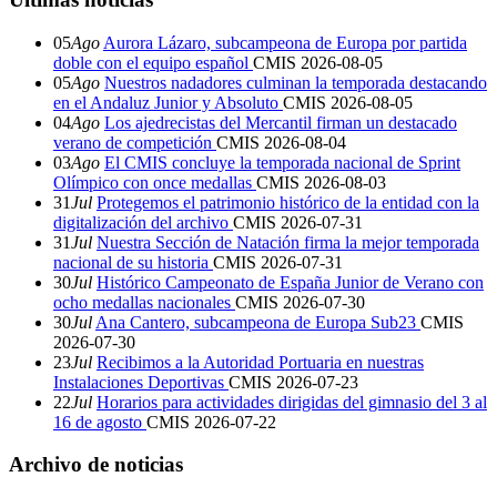
05
Ago
Aurora Lázaro, subcampeona de Europa por partida
doble con el equipo español
CMIS
2026-08-05
05
Ago
Nuestros nadadores culminan la temporada destacando
en el Andaluz Junior y Absoluto
CMIS
2026-08-05
04
Ago
Los ajedrecistas del Mercantil firman un destacado
verano de competición
CMIS
2026-08-04
03
Ago
El CMIS concluye la temporada nacional de Sprint
Olímpico con once medallas
CMIS
2026-08-03
31
Jul
Protegemos el patrimonio histórico de la entidad con la
digitalización del archivo
CMIS
2026-07-31
31
Jul
Nuestra Sección de Natación firma la mejor temporada
nacional de su historia
CMIS
2026-07-31
30
Jul
Histórico Campeonato de España Junior de Verano con
ocho medallas nacionales
CMIS
2026-07-30
30
Jul
Ana Cantero, subcampeona de Europa Sub23
CMIS
2026-07-30
23
Jul
Recibimos a la Autoridad Portuaria en nuestras
Instalaciones Deportivas
CMIS
2026-07-23
22
Jul
Horarios para actividades dirigidas del gimnasio del 3 al
16 de agosto
CMIS
2026-07-22
Archivo de noticias