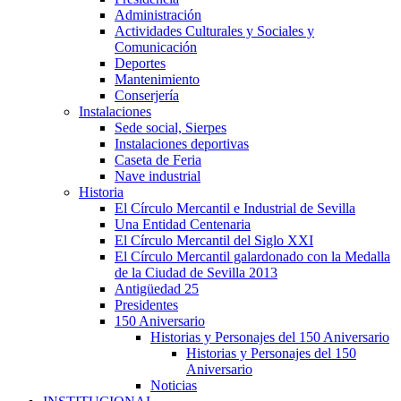
Administración
Actividades Culturales y Sociales y
Comunicación
Deportes
Mantenimiento
Conserjería
Instalaciones
Sede social, Sierpes
Instalaciones deportivas
Caseta de Feria
Nave industrial
Historia
El Círculo Mercantil e Industrial de Sevilla
Una Entidad Centenaria
El Círculo Mercantil del Siglo XXI
El Círculo Mercantil galardonado con la Medalla
de la Ciudad de Sevilla 2013
Antigüedad 25
Presidentes
150 Aniversario
Historias y Personajes del 150 Aniversario
Historias y Personajes del 150
Aniversario
Noticias