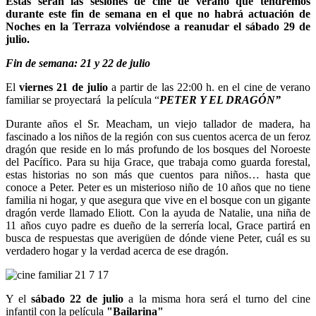
Estas serán las sesiones de cine de verano que tendremos
durante este fin de semana en el que no habrá actuación de
Noches en la Terraza volviéndose a reanudar el sábado 29 de
julio.
Fin de semana: 21 y 22 de julio
El
viernes 21 de julio
a partir de las 22:00 h. en el cine de verano
familiar se proyectará la película “
PETER Y EL DRAGÓN”
Durante años el Sr. Meacham, un viejo tallador de madera, ha
fascinado a los niños de la región con sus cuentos acerca de un feroz
dragón que reside en lo más profundo de los bosques del Noroeste
del Pacífico. Para su hija Grace, que trabaja como guarda forestal,
estas historias no son más que cuentos para niños… hasta que
conoce a Peter. Peter es un misterioso niño de 10 años que no tiene
familia ni hogar, y que asegura que vive en el bosque con un gigante
dragón verde llamado Eliott. Con la ayuda de Natalie, una niña de
11 años cuyo padre es dueño de la serrería local, Grace partirá en
busca de respuestas que averigüen de dónde viene Peter, cuál es su
verdadero hogar y la verdad acerca de ese dragón.
Y el
sábado 22 de julio
a la misma hora será el turno del cine
infantil con la película
"Bailarina"