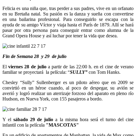
Felicia es una niña que, tras perder a sus padres, vive en un orfanato
en su Bretaña natal. Su pasión es la danza y sueña con convertirse
en una bailarina profesional. Para conseguirlo se escapa con la
ayuda de su amigo Víctor y viaja hasta el París de 1879. Allí se hará
pasar por otra persona para conseguir entrar como alumna de la
Grand Opera House y así luchar por tener la vida que desea.
Fin de Semana 28 y 29 de julio
El
viernes 28 de julio
a partir de las 22:00 h. en el cine de verano
familiar se proyectará la película: “
SULLY”
con Tom Hanks.
Chesley “Sully” Sullenberger es un piloto aéreo que en 2009 se
convirtió en un héroe cuando, al poco de despegar, su avión se
averió y logró realizar un aterrizaje forzoso del aparato en pleno río
Hudson, en Nueva York, con 155 pasajeros a bordo.
Y el
sábado 29 de julio
a la misma hora será el turno del cine
infantil con la película
"MASCOTAS"
En un edificio de apartamentos de Manhattan, la vida de Max como