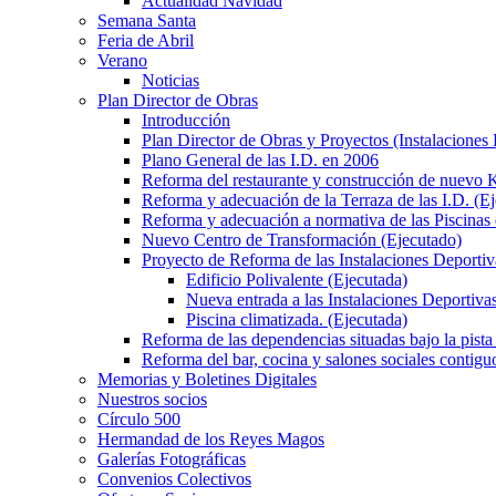
Actualidad Navidad
Semana Santa
Feria de Abril
Verano
Noticias
Plan Director de Obras
Introducción
Plan Director de Obras y Proyectos (Instalaciones
Plano General de las I.D. en 2006
Reforma del restaurante y construcción de nuevo K
Reforma y adecuación de la Terraza de las I.D. (E
Reforma y adecuación a normativa de las Piscinas 
Nuevo Centro de Transformación (Ejecutado)
Proyecto de Reforma de las Instalaciones Deportiv
Edificio Polivalente (Ejecutada)
Nueva entrada a las Instalaciones Deportivas
Piscina climatizada. (Ejecutada)
Reforma de las dependencias situadas bajo la pista 
Reforma del bar, cocina y salones sociales contiguo
Memorias y Boletines Digitales
Nuestros socios
Círculo 500
Hermandad de los Reyes Magos
Galerías Fotográficas
Convenios Colectivos