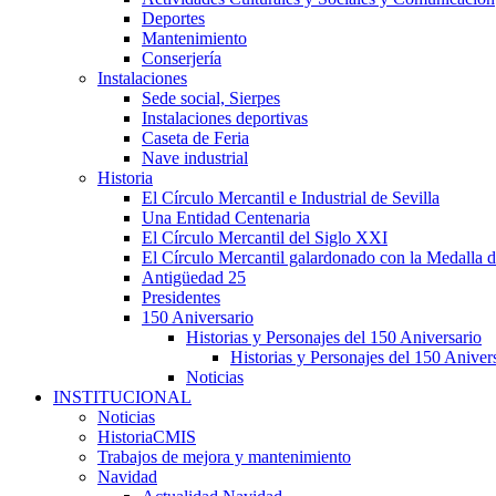
Deportes
Mantenimiento
Conserjería
Instalaciones
Sede social, Sierpes
Instalaciones deportivas
Caseta de Feria
Nave industrial
Historia
El Círculo Mercantil e Industrial de Sevilla
Una Entidad Centenaria
El Círculo Mercantil del Siglo XXI
El Círculo Mercantil galardonado con la Medalla d
Antigüedad 25
Presidentes
150 Aniversario
Historias y Personajes del 150 Aniversario
Historias y Personajes del 150 Aniver
Noticias
INSTITUCIONAL
Noticias
HistoriaCMIS
Trabajos de mejora y mantenimiento
Navidad