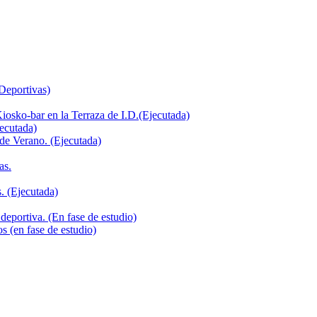
 Deportivas)
iosko-bar en la Terraza de I.D.(Ejecutada)
jecutada)
de Verano. (Ejecutada)
as.
. (Ejecutada)
deportiva. (En fase de estudio)
s (en fase de estudio)