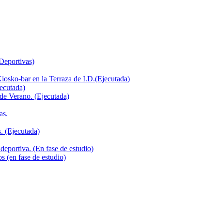
 Deportivas)
iosko-bar en la Terraza de I.D.(Ejecutada)
jecutada)
de Verano. (Ejecutada)
as.
. (Ejecutada)
deportiva. (En fase de estudio)
s (en fase de estudio)