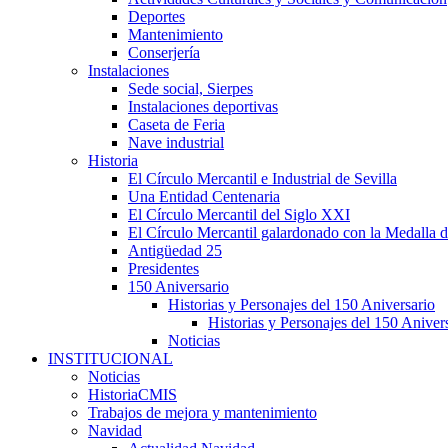
Deportes
Mantenimiento
Conserjería
Instalaciones
Sede social, Sierpes
Instalaciones deportivas
Caseta de Feria
Nave industrial
Historia
El Círculo Mercantil e Industrial de Sevilla
Una Entidad Centenaria
El Círculo Mercantil del Siglo XXI
El Círculo Mercantil galardonado con la Medalla d
Antigüedad 25
Presidentes
150 Aniversario
Historias y Personajes del 150 Aniversario
Historias y Personajes del 150 Aniver
Noticias
INSTITUCIONAL
Noticias
HistoriaCMIS
Trabajos de mejora y mantenimiento
Navidad