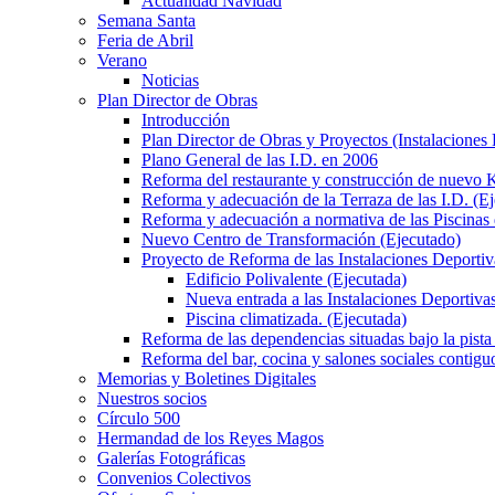
Actualidad Navidad
Semana Santa
Feria de Abril
Verano
Noticias
Plan Director de Obras
Introducción
Plan Director de Obras y Proyectos (Instalaciones
Plano General de las I.D. en 2006
Reforma del restaurante y construcción de nuevo K
Reforma y adecuación de la Terraza de las I.D. (E
Reforma y adecuación a normativa de las Piscinas 
Nuevo Centro de Transformación (Ejecutado)
Proyecto de Reforma de las Instalaciones Deportiv
Edificio Polivalente (Ejecutada)
Nueva entrada a las Instalaciones Deportivas
Piscina climatizada. (Ejecutada)
Reforma de las dependencias situadas bajo la pista 
Reforma del bar, cocina y salones sociales contiguo
Memorias y Boletines Digitales
Nuestros socios
Círculo 500
Hermandad de los Reyes Magos
Galerías Fotográficas
Convenios Colectivos