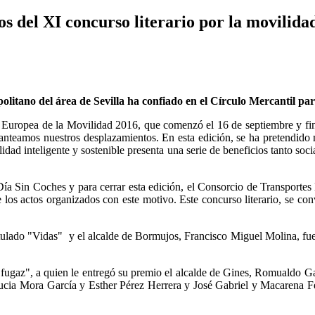
s del XI concurso literario por la movilidad
itano del área de Sevilla ha confiado en el Círculo Mercantil para
 Europea de la Movilidad 2016, que comenzó el 16 de septiembre y fina
anteamos nuestros desplazamientos. En esta edición, se ha pretendido m
dad inteligente y sostenible presenta una serie de beneficios tanto so
ía Sin Coches y para cerrar esta edición, el Consorcio de Transportes 
 los actos organizados con este motivo. Este concurso literario, se co
tulado "Vidas" y el alcalde de Bormujos, Francisco Miguel Molina, fue 
gaz", a quien le entregó su premio el alcalde de Gines, Romualdo Gar
cia Mora García y Esther Pérez Herrera y José Gabriel y Macarena Fe