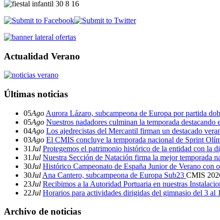
Actualidad Verano
Últimas noticias
05
Ago
Aurora Lázaro, subcampeona de Europa por partida dob
05
Ago
Nuestros nadadores culminan la temporada destacando 
04
Ago
Los ajedrecistas del Mercantil firman un destacado ver
03
Ago
El CMIS concluye la temporada nacional de Sprint Olí
31
Jul
Protegemos el patrimonio histórico de la entidad con la d
31
Jul
Nuestra Sección de Natación firma la mejor temporada na
30
Jul
Histórico Campeonato de España Junior de Verano con o
30
Jul
Ana Cantero, subcampeona de Europa Sub23
CMIS
202
23
Jul
Recibimos a la Autoridad Portuaria en nuestras Instalaci
22
Jul
Horarios para actividades dirigidas del gimnasio del 3 al
Archivo de noticias