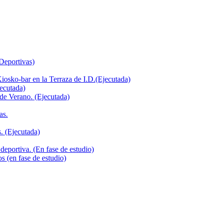
 Deportivas)
iosko-bar en la Terraza de I.D.(Ejecutada)
jecutada)
de Verano. (Ejecutada)
as.
. (Ejecutada)
deportiva. (En fase de estudio)
s (en fase de estudio)