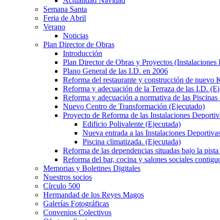
Actualidad Navidad
Semana Santa
Feria de Abril
Verano
Noticias
Plan Director de Obras
Introducción
Plan Director de Obras y Proyectos (Instalaciones
Plano General de las I.D. en 2006
Reforma del restaurante y construcción de nuevo K
Reforma y adecuación de la Terraza de las I.D. (E
Reforma y adecuación a normativa de las Piscinas 
Nuevo Centro de Transformación (Ejecutado)
Proyecto de Reforma de las Instalaciones Deportiv
Edificio Polivalente (Ejecutada)
Nueva entrada a las Instalaciones Deportivas
Piscina climatizada. (Ejecutada)
Reforma de las dependencias situadas bajo la pista 
Reforma del bar, cocina y salones sociales contiguo
Memorias y Boletines Digitales
Nuestros socios
Círculo 500
Hermandad de los Reyes Magos
Galerías Fotográficas
Convenios Colectivos