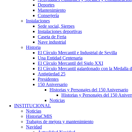
Deportes
Mantenimiento
Conserjería
Instalaciones
Sede social, Sierpes
Instalaciones deportivas
Caseta de Feria
Nave industrial
Historia
El Círculo Mercantil e Industrial de Sevilla
Una Entidad Centenaria
El Círculo Mercantil del Siglo XXI
El Círculo Mercantil galardonado con la Medalla d
Antigüedad 25
Presidentes
150 Aniversario
Historias y Personajes del 150 Aniversario
Historias y Personajes del 150 Aniver
Noticias
INSTITUCIONAL
Noticias
HistoriaCMIS
Trabajos de mejora y mantenimiento
Navidad