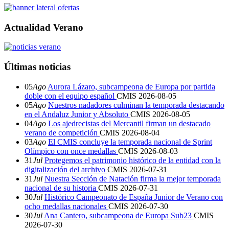
Actualidad Verano
Últimas noticias
05
Ago
Aurora Lázaro, subcampeona de Europa por partida
doble con el equipo español
CMIS
2026-08-05
05
Ago
Nuestros nadadores culminan la temporada destacando
en el Andaluz Junior y Absoluto
CMIS
2026-08-05
04
Ago
Los ajedrecistas del Mercantil firman un destacado
verano de competición
CMIS
2026-08-04
03
Ago
El CMIS concluye la temporada nacional de Sprint
Olímpico con once medallas
CMIS
2026-08-03
31
Jul
Protegemos el patrimonio histórico de la entidad con la
digitalización del archivo
CMIS
2026-07-31
31
Jul
Nuestra Sección de Natación firma la mejor temporada
nacional de su historia
CMIS
2026-07-31
30
Jul
Histórico Campeonato de España Junior de Verano con
ocho medallas nacionales
CMIS
2026-07-30
30
Jul
Ana Cantero, subcampeona de Europa Sub23
CMIS
2026-07-30