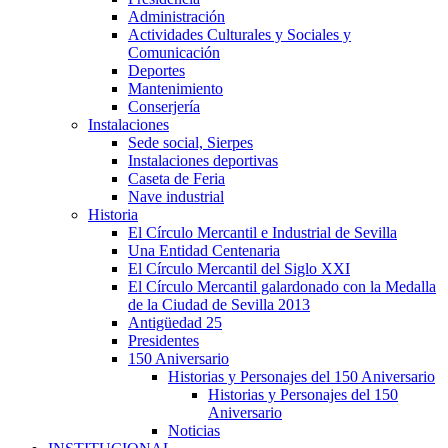
Administración
Actividades Culturales y Sociales y
Comunicación
Deportes
Mantenimiento
Conserjería
Instalaciones
Sede social, Sierpes
Instalaciones deportivas
Caseta de Feria
Nave industrial
Historia
El Círculo Mercantil e Industrial de Sevilla
Una Entidad Centenaria
El Círculo Mercantil del Siglo XXI
El Círculo Mercantil galardonado con la Medalla
de la Ciudad de Sevilla 2013
Antigüedad 25
Presidentes
150 Aniversario
Historias y Personajes del 150 Aniversario
Historias y Personajes del 150
Aniversario
Noticias