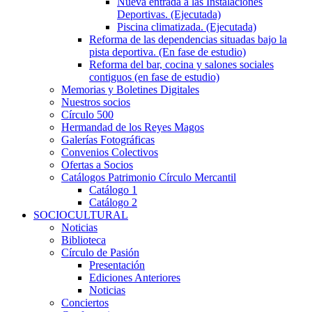
Nueva entrada a las Instalaciones
Deportivas. (Ejecutada)
Piscina climatizada. (Ejecutada)
Reforma de las dependencias situadas bajo la
pista deportiva. (En fase de estudio)
Reforma del bar, cocina y salones sociales
contiguos (en fase de estudio)
Memorias y Boletines Digitales
Nuestros socios
Círculo 500
Hermandad de los Reyes Magos
Galerías Fotográficas
Convenios Colectivos
Ofertas a Socios
Catálogos Patrimonio Círculo Mercantil
Catálogo 1
Catálogo 2
SOCIOCULTURAL
Noticias
Biblioteca
Círculo de Pasión
Presentación
Ediciones Anteriores
Noticias
Conciertos