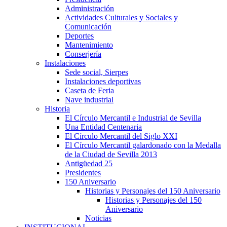
Administración
Actividades Culturales y Sociales y
Comunicación
Deportes
Mantenimiento
Conserjería
Instalaciones
Sede social, Sierpes
Instalaciones deportivas
Caseta de Feria
Nave industrial
Historia
El Círculo Mercantil e Industrial de Sevilla
Una Entidad Centenaria
El Círculo Mercantil del Siglo XXI
El Círculo Mercantil galardonado con la Medalla
de la Ciudad de Sevilla 2013
Antigüedad 25
Presidentes
150 Aniversario
Historias y Personajes del 150 Aniversario
Historias y Personajes del 150
Aniversario
Noticias