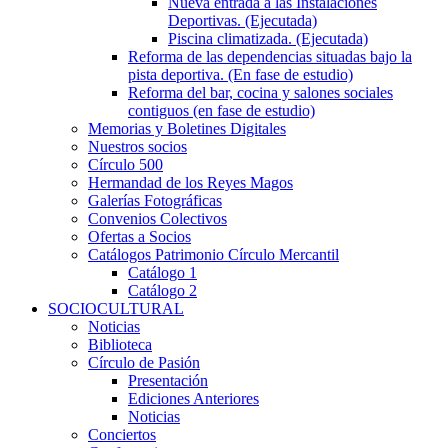
Nueva entrada a las Instalaciones
Deportivas. (Ejecutada)
Piscina climatizada. (Ejecutada)
Reforma de las dependencias situadas bajo la
pista deportiva. (En fase de estudio)
Reforma del bar, cocina y salones sociales
contiguos (en fase de estudio)
Memorias y Boletines Digitales
Nuestros socios
Círculo 500
Hermandad de los Reyes Magos
Galerías Fotográficas
Convenios Colectivos
Ofertas a Socios
Catálogos Patrimonio Círculo Mercantil
Catálogo 1
Catálogo 2
SOCIOCULTURAL
Noticias
Biblioteca
Círculo de Pasión
Presentación
Ediciones Anteriores
Noticias
Conciertos