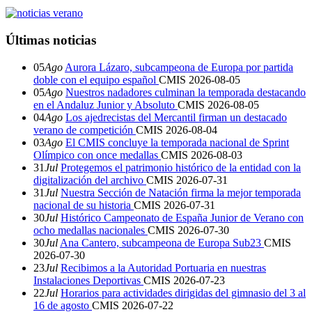
Últimas noticias
05
Ago
Aurora Lázaro, subcampeona de Europa por partida
doble con el equipo español
CMIS
2026-08-05
05
Ago
Nuestros nadadores culminan la temporada destacando
en el Andaluz Junior y Absoluto
CMIS
2026-08-05
04
Ago
Los ajedrecistas del Mercantil firman un destacado
verano de competición
CMIS
2026-08-04
03
Ago
El CMIS concluye la temporada nacional de Sprint
Olímpico con once medallas
CMIS
2026-08-03
31
Jul
Protegemos el patrimonio histórico de la entidad con la
digitalización del archivo
CMIS
2026-07-31
31
Jul
Nuestra Sección de Natación firma la mejor temporada
nacional de su historia
CMIS
2026-07-31
30
Jul
Histórico Campeonato de España Junior de Verano con
ocho medallas nacionales
CMIS
2026-07-30
30
Jul
Ana Cantero, subcampeona de Europa Sub23
CMIS
2026-07-30
23
Jul
Recibimos a la Autoridad Portuaria en nuestras
Instalaciones Deportivas
CMIS
2026-07-23
22
Jul
Horarios para actividades dirigidas del gimnasio del 3 al
16 de agosto
CMIS
2026-07-22