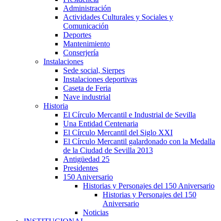
Administración
Actividades Culturales y Sociales y
Comunicación
Deportes
Mantenimiento
Conserjería
Instalaciones
Sede social, Sierpes
Instalaciones deportivas
Caseta de Feria
Nave industrial
Historia
El Círculo Mercantil e Industrial de Sevilla
Una Entidad Centenaria
El Círculo Mercantil del Siglo XXI
El Círculo Mercantil galardonado con la Medalla
de la Ciudad de Sevilla 2013
Antigüedad 25
Presidentes
150 Aniversario
Historias y Personajes del 150 Aniversario
Historias y Personajes del 150
Aniversario
Noticias