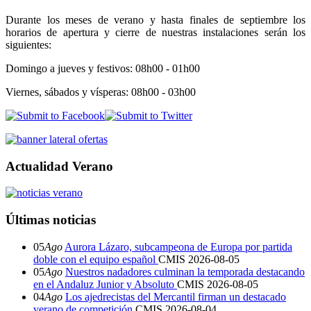
Durante los meses de verano y hasta finales de septiembre los
horarios de apertura y cierre de nuestras instalaciones serán los
siguientes:
Domingo a jueves y festivos: 08h00 - 01h00
Viernes, sábados y vísperas: 08h00 - 03h00
Actualidad Verano
Últimas noticias
05
Ago
Aurora Lázaro, subcampeona de Europa por partida
doble con el equipo español
CMIS
2026-08-05
05
Ago
Nuestros nadadores culminan la temporada destacando
en el Andaluz Junior y Absoluto
CMIS
2026-08-05
04
Ago
Los ajedrecistas del Mercantil firman un destacado
verano de competición
CMIS
2026-08-04