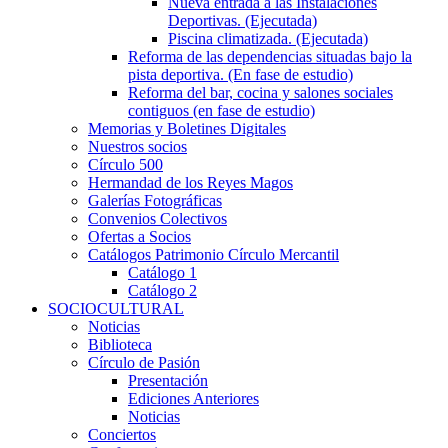
Nueva entrada a las Instalaciones
Deportivas. (Ejecutada)
Piscina climatizada. (Ejecutada)
Reforma de las dependencias situadas bajo la
pista deportiva. (En fase de estudio)
Reforma del bar, cocina y salones sociales
contiguos (en fase de estudio)
Memorias y Boletines Digitales
Nuestros socios
Círculo 500
Hermandad de los Reyes Magos
Galerías Fotográficas
Convenios Colectivos
Ofertas a Socios
Catálogos Patrimonio Círculo Mercantil
Catálogo 1
Catálogo 2
SOCIOCULTURAL
Noticias
Biblioteca
Círculo de Pasión
Presentación
Ediciones Anteriores
Noticias
Conciertos