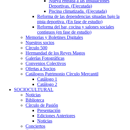
Nueva entrada a las Instalaciones
Deportivas. (Ejecutada)
Piscina climatizada. (Ejecutada)
Reforma de las dependencias situadas bajo la
pista deportiva. (En fase de estudio)
Reforma del bar, cocina y salones sociales
contiguos (en fase de estudio)
Memorias y Boletines Digitales
Nuestros socios
Círculo 500
Hermandad de los Reyes Magos
Galerías Fotográficas
Convenios Colectivos
Ofertas a Socios
Catálogos Patrimonio Círculo Mercantil
Catálogo 1
Catálogo 2
SOCIOCULTURAL
Noticias
Biblioteca
Círculo de Pasión
Presentación
Ediciones Anteriores
Noticias
Conciertos