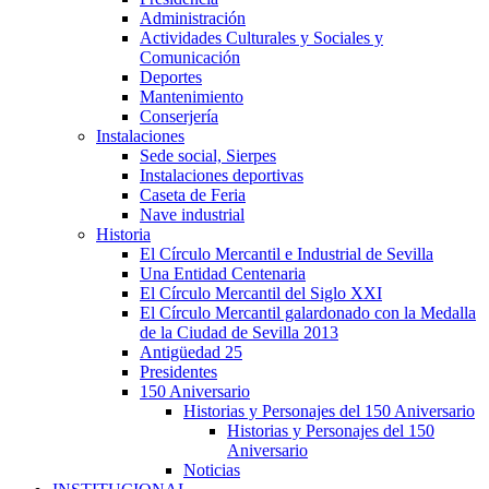
Administración
Actividades Culturales y Sociales y
Comunicación
Deportes
Mantenimiento
Conserjería
Instalaciones
Sede social, Sierpes
Instalaciones deportivas
Caseta de Feria
Nave industrial
Historia
El Círculo Mercantil e Industrial de Sevilla
Una Entidad Centenaria
El Círculo Mercantil del Siglo XXI
El Círculo Mercantil galardonado con la Medalla
de la Ciudad de Sevilla 2013
Antigüedad 25
Presidentes
150 Aniversario
Historias y Personajes del 150 Aniversario
Historias y Personajes del 150
Aniversario
Noticias