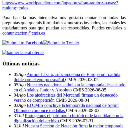
https://www.worldpadeltour.com/jugadores/fran-ramirez-navas/?
ranking=todos
Para hacerla más interactiva nos gustaría contar con todas las
preguntas que queráis formularles a nuestros invitados, las cuales les
trasladaremos para que puedan ser respondidas. Puedes enviarlas a
comunicacion@cmis.es
Últimas noticias
05
Ago
Aurora Lázaro, subcampeona de Europa por partida
doble con el equipo español
CMIS
2026-08-05
05
Ago
Nuestros nadadores culminan la temporada destacando
en el Andaluz Junior y Absoluto
CMIS
2026-08-05
04
Ago
Los ajedrecistas del Mercantil firman un destacado
verano de competición
CMIS
2026-08-04
03
Ago
El CMIS concluye la temporada nacional de Sprint
Olímpico con once medallas
CMIS
2026-08-03
31
Jul
Protegemos el patrimonio histórico de la entidad con la
digitalización del archivo
CMIS
2026-07-31
31
Jul
Nuestra Sección de Natación firma la mejor temporada