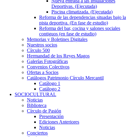
Nueva entrada a las Instalaciones
Deportivas. (Ejecutada)
Piscina climatizada. (Ejecutada)
Reforma de las dependencias situadas bajo la
pista deportiva. (En fase de estudio)
Reforma del bar, cocina y salones sociales
contiguos (en fase de estudio)
Memorias y Boletines Digitales
Nuestros socios
Círculo 500
Hermandad de los Reyes Magos
Galerías Fotográficas
Convenios Colectivos
Ofertas a Socios
Catálogos Patrimonio Círculo Mercantil
Catálogo 1
Catálogo 2
SOCIOCULTURAL
Noticias
Biblioteca
Círculo de Pasión
Presentación
Ediciones Anteriores
Noticias
Conciertos