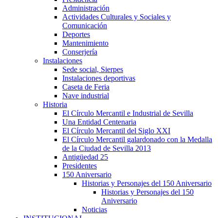
Administración
Actividades Culturales y Sociales y
Comunicación
Deportes
Mantenimiento
Conserjería
Instalaciones
Sede social, Sierpes
Instalaciones deportivas
Caseta de Feria
Nave industrial
Historia
El Círculo Mercantil e Industrial de Sevilla
Una Entidad Centenaria
El Círculo Mercantil del Siglo XXI
El Círculo Mercantil galardonado con la Medalla
de la Ciudad de Sevilla 2013
Antigüedad 25
Presidentes
150 Aniversario
Historias y Personajes del 150 Aniversario
Historias y Personajes del 150
Aniversario
Noticias