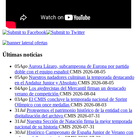
Últimas noticias
05
Ago
Aurora Lázaro, subcampeona de Europa por partida
doble con el equipo español
CMIS
2026-08-05
05
Ago
Nuestros nadadores culminan la temporada destacando
en el Andaluz Junior y Absoluto
CMIS
2026-08-05
04
Ago
Los ajedrecistas del Mercantil firman un destacado
verano de competición
CMIS
2026-08-04
03
Ago
El CMIS concluye la temporada nacional de Sprint
Olímpico con once medallas
CMIS
2026-08-03
31
Jul
Protegemos el patrimonio histórico de la entidad con la
digitalización del archivo
CMIS
2026-07-31
31
Jul
Nuestra Sección de Natación firma la mejor temporada
nacional de su historia
CMIS
2026-07-31
30
Jul
Histórico Campeonato de España Junior de Verano con