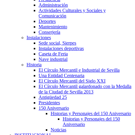
Administración
Actividades Culturales y Sociales y
Comunicación
Deportes
Mantenimiento
Conserjería
Instalaciones
Sede social, Sierpes
Instalaciones deportivas
Caseta de Feria
Nave industrial
Historia
El Círculo Mercantil e Industrial de Sevilla
Una Entidad Centenaria
El Círculo Mercantil del Siglo XXI
El Círculo Mercantil galardonado con la Medalla
de la Ciudad de Sevilla 2013
Antigüedad 25
Presidentes
150 Aniversario
Historias y Personajes del 150 Aniversario
Historias y Personajes del 150
Aniversario
Noticias