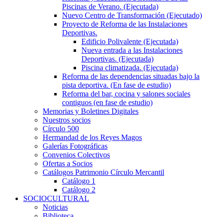
Piscinas de Verano. (Ejecutada)
Nuevo Centro de Transformación (Ejecutado)
Proyecto de Reforma de las Instalaciones
Deportivas.
Edificio Polivalente (Ejecutada)
Nueva entrada a las Instalaciones
Deportivas. (Ejecutada)
Piscina climatizada. (Ejecutada)
Reforma de las dependencias situadas bajo la
pista deportiva. (En fase de estudio)
Reforma del bar, cocina y salones sociales
contiguos (en fase de estudio)
Memorias y Boletines Digitales
Nuestros socios
Círculo 500
Hermandad de los Reyes Magos
Galerías Fotográficas
Convenios Colectivos
Ofertas a Socios
Catálogos Patrimonio Círculo Mercantil
Catálogo 1
Catálogo 2
SOCIOCULTURAL
Noticias
Biblioteca