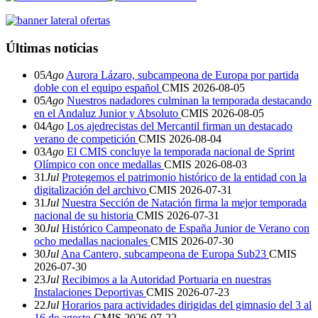
Últimas noticias
05
Ago
Aurora Lázaro, subcampeona de Europa por partida
doble con el equipo español
CMIS
2026-08-05
05
Ago
Nuestros nadadores culminan la temporada destacando
en el Andaluz Junior y Absoluto
CMIS
2026-08-05
04
Ago
Los ajedrecistas del Mercantil firman un destacado
verano de competición
CMIS
2026-08-04
03
Ago
El CMIS concluye la temporada nacional de Sprint
Olímpico con once medallas
CMIS
2026-08-03
31
Jul
Protegemos el patrimonio histórico de la entidad con la
digitalización del archivo
CMIS
2026-07-31
31
Jul
Nuestra Sección de Natación firma la mejor temporada
nacional de su historia
CMIS
2026-07-31
30
Jul
Histórico Campeonato de España Junior de Verano con
ocho medallas nacionales
CMIS
2026-07-30
30
Jul
Ana Cantero, subcampeona de Europa Sub23
CMIS
2026-07-30
23
Jul
Recibimos a la Autoridad Portuaria en nuestras
Instalaciones Deportivas
CMIS
2026-07-23
22
Jul
Horarios para actividades dirigidas del gimnasio del 3 al
16 de agosto
CMIS
2026-07-22