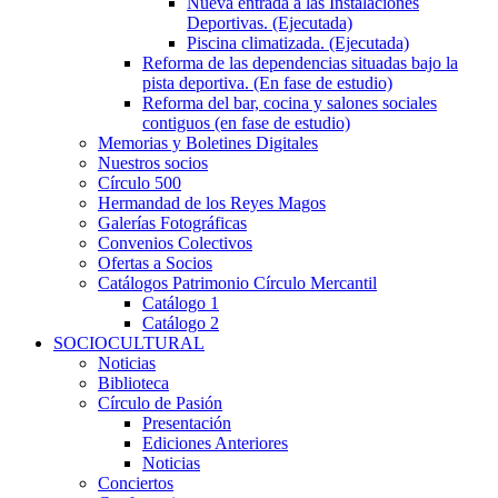
Nueva entrada a las Instalaciones
Deportivas. (Ejecutada)
Piscina climatizada. (Ejecutada)
Reforma de las dependencias situadas bajo la
pista deportiva. (En fase de estudio)
Reforma del bar, cocina y salones sociales
contiguos (en fase de estudio)
Memorias y Boletines Digitales
Nuestros socios
Círculo 500
Hermandad de los Reyes Magos
Galerías Fotográficas
Convenios Colectivos
Ofertas a Socios
Catálogos Patrimonio Círculo Mercantil
Catálogo 1
Catálogo 2
SOCIOCULTURAL
Noticias
Biblioteca
Círculo de Pasión
Presentación
Ediciones Anteriores
Noticias
Conciertos