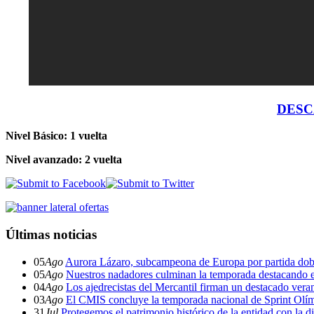
DESC
Nivel Básico: 1 vuelta
Nivel avanzado: 2 vuelta
Últimas noticias
05
Ago
Aurora Lázaro, subcampeona de Europa por partida dob
05
Ago
Nuestros nadadores culminan la temporada destacando 
04
Ago
Los ajedrecistas del Mercantil firman un destacado ver
03
Ago
El CMIS concluye la temporada nacional de Sprint Olí
31
Jul
Protegemos el patrimonio histórico de la entidad con la d