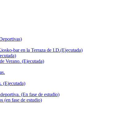
 Deportivas)
iosko-bar en la Terraza de I.D.(Ejecutada)
jecutada)
de Verano. (Ejecutada)
as.
. (Ejecutada)
deportiva. (En fase de estudio)
s (en fase de estudio)