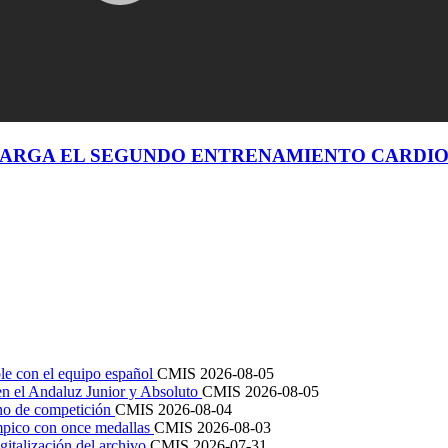
ARGA EL SEGUNDO ENTRENAMIENTO CARDI
le con el equipo español
CMIS
2026-08-05
en el Andaluz Junior y Absoluto
CMIS
2026-08-05
ano de competición
CMIS
2026-08-04
mpico con once medallas
CMIS
2026-08-03
igitalización del archivo
CMIS
2026-07-31