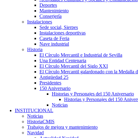
Deportes
Mantenimiento
Conserjería
Instalaciones
Sede social, Sierpes
Instalaciones deportivas
Caseta de Feria
Nave industrial
Historia
El Círculo Mercantil e Industrial de Sevilla
Una Entidad Centenaria
El Círculo Mercantil del Siglo XXI
El Círculo Mercantil galardonado con la Medalla d
Antigüedad 25
Presidentes
150 Aniversario
Historias y Personajes del 150 Aniversario
Historias y Personajes del 150 Aniver
Noticias
INSTITUCIONAL
Noticias
HistoriaCMIS
Trabajos de mejora y mantenimiento
Navidad