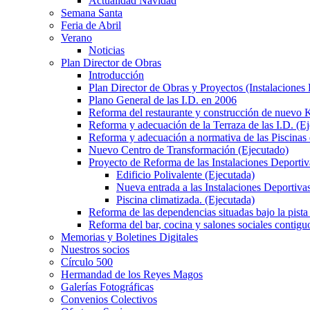
Actualidad Navidad
Semana Santa
Feria de Abril
Verano
Noticias
Plan Director de Obras
Introducción
Plan Director de Obras y Proyectos (Instalaciones
Plano General de las I.D. en 2006
Reforma del restaurante y construcción de nuevo K
Reforma y adecuación de la Terraza de las I.D. (E
Reforma y adecuación a normativa de las Piscinas 
Nuevo Centro de Transformación (Ejecutado)
Proyecto de Reforma de las Instalaciones Deportiv
Edificio Polivalente (Ejecutada)
Nueva entrada a las Instalaciones Deportivas
Piscina climatizada. (Ejecutada)
Reforma de las dependencias situadas bajo la pista 
Reforma del bar, cocina y salones sociales contiguo
Memorias y Boletines Digitales
Nuestros socios
Círculo 500
Hermandad de los Reyes Magos
Galerías Fotográficas
Convenios Colectivos