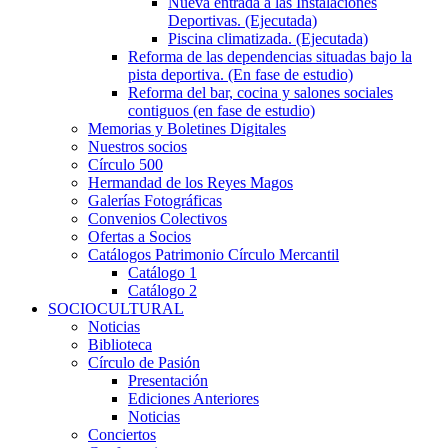
Nueva entrada a las Instalaciones
Deportivas. (Ejecutada)
Piscina climatizada. (Ejecutada)
Reforma de las dependencias situadas bajo la
pista deportiva. (En fase de estudio)
Reforma del bar, cocina y salones sociales
contiguos (en fase de estudio)
Memorias y Boletines Digitales
Nuestros socios
Círculo 500
Hermandad de los Reyes Magos
Galerías Fotográficas
Convenios Colectivos
Ofertas a Socios
Catálogos Patrimonio Círculo Mercantil
Catálogo 1
Catálogo 2
SOCIOCULTURAL
Noticias
Biblioteca
Círculo de Pasión
Presentación
Ediciones Anteriores
Noticias
Conciertos