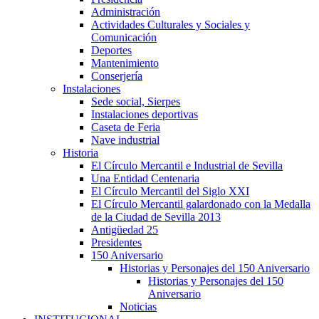
Administración
Actividades Culturales y Sociales y
Comunicación
Deportes
Mantenimiento
Conserjería
Instalaciones
Sede social, Sierpes
Instalaciones deportivas
Caseta de Feria
Nave industrial
Historia
El Círculo Mercantil e Industrial de Sevilla
Una Entidad Centenaria
El Círculo Mercantil del Siglo XXI
El Círculo Mercantil galardonado con la Medalla
de la Ciudad de Sevilla 2013
Antigüedad 25
Presidentes
150 Aniversario
Historias y Personajes del 150 Aniversario
Historias y Personajes del 150
Aniversario
Noticias