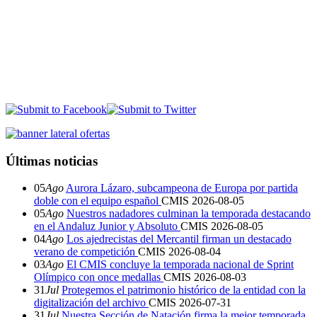
Últimas noticias
05
Ago
Aurora Lázaro, subcampeona de Europa por partida
doble con el equipo español
CMIS
2026-08-05
05
Ago
Nuestros nadadores culminan la temporada destacando
en el Andaluz Junior y Absoluto
CMIS
2026-08-05
04
Ago
Los ajedrecistas del Mercantil firman un destacado
verano de competición
CMIS
2026-08-04
03
Ago
El CMIS concluye la temporada nacional de Sprint
Olímpico con once medallas
CMIS
2026-08-03
31
Jul
Protegemos el patrimonio histórico de la entidad con la
digitalización del archivo
CMIS
2026-07-31
31
Jul
Nuestra Sección de Natación firma la mejor temporada