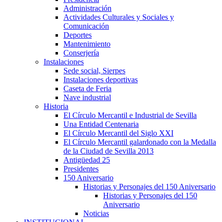
Administración
Actividades Culturales y Sociales y
Comunicación
Deportes
Mantenimiento
Conserjería
Instalaciones
Sede social, Sierpes
Instalaciones deportivas
Caseta de Feria
Nave industrial
Historia
El Círculo Mercantil e Industrial de Sevilla
Una Entidad Centenaria
El Círculo Mercantil del Siglo XXI
El Círculo Mercantil galardonado con la Medalla
de la Ciudad de Sevilla 2013
Antigüedad 25
Presidentes
150 Aniversario
Historias y Personajes del 150 Aniversario
Historias y Personajes del 150
Aniversario
Noticias