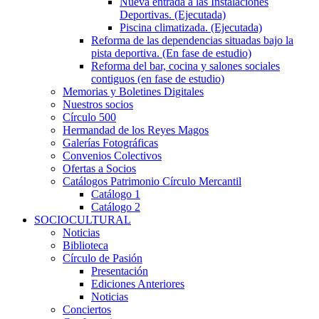
Nueva entrada a las Instalaciones
Deportivas. (Ejecutada)
Piscina climatizada. (Ejecutada)
Reforma de las dependencias situadas bajo la
pista deportiva. (En fase de estudio)
Reforma del bar, cocina y salones sociales
contiguos (en fase de estudio)
Memorias y Boletines Digitales
Nuestros socios
Círculo 500
Hermandad de los Reyes Magos
Galerías Fotográficas
Convenios Colectivos
Ofertas a Socios
Catálogos Patrimonio Círculo Mercantil
Catálogo 1
Catálogo 2
SOCIOCULTURAL
Noticias
Biblioteca
Círculo de Pasión
Presentación
Ediciones Anteriores
Noticias
Conciertos