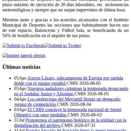
plazo máximo de ejecución de 20 días laborables, sin inclemencias
meteorológicas y siempre que no surjan imprevistos de última hora.
Mientras tanto y gracias a los acuerdos alcanzados con el Instituto
Municipal de Deportes las secciones que habitualmente hacen uso
de este espacio, Baloncesto y Fútbol Sala, se beneficiarán de un
50% de bonificación en el alquiler de sus pistas.
Últimas noticias
05
Ago
Aurora Lázaro, subcampeona de Europa por partida
doble con el equipo español
CMIS
2026-08-05
05
Ago
Nuestros nadadores culminan la temporada destacando
en el Andaluz Junior y Absoluto
CMIS
2026-08-05
04
Ago
Los ajedrecistas del Mercantil firman un destacado
verano de competición
CMIS
2026-08-04
03
Ago
El CMIS concluye la temporada nacional de Sprint
Olímpico con once medallas
CMIS
2026-08-03
31
Jul
Protegemos el patrimonio histórico de la entidad con la
digitalización del archivo
CMIS
2026-07-31
31
Jul
Nuestra Sección de Natación firma la mejor temporada