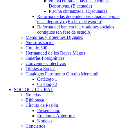
Nueva entrada a las Instalaciones
Deportivas. (Ejecutada)
Piscina climatizada. (Ejecutada)
Reforma de las dependencias situadas bajo la
pista deportiva. (En fase de estudio)
Reforma del bar, cocina y salones sociales
contiguos (en fase de estudio)
Memorias y Boletines Digitales
Nuestros socios
Círculo 500
Hermandad de los Reyes Magos
Galerías Fotográficas
Convenios Colectivos
Ofertas a Socios
Catálogos Patrimonio Círculo Mercantil
Catálogo 1
Catálogo 2
SOCIOCULTURAL
Noticias
Biblioteca
Círculo de Pasión
Presentación
Ediciones Anteriores
Noticias
Conciertos