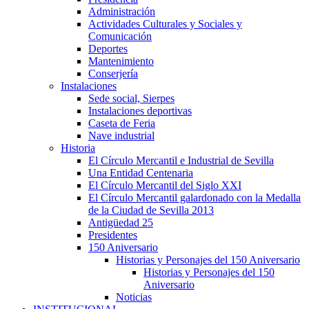
Administración
Actividades Culturales y Sociales y
Comunicación
Deportes
Mantenimiento
Conserjería
Instalaciones
Sede social, Sierpes
Instalaciones deportivas
Caseta de Feria
Nave industrial
Historia
El Círculo Mercantil e Industrial de Sevilla
Una Entidad Centenaria
El Círculo Mercantil del Siglo XXI
El Círculo Mercantil galardonado con la Medalla
de la Ciudad de Sevilla 2013
Antigüedad 25
Presidentes
150 Aniversario
Historias y Personajes del 150 Aniversario
Historias y Personajes del 150
Aniversario
Noticias