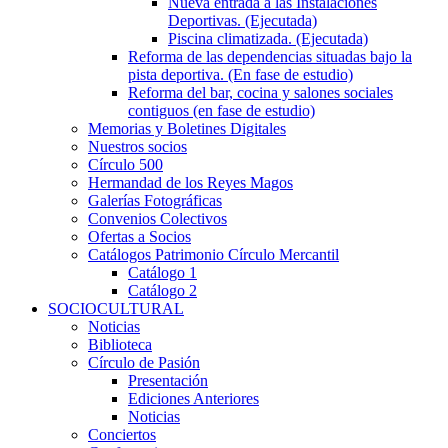
Nueva entrada a las Instalaciones
Deportivas. (Ejecutada)
Piscina climatizada. (Ejecutada)
Reforma de las dependencias situadas bajo la
pista deportiva. (En fase de estudio)
Reforma del bar, cocina y salones sociales
contiguos (en fase de estudio)
Memorias y Boletines Digitales
Nuestros socios
Círculo 500
Hermandad de los Reyes Magos
Galerías Fotográficas
Convenios Colectivos
Ofertas a Socios
Catálogos Patrimonio Círculo Mercantil
Catálogo 1
Catálogo 2
SOCIOCULTURAL
Noticias
Biblioteca
Círculo de Pasión
Presentación
Ediciones Anteriores
Noticias
Conciertos