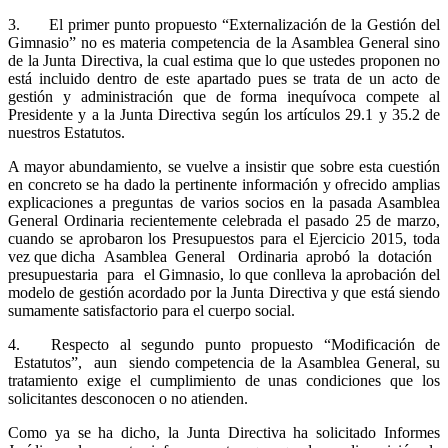
3
. El primer punto propuesto “Externalización de la Gestión del
Gimnasio” no es materia competencia de la Asamblea General sino
de la Junta Directiva, la cual estima que lo que ustedes proponen no
está incluido dentro de este apartado pues se trata de un acto de
gestión y administración que de forma inequívoca compete al
Presidente y a la Junta Directiva según los artículos 29.1 y 35.2 de
nuestros Estatutos.
A mayor abundamiento, se vuelve a insistir que sobre esta cuestión
en concreto se ha dado la pertinente información y ofrecido amplias
explicaciones a preguntas de varios socios en la pasada Asamblea
General Ordinaria recientemente celebrada el pasado
2
5 de marzo,
cuando se aprobaron los Presupuestos para el Ejercicio 2015, toda
vez que dicha Asamblea General Ordinaria aprobó la dotación
presupuestaria para el
Gimnasio, lo que conlleva la aprobación del
modelo de gestión acordado por la Junta
D
i
r
ectiva y que está siendo
sumamente satisfactorio para el cuerpo social.
4
. Respecto al segundo punto propuesto “Modificación de
Estatutos”, aun siendo competencia de la Asamblea General, su
tratamiento exige el cumplimiento de unas condiciones que los
solicitantes desconocen o no atienden.
Com
o ya se ha dicho, la Junta Directiva ha solicitado Informes