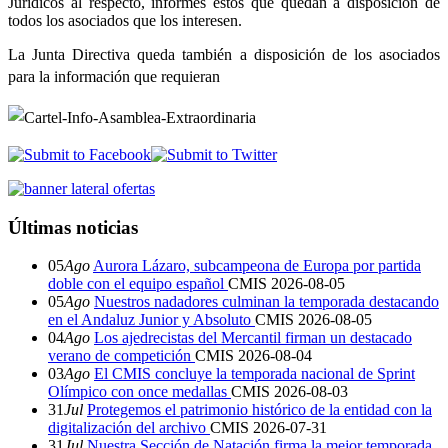
Jurídicos al respecto, informes estos que quedan a disposición de
todos los asociados que los interesen.
L
a Junta Directiva queda también a disposición de los asociados
para la información que
r
equieran
Últimas noticias
05
Ago
Aurora Lázaro, subcampeona de Europa por partida
doble con el equipo español
CMIS
2026-08-05
05
Ago
Nuestros nadadores culminan la temporada destacando
en el Andaluz Junior y Absoluto
CMIS
2026-08-05
04
Ago
Los ajedrecistas del Mercantil firman un destacado
verano de competición
CMIS
2026-08-04
03
Ago
El CMIS concluye la temporada nacional de Sprint
Olímpico con once medallas
CMIS
2026-08-03
31
Jul
Protegemos el patrimonio histórico de la entidad con la
digitalización del archivo
CMIS
2026-07-31
31
Jul
Nuestra Sección de Natación firma la mejor temporada