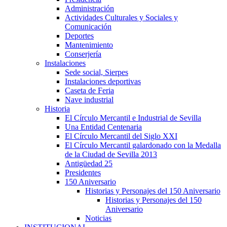
Administración
Actividades Culturales y Sociales y
Comunicación
Deportes
Mantenimiento
Conserjería
Instalaciones
Sede social, Sierpes
Instalaciones deportivas
Caseta de Feria
Nave industrial
Historia
El Círculo Mercantil e Industrial de Sevilla
Una Entidad Centenaria
El Círculo Mercantil del Siglo XXI
El Círculo Mercantil galardonado con la Medalla
de la Ciudad de Sevilla 2013
Antigüedad 25
Presidentes
150 Aniversario
Historias y Personajes del 150 Aniversario
Historias y Personajes del 150
Aniversario
Noticias