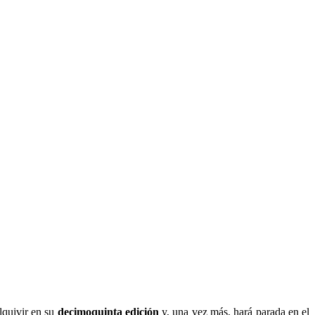
lquivir en su
decimoquinta edición
y, una vez más, hará parada en el