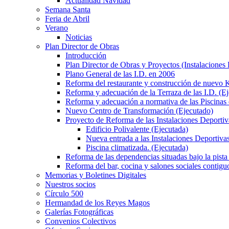
Actualidad Navidad
Semana Santa
Feria de Abril
Verano
Noticias
Plan Director de Obras
Introducción
Plan Director de Obras y Proyectos (Instalaciones
Plano General de las I.D. en 2006
Reforma del restaurante y construcción de nuevo K
Reforma y adecuación de la Terraza de las I.D. (E
Reforma y adecuación a normativa de las Piscinas 
Nuevo Centro de Transformación (Ejecutado)
Proyecto de Reforma de las Instalaciones Deportiv
Edificio Polivalente (Ejecutada)
Nueva entrada a las Instalaciones Deportivas
Piscina climatizada. (Ejecutada)
Reforma de las dependencias situadas bajo la pista 
Reforma del bar, cocina y salones sociales contiguo
Memorias y Boletines Digitales
Nuestros socios
Círculo 500
Hermandad de los Reyes Magos
Galerías Fotográficas
Convenios Colectivos