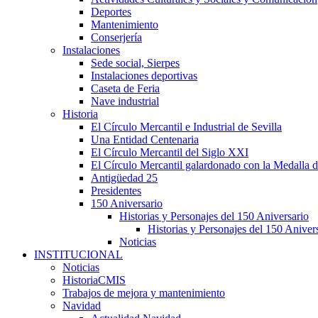
Deportes
Mantenimiento
Conserjería
Instalaciones
Sede social, Sierpes
Instalaciones deportivas
Caseta de Feria
Nave industrial
Historia
El Círculo Mercantil e Industrial de Sevilla
Una Entidad Centenaria
El Círculo Mercantil del Siglo XXI
El Círculo Mercantil galardonado con la Medalla d
Antigüedad 25
Presidentes
150 Aniversario
Historias y Personajes del 150 Aniversario
Historias y Personajes del 150 Aniver
Noticias
INSTITUCIONAL
Noticias
HistoriaCMIS
Trabajos de mejora y mantenimiento
Navidad