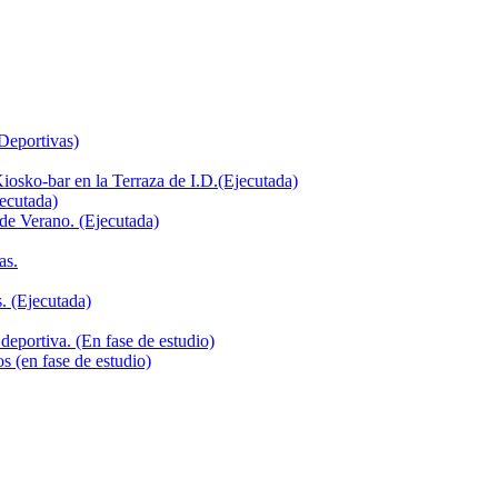
 Deportivas)
iosko-bar en la Terraza de I.D.(Ejecutada)
jecutada)
de Verano. (Ejecutada)
as.
. (Ejecutada)
deportiva. (En fase de estudio)
s (en fase de estudio)