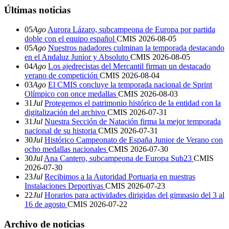
Últimas noticias
05
Ago
Aurora Lázaro, subcampeona de Europa por partida
doble con el equipo español
CMIS
2026-08-05
05
Ago
Nuestros nadadores culminan la temporada destacando
en el Andaluz Junior y Absoluto
CMIS
2026-08-05
04
Ago
Los ajedrecistas del Mercantil firman un destacado
verano de competición
CMIS
2026-08-04
03
Ago
El CMIS concluye la temporada nacional de Sprint
Olímpico con once medallas
CMIS
2026-08-03
31
Jul
Protegemos el patrimonio histórico de la entidad con la
digitalización del archivo
CMIS
2026-07-31
31
Jul
Nuestra Sección de Natación firma la mejor temporada
nacional de su historia
CMIS
2026-07-31
30
Jul
Histórico Campeonato de España Junior de Verano con
ocho medallas nacionales
CMIS
2026-07-30
30
Jul
Ana Cantero, subcampeona de Europa Sub23
CMIS
2026-07-30
23
Jul
Recibimos a la Autoridad Portuaria en nuestras
Instalaciones Deportivas
CMIS
2026-07-23
22
Jul
Horarios para actividades dirigidas del gimnasio del 3 al
16 de agosto
CMIS
2026-07-22
Archivo de noticias