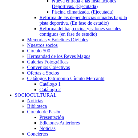
Nueva entrada a las Instalaciones
Deportivas. (Ejecutada)
Piscina climatizada. (Ejecutada)
Reforma de las dependencias situadas bajo la
pista deportiva. (En fase de estudio)
Reforma del bar, cocina y salones sociales
contiguos (en fase de estudio)
Memorias y Boletines Digitales
Nuestros socios
Círculo 500
Hermandad de los Reyes Magos
Galerías Fotográficas
Convenios Colectivos
Ofertas a Socios
Catálogos Patrimonio Círculo Mercantil
Catálogo 1
Catálogo 2
SOCIOCULTURAL
Noticias
Biblioteca
Círculo de Pasión
Presentación
Ediciones Anteriores
Noticias
Conciertos