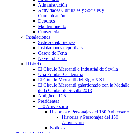
Administración
Actividades Culturales y Sociales y
Comunicación
Deportes
Mantenimiento
Conserjería
Instalaciones
Sede social, Sierpes
Instalaciones deportivas
Caseta de Feria
Nave industrial
Historia
El Círculo Mercantil e Industrial de Sevilla
Una Entidad Centenaria
El Círculo Mercantil del Siglo XXI
El Círculo Mercantil galardonado con la Medalla
de la Ciudad de Sevilla 2013
Antigüedad 25
Presidentes
150 Aniversario
Historias y Personajes del 150 Aniversario
Historias y Personajes del 150
Aniversario
Noticias