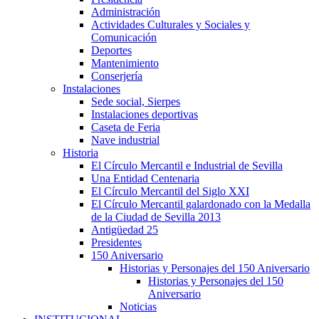
Administración
Actividades Culturales y Sociales y
Comunicación
Deportes
Mantenimiento
Conserjería
Instalaciones
Sede social, Sierpes
Instalaciones deportivas
Caseta de Feria
Nave industrial
Historia
El Círculo Mercantil e Industrial de Sevilla
Una Entidad Centenaria
El Círculo Mercantil del Siglo XXI
El Círculo Mercantil galardonado con la Medalla
de la Ciudad de Sevilla 2013
Antigüedad 25
Presidentes
150 Aniversario
Historias y Personajes del 150 Aniversario
Historias y Personajes del 150
Aniversario
Noticias