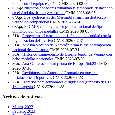
doble con el equipo español
CMIS
2026-08-05
05
Ago
Nuestros nadadores culminan la temporada destacando
en el Andaluz Junior y Absoluto
CMIS
2026-08-05
04
Ago
Los ajedrecistas del Mercantil firman un destacado
verano de competición
CMIS
2026-08-04
03
Ago
El CMIS concluye la temporada nacional de Sprint
Olímpico con once medallas
CMIS
2026-08-03
31
Jul
Protegemos el patrimonio histórico de la entidad con la
digitalización del archivo
CMIS
2026-07-31
31
Jul
Nuestra Sección de Natación firma la mejor temporada
nacional de su historia
CMIS
2026-07-31
30
Jul
Histórico Campeonato de España Junior de Verano con
ocho medallas nacionales
CMIS
2026-07-30
30
Jul
Ana Cantero, subcampeona de Europa Sub23
CMIS
2026-07-30
23
Jul
Recibimos a la Autoridad Portuaria en nuestras
Instalaciones Deportivas
CMIS
2026-07-23
22
Jul
Horarios para actividades dirigidas del gimnasio del 3 al
16 de agosto
CMIS
2026-07-22
Archivo de noticias
Marzo, 2023
Febrero, 2023