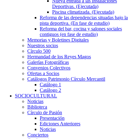
Nueva entrada a las Instalaciones
Deportivas. (Ejecutada)
Piscina climatizada. (Ejecutada)
Reforma de las dependencias situadas bajo la
pista deportiva. (En fase de estudio)
Reforma del bar, cocina y salones sociales
contiguos (en fase de estudio)
Memorias y Boletines Digitales
Nuestros socios
Círculo 500
Hermandad de los Reyes Magos
Galerías Fotográficas
Convenios Colectivos
Ofertas a Socios
Catálogos Patrimonio Círculo Mercantil
Catálogo 1
Catálogo 2
SOCIOCULTURAL
Noticias
Biblioteca
Círculo de Pasión
Presentación
Ediciones Anteriores
Noticias
Conciertos